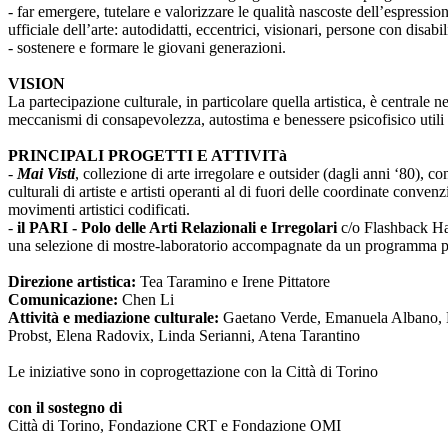
- far emergere, tutelare e valorizzare le qualità nascoste dell’espressi
ufficiale dell’arte: autodidatti, eccentrici, visionari, persone con disabi
- sostenere e formare le giovani generazioni.
VISION
La partecipazione culturale, in particolare quella artistica, è centrale 
meccanismi di consapevolezza, autostima e benessere psicofisico utili 
PRINCIPALI PROGETTI E ATTIVITà
-
Mai Visti
, collezione di arte irregolare e outsider (dagli anni ‘80), c
culturali di artiste e artisti operanti al di fuori delle coordinate conv
movimenti artistici codificati.
-
il PARI - Polo delle Arti Relazionali e Irregolari
c/o Flashback Habi
una selezione di mostre-laboratorio accompagnate da un programma pub
Direzione artistica:
Tea Taramino e Irene Pittatore
Comunicazione:
Chen Li
Attività e mediazione culturale:
Gaetano Verde, Emanuela Albano, Ma
Probst, Elena Radovix, Linda Serianni, Atena Tarantino
Le iniziative sono in coprogettazione con la Città di Torino
con il sostegno di
Città di Torino, Fondazione CRT e Fondazione OMI