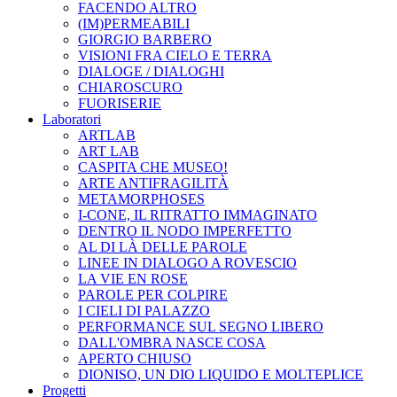
FACENDO ALTRO
(IM)PERMEABILI
GIORGIO BARBERO
VISIONI FRA CIELO E TERRA
DIALOGE / DIALOGHI
CHIAROSCURO
FUORISERIE
Laboratori
ARTLAB
ART LAB
CASPITA CHE MUSEO!
ARTE ANTIFRAGILITÀ
METAMORPHOSES
I-CONE, IL RITRATTO IMMAGINATO
DENTRO IL NODO IMPERFETTO
AL DI LÀ DELLE PAROLE
LINEE IN DIALOGO A ROVESCIO
LA VIE EN ROSE
PAROLE PER COLPIRE
I CIELI DI PALAZZO
PERFORMANCE SUL SEGNO LIBERO
DALL'OMBRA NASCE COSA
APERTO CHIUSO
DIONISO, UN DIO LIQUIDO E MOLTEPLICE
Progetti