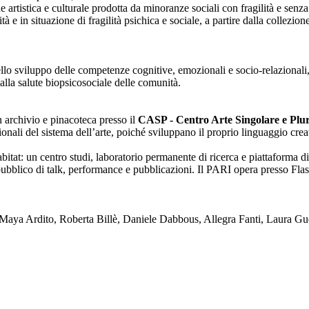
one artistica e culturale prodotta da minoranze sociali con fragilità e se
lità e in situazione di fragilità psichica e sociale, a partire dalla collezi
nello sviluppo delle competenze cognitive, emozionali e socio-relazionali,
alla salute biopsicosociale delle comunità.
on archivio e pinacoteca presso il
CASP - Centro Arte Singolare e Plura
enzionali del sistema dell’arte, poiché sviluppano il proprio linguaggio c
tat: un centro studi, laboratorio permanente di ricerca e piattaforma di
blico di talk, performance e pubblicazioni. Il PARI opera presso Flash
ya Ardito, Roberta Billè, Daniele Dabbous, Allegra Fanti, Laura Gue