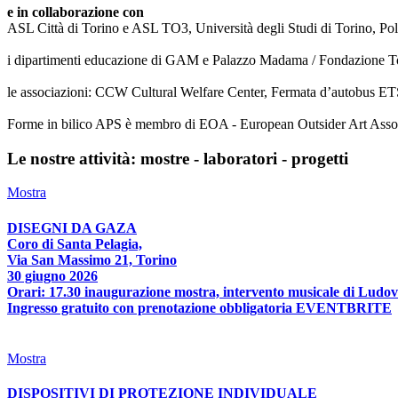
e in collaborazione con
ASL Città di Torino e ASL TO3, Università degli Studi di Torino, Poli
i dipartimenti educazione di GAM e Palazzo Madama / Fondazione T
le associazioni: CCW Cultural Welfare Center, Fermata d’autobus ETS
Forme in bilico APS è membro di EOA - European Outsider Art Associat
Le nostre attività: mostre - laboratori - progetti
Mostra
DISEGNI DA GAZA
Coro di Santa Pelagia,
Via San Massimo 21, Torino
30 giugno 2026
Orari: 17.30 inaugurazione mostra, intervento musicale di Ludov
Ingresso gratuito con prenotazione obbligatoria EVENTBRITE
Mostra
DISPOSITIVI DI PROTEZIONE INDIVIDUALE