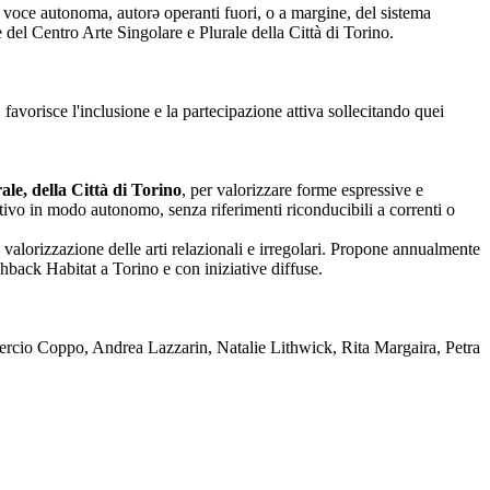
nza voce autonoma, autorə operanti fuori, o a margine, del sistema
one del Centro Arte Singolare e Plurale della Città di Torino.
 favorisce l'inclusione e la partecipazione attiva sollecitando quei
le, della Città di Torino
, per valorizzare forme espressive e
reativo in modo autonomo, senza riferimenti riconducibili a correnti o
 valorizzazione delle arti relazionali e irregolari. Propone annualmente
back Habitat a Torino e con iniziative diffuse.
rcio Coppo, Andrea Lazzarin, Natalie Lithwick, Rita Margaira, Petra