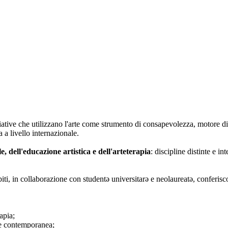
iative che utilizzano l'arte come strumento di consapevolezza, motore di
 a livello internazionale.
le, dell'educazione artistica e dell'arteterapia
: discipline distinte e i
biti, in collaborazione con studentə universitarə e neolaureatə, conferisc
apia;
rte contemporanea;