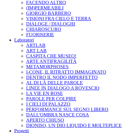
FACENDO ALTRO
(IM)PERMEABILI
GIORGIO BARBERO
VISIONI FRA CIELO E TERRA
DIALOGE / DIALOGHI
CHIAROSCURO
FUORISERIE
Laboratori
ARTLAB
ART LAB
CASPITA CHE MUSEO!
ARTE ANTIFRAGILITÀ
METAMORPHOSES
I-CONE, IL RITRATTO IMMAGINATO
DENTRO IL NODO IMPERFETTO
AL DI LÀ DELLE PAROLE
LINEE IN DIALOGO A ROVESCIO
LA VIE EN ROSE
PAROLE PER COLPIRE
I CIELI DI PALAZZO
PERFORMANCE SUL SEGNO LIBERO
DALL'OMBRA NASCE COSA
APERTO CHIUSO
DIONISO, UN DIO LIQUIDO E MOLTEPLICE
Progetti