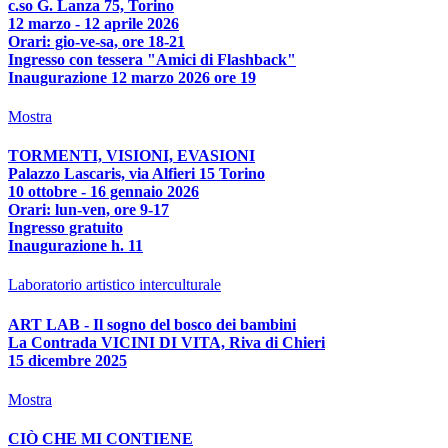
c.so G. Lanza 75, Torino
12 marzo - 12 aprile 2026
Orari: gio-ve-sa, ore 18-21
Ingresso con tessera "Amici di Flashback"
Inaugurazione 12 marzo 2026 ore 19
Mostra
TORMENTI, VISIONI, EVASIONI
Palazzo Lascaris, via Alfieri 15 Torino
10 ottobre - 16 gennaio 2026
Orari: lun-ven, ore 9-17
Ingresso gratuito
Inaugurazione h. 11
Laboratorio artistico interculturale
ART LAB - Il sogno del bosco dei bambini
La Contrada VICINI DI VITA, Riva di Chieri
15 dicembre 2025
Mostra
CIÒ CHE MI CONTIENE