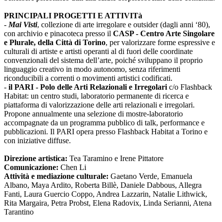
PRINCIPALI PROGETTI E ATTIVITà
-
Mai Visti
, collezione di arte irregolare e outsider (dagli anni ‘80),
con archivio e pinacoteca presso il
CASP - Centro Arte Singolare
e Plurale, della Città di Torino
, per valorizzare forme espressive e
culturali di artiste e artisti operanti al di fuori delle coordinate
convenzionali del sistema dell’arte, poiché sviluppano il proprio
linguaggio creativo in modo autonomo, senza riferimenti
riconducibili a correnti o movimenti artistici codificati.
-
il PARI - Polo delle Arti Relazionali e Irregolari
c/o Flashback
Habitat: un centro studi, laboratorio permanente di ricerca e
piattaforma di valorizzazione delle arti relazionali e irregolari.
Propone annualmente una selezione di mostre-laboratorio
accompagnate da un programma pubblico di talk, performance e
pubblicazioni. Il PARI opera presso Flashback Habitat a Torino e
con iniziative diffuse.
Direzione artistica:
Tea Taramino e Irene Pittatore
Comunicazione:
Chen Li
Attività e mediazione culturale:
Gaetano Verde, Emanuela
Albano, Maya Ardito, Roberta Billè, Daniele Dabbous, Allegra
Fanti, Laura Guercio Coppo, Andrea Lazzarin, Natalie Lithwick,
Rita Margaira, Petra Probst, Elena Radovix, Linda Serianni, Atena
Tarantino