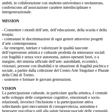
ambiti, in collaborazione con studentə universitarə e neolaureatə,
conferiscono all’associazione carattere interdisciplinare e
intergenerazionale.
MISSION
- Connettere i mondi dell’arte, dell’educazione, della scuola e della
terapia;
- contrastare le discriminazioni di ogni genere attraverso progetti
d’arte contemporanea;
- far emergere, tutelare e valorizzare le qualità nascoste
dell’espressione artistica e culturale prodotta da minoranze sociali
con fragilità e senza voce autonoma, autorə operanti fuori, o a
margine, del sistema ufficiale dell’arte: autodidatti, eccentrici,
visionari, persone con disabilità e in situazione di fragilità psichica e
sociale, a partire dalla collezione del Centro Arte Singolare e Plurale
della Città di Torino.
- sostenere e formare le giovani generazioni.
VISION
La partecipazione culturale, in particolare quella artistica, è centrale
nello sviluppo delle competenze cognitive, emozionali e socio-
relazionali, favorisce l'inclusione e la partecipazione attiva
sollecitando quei meccanismi di consapevolezza, autostima e
benessere psicofisico utili alla salute biopsicosociale delle comunità.