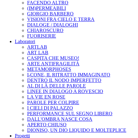
FACENDO ALTRO
(IM)PERMEABILI
GIORGIO BARBERO
VISIONI FRA CIELO E TERRA
DIALOGE / DIALOGHI
CHIAROSCURO
FUORISERIE
Laboratori
ARTLAB
ART LAB
CASPITA CHE MUSEO!
ARTE ANTIFRAGILITÀ
METAMORPHOSES
I-CONE, IL RITRATTO IMMAGINATO
DENTRO IL NODO IMPERFETTO
AL DI LÀ DELLE PAROLE
LINEE IN DIALOGO A ROVESCIO
LA VIE EN ROSE
PAROLE PER COLPIRE
I CIELI DI PALAZZO
PERFORMANCE SUL SEGNO LIBERO
DALL'OMBRA NASCE COSA
APERTO CHIUSO
DIONISO, UN DIO LIQUIDO E MOLTEPLICE
Progetti