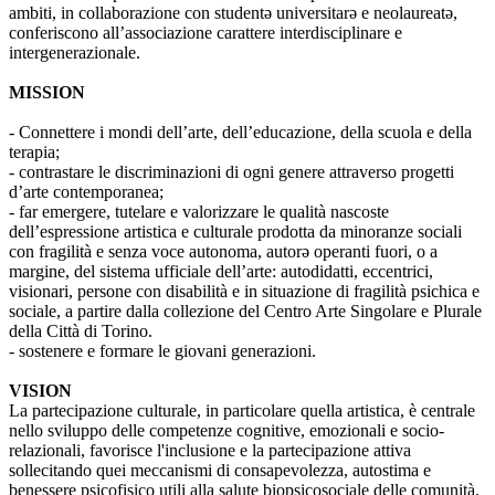
ambiti, in collaborazione con studentə universitarə e neolaureatə,
conferiscono all’associazione carattere interdisciplinare e
intergenerazionale.
MISSION
- Connettere i mondi dell’arte, dell’educazione, della scuola e della
terapia;
- contrastare le discriminazioni di ogni genere attraverso progetti
d’arte contemporanea;
- far emergere, tutelare e valorizzare le qualità nascoste
dell’espressione artistica e culturale prodotta da minoranze sociali
con fragilità e senza voce autonoma, autorə operanti fuori, o a
margine, del sistema ufficiale dell’arte: autodidatti, eccentrici,
visionari, persone con disabilità e in situazione di fragilità psichica e
sociale, a partire dalla collezione del Centro Arte Singolare e Plurale
della Città di Torino.
- sostenere e formare le giovani generazioni.
VISION
La partecipazione culturale, in particolare quella artistica, è centrale
nello sviluppo delle competenze cognitive, emozionali e socio-
relazionali, favorisce l'inclusione e la partecipazione attiva
sollecitando quei meccanismi di consapevolezza, autostima e
benessere psicofisico utili alla salute biopsicosociale delle comunità.