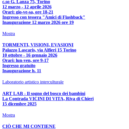
c.so G. Lanza 75, Torino
12 marzo - 12 aprile 2026
Orari: gio-ve-sa, ore 18-21
Ingresso con tessera "Amici di Flashback"
Inaugurazione 12 marzo 2026 ore 19
Mostra
TORMENTI, VISIONI, EVASIONI
Palazzo Lascaris, via Alfieri 15 Torino
10 ottobre - 16 gennaio 2026
Orari: lun-ven, ore 9-17
Ingresso gratuito
Inaugurazione h. 11
Laboratorio artistico interculturale
ART LAB - Il sogno del bosco dei bambini
La Contrada VICINI DI VITA, Riva di Chieri
15 dicembre 2025
Mostra
CIÒ CHE MI CONTIENE