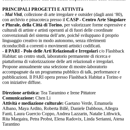
PRINCIPALI PROGETTI E ATTIVITà
-
Mai Visti
, collezione di arte irregolare e outsider (dagli anni ‘80),
con archivio e pinacoteca presso il
CASP - Centro Arte Singolare
e Plurale, della Città di Torino
, per valorizzare forme espressive e
culturali di artiste e artisti operanti al di fuori delle coordinate
convenzionali del sistema dell’arte, poiché sviluppano il proprio
linguaggio creativo in modo autonomo, senza riferimenti
riconducibili a correnti o movimenti artistici codificati.
-
il PARI - Polo delle Arti Relazionali e Irregolari
c/o Flashback
Habitat: un centro studi, laboratorio permanente di ricerca e
piattaforma di valorizzazione delle arti relazionali e irregolari.
Propone annualmente una selezione di mostre-laboratorio
accompagnate da un programma pubblico di talk, performance e
pubblicazioni. Il PARI opera presso Flashback Habitat a Torino e
con iniziative diffuse.
Direzione artistica:
Tea Taramino e Irene Pittatore
Comunicazione:
Chen Li
Attività e mediazione culturale:
Gaetano Verde, Emanuela
Albano, Maya Ardito, Roberta Billè, Daniele Dabbous, Allegra
Fanti, Laura Guercio Coppo, Andrea Lazzarin, Natalie Lithwick,
Rita Margaira, Petra Probst, Elena Radovix, Linda Serianni, Atena
Tarantino