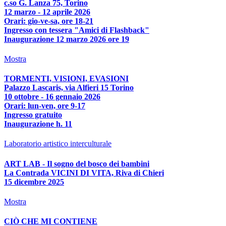
c.so G. Lanza 75, Torino
12 marzo - 12 aprile 2026
Orari: gio-ve-sa, ore 18-21
Ingresso con tessera "Amici di Flashback"
Inaugurazione 12 marzo 2026 ore 19
Mostra
TORMENTI, VISIONI, EVASIONI
Palazzo Lascaris, via Alfieri 15 Torino
10 ottobre - 16 gennaio 2026
Orari: lun-ven, ore 9-17
Ingresso gratuito
Inaugurazione h. 11
Laboratorio artistico interculturale
ART LAB - Il sogno del bosco dei bambini
La Contrada VICINI DI VITA, Riva di Chieri
15 dicembre 2025
Mostra
CIÒ CHE MI CONTIENE