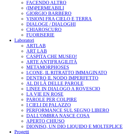
FACENDO ALTRO
(IM)PERMEABILI
GIORGIO BARBERO
VISIONI FRA CIELO E TERRA
DIALOGE / DIALOGHI
CHIAROSCURO
FUORISERIE
Laboratori
ARTLAB
ART LAB
CASPITA CHE MUSEO!
ARTE ANTIFRAGILITÀ
METAMORPHOSES
I-CONE, IL RITRATTO IMMAGINATO
DENTRO IL NODO IMPERFETTO
AL DI LÀ DELLE PAROLE
LINEE IN DIALOGO A ROVESCIO
LA VIE EN ROSE
PAROLE PER COLPIRE
I CIELI DI PALAZZO
PERFORMANCE SUL SEGNO LIBERO
DALL'OMBRA NASCE COSA
APERTO CHIUSO
DIONISO, UN DIO LIQUIDO E MOLTEPLICE
Progetti