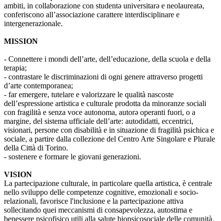
ambiti, in collaborazione con studentə universitarə e neolaureatə,
conferiscono all’associazione carattere interdisciplinare e
intergenerazionale.
MISSION
- Connettere i mondi dell’arte, dell’educazione, della scuola e della
terapia;
- contrastare le discriminazioni di ogni genere attraverso progetti
d’arte contemporanea;
- far emergere, tutelare e valorizzare le qualità nascoste
dell’espressione artistica e culturale prodotta da minoranze sociali
con fragilità e senza voce autonoma, autorə operanti fuori, o a
margine, del sistema ufficiale dell’arte: autodidatti, eccentrici,
visionari, persone con disabilità e in situazione di fragilità psichica e
sociale, a partire dalla collezione del Centro Arte Singolare e Plurale
della Città di Torino.
- sostenere e formare le giovani generazioni.
VISION
La partecipazione culturale, in particolare quella artistica, è centrale
nello sviluppo delle competenze cognitive, emozionali e socio-
relazionali, favorisce l'inclusione e la partecipazione attiva
sollecitando quei meccanismi di consapevolezza, autostima e
benessere psicofisico utili alla salute biopsicosociale delle comunità.