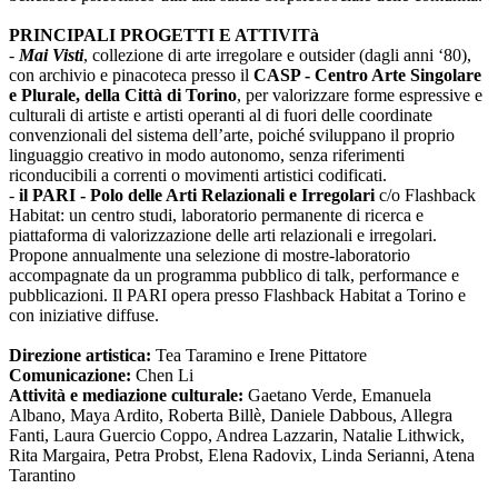
PRINCIPALI PROGETTI E ATTIVITà
-
Mai Visti
, collezione di arte irregolare e outsider (dagli anni ‘80),
con archivio e pinacoteca presso il
CASP - Centro Arte Singolare
e Plurale, della Città di Torino
, per valorizzare forme espressive e
culturali di artiste e artisti operanti al di fuori delle coordinate
convenzionali del sistema dell’arte, poiché sviluppano il proprio
linguaggio creativo in modo autonomo, senza riferimenti
riconducibili a correnti o movimenti artistici codificati.
-
il PARI - Polo delle Arti Relazionali e Irregolari
c/o Flashback
Habitat: un centro studi, laboratorio permanente di ricerca e
piattaforma di valorizzazione delle arti relazionali e irregolari.
Propone annualmente una selezione di mostre-laboratorio
accompagnate da un programma pubblico di talk, performance e
pubblicazioni. Il PARI opera presso Flashback Habitat a Torino e
con iniziative diffuse.
Direzione artistica:
Tea Taramino e Irene Pittatore
Comunicazione:
Chen Li
Attività e mediazione culturale:
Gaetano Verde, Emanuela
Albano, Maya Ardito, Roberta Billè, Daniele Dabbous, Allegra
Fanti, Laura Guercio Coppo, Andrea Lazzarin, Natalie Lithwick,
Rita Margaira, Petra Probst, Elena Radovix, Linda Serianni, Atena
Tarantino