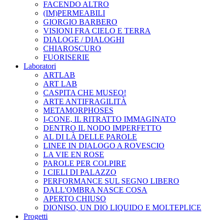
FACENDO ALTRO
(IM)PERMEABILI
GIORGIO BARBERO
VISIONI FRA CIELO E TERRA
DIALOGE / DIALOGHI
CHIAROSCURO
FUORISERIE
Laboratori
ARTLAB
ART LAB
CASPITA CHE MUSEO!
ARTE ANTIFRAGILITÀ
METAMORPHOSES
I-CONE, IL RITRATTO IMMAGINATO
DENTRO IL NODO IMPERFETTO
AL DI LÀ DELLE PAROLE
LINEE IN DIALOGO A ROVESCIO
LA VIE EN ROSE
PAROLE PER COLPIRE
I CIELI DI PALAZZO
PERFORMANCE SUL SEGNO LIBERO
DALL'OMBRA NASCE COSA
APERTO CHIUSO
DIONISO, UN DIO LIQUIDO E MOLTEPLICE
Progetti