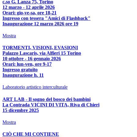
c.so G. Lanza 75, Torino
12 marzo - 12 aprile 2026
Orari: gio-ve-sa, ore 18-21
Ingresso con tessera "Amici di Flashback"
Inaugurazione 12 marzo 2026 ore 19
Mostra
TORMENTI, VISIONI, EVASIONI
Palazzo Lascaris, via Alfieri 15 Torino
10 ottobre - 16 gennaio 2026
Orari: lun-ven, ore 9-17
Ingresso gratuito
Inaugurazione h. 11
Laboratorio artistico interculturale
ART LAB - Il sogno del bosco dei bambini
La Contrada VICINI DI VITA, Riva di Chieri
15 dicembre 2025
Mostra
CIÒ CHE MI CONTIENE