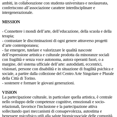
ambiti, in collaborazione con studentə universitarə e neolaureatə,
conferiscono all’associazione carattere interdisciplinare e
intergenerazionale.
MISSION
- Connettere i mondi dell’arte, dell’educazione, della scuola e della
terapia;
- contrastare le discriminazioni di ogni genere attraverso progetti
d’arte contemporanea;
- far emergere, tutelare e valorizzare le qualità nascoste
dell’espressione artistica e culturale prodotta da minoranze sociali
con fragilità e senza voce autonoma, autorə operanti fuori, o a
margine, del sistema ufficiale dell’arte: autodidatti, eccentrici,
visionari, persone con disabilità e in situazione di fragilità psichica e
sociale, a partire dalla collezione del Centro Arte Singolare e Plurale
della Città di Torino.
- sostenere e formare le giovani generazioni.
VISION
La partecipazione culturale, in particolare quella artistica, è centrale
nello sviluppo delle competenze cognitive, emozionali e socio-
relazionali, favorisce l'inclusione e la partecipazione attiva
sollecitando quei meccanismi di consapevolezza, autostima e
benessere psicofisico utili alla salute biopsicosociale delle comunità.