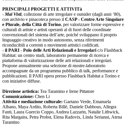
PRINCIPALI PROGETTI E ATTIVITà
-
Mai Visti
, collezione di arte irregolare e outsider (dagli anni ‘80),
con archivio e pinacoteca presso il
CASP - Centro Arte Singolare
e Plurale, della Città di Torino
, per valorizzare forme espressive e
culturali di artiste e artisti operanti al di fuori delle coordinate
convenzionali del sistema dell’arte, poiché sviluppano il proprio
linguaggio creativo in modo autonomo, senza riferimenti
riconducibili a correnti o movimenti artistici codificati.
-
il PARI - Polo delle Arti Relazionali e Irregolari
c/o Flashback
Habitat: un centro studi, laboratorio permanente di ricerca e
piattaforma di valorizzazione delle arti relazionali e irregolari.
Propone annualmente una selezione di mostre-laboratorio
accompagnate da un programma pubblico di talk, performance e
pubblicazioni. Il PARI opera presso Flashback Habitat a Torino e
con iniziative diffuse.
Direzione artistica:
Tea Taramino e Irene Pittatore
Comunicazione:
Chen Li
Attività e mediazione culturale:
Gaetano Verde, Emanuela
Albano, Maya Ardito, Roberta Billè, Daniele Dabbous, Allegra
Fanti, Laura Guercio Coppo, Andrea Lazzarin, Natalie Lithwick,
Rita Margaira, Petra Probst, Elena Radovix, Linda Serianni, Atena
Tarantino