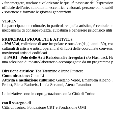
- far emergere, tutelare e valorizzare le qualità nascoste dell’espressi
ufficiale dell’arte: autodidatti, eccentrici, visionari, persone con disabi
- sostenere e formare le giovani generazioni.
VISION
La partecipazione culturale, in particolare quella artistica, è centrale 
meccanismi di consapevolezza, autostima e benessere psicofisico utili 
PRINCIPALI PROGETTI E ATTIVITà
-
Mai Visti
, collezione di arte irregolare e outsider (dagli anni ‘80), c
culturali di artiste e artisti operanti al di fuori delle coordinate conv
movimenti artistici codificati.
-
il PARI - Polo delle Arti Relazionali e Irregolari
c/o Flashback Habi
una selezione di mostre-laboratorio accompagnate da un programma pub
Direzione artistica:
Tea Taramino e Irene Pittatore
Comunicazione:
Chen Li
Attività e mediazione culturale:
Gaetano Verde, Emanuela Albano, Ma
Probst, Elena Radovix, Linda Serianni, Atena Tarantino
Le iniziative sono in coprogettazione con la Città di Torino
con il sostegno di
Città di Torino, Fondazione CRT e Fondazione OMI