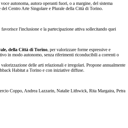
nza voce autonoma, autorə operanti fuori, o a margine, del sistema
one del Centro Arte Singolare e Plurale della Città di Torino.
 favorisce l'inclusione e la partecipazione attiva sollecitando quei
le, della Città di Torino
, per valorizzare forme espressive e
reativo in modo autonomo, senza riferimenti riconducibili a correnti o
 valorizzazione delle arti relazionali e irregolari. Propone annualmente
back Habitat a Torino e con iniziative diffuse.
rcio Coppo, Andrea Lazzarin, Natalie Lithwick, Rita Margaira, Petra