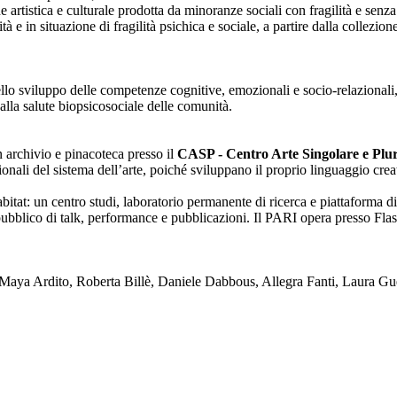
one artistica e culturale prodotta da minoranze sociali con fragilità e se
lità e in situazione di fragilità psichica e sociale, a partire dalla collezi
nello sviluppo delle competenze cognitive, emozionali e socio-relazionali,
alla salute biopsicosociale delle comunità.
on archivio e pinacoteca presso il
CASP - Centro Arte Singolare e Plura
enzionali del sistema dell’arte, poiché sviluppano il proprio linguaggio c
tat: un centro studi, laboratorio permanente di ricerca e piattaforma di
blico di talk, performance e pubblicazioni. Il PARI opera presso Flash
ya Ardito, Roberta Billè, Daniele Dabbous, Allegra Fanti, Laura Gue