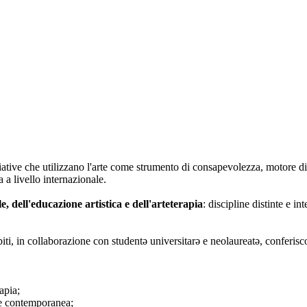
iative che utilizzano l'arte come strumento di consapevolezza, motore di
 a livello internazionale.
le, dell'educazione artistica e dell'arteterapia
: discipline distinte e i
biti, in collaborazione con studentə universitarə e neolaureatə, conferisc
apia;
rte contemporanea;