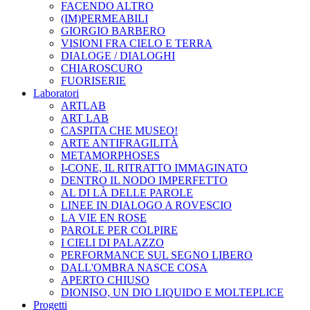
FACENDO ALTRO
(IM)PERMEABILI
GIORGIO BARBERO
VISIONI FRA CIELO E TERRA
DIALOGE / DIALOGHI
CHIAROSCURO
FUORISERIE
Laboratori
ARTLAB
ART LAB
CASPITA CHE MUSEO!
ARTE ANTIFRAGILITÀ
METAMORPHOSES
I-CONE, IL RITRATTO IMMAGINATO
DENTRO IL NODO IMPERFETTO
AL DI LÀ DELLE PAROLE
LINEE IN DIALOGO A ROVESCIO
LA VIE EN ROSE
PAROLE PER COLPIRE
I CIELI DI PALAZZO
PERFORMANCE SUL SEGNO LIBERO
DALL'OMBRA NASCE COSA
APERTO CHIUSO
DIONISO, UN DIO LIQUIDO E MOLTEPLICE
Progetti