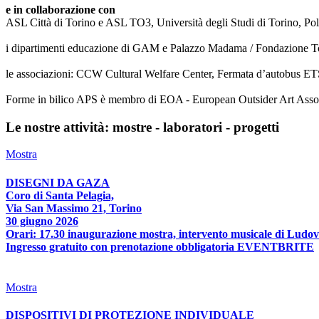
e in collaborazione con
ASL Città di Torino e ASL TO3, Università degli Studi di Torino, Poli
i dipartimenti educazione di GAM e Palazzo Madama / Fondazione T
le associazioni: CCW Cultural Welfare Center, Fermata d’autobus ETS
Forme in bilico APS è membro di EOA - European Outsider Art Associat
Le nostre attività: mostre - laboratori - progetti
Mostra
DISEGNI DA GAZA
Coro di Santa Pelagia,
Via San Massimo 21, Torino
30 giugno 2026
Orari: 17.30 inaugurazione mostra, intervento musicale di Ludov
Ingresso gratuito con prenotazione obbligatoria EVENTBRITE
Mostra
DISPOSITIVI DI PROTEZIONE INDIVIDUALE