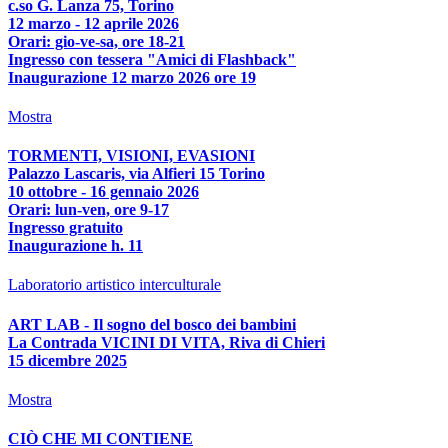
c.so G. Lanza 75, Torino
12 marzo - 12 aprile 2026
Orari: gio-ve-sa, ore 18-21
Ingresso con tessera "Amici di Flashback"
Inaugurazione 12 marzo 2026 ore 19
Mostra
TORMENTI, VISIONI, EVASIONI
Palazzo Lascaris, via Alfieri 15 Torino
10 ottobre - 16 gennaio 2026
Orari: lun-ven, ore 9-17
Ingresso gratuito
Inaugurazione h. 11
Laboratorio artistico interculturale
ART LAB - Il sogno del bosco dei bambini
La Contrada VICINI DI VITA, Riva di Chieri
15 dicembre 2025
Mostra
CIÒ CHE MI CONTIENE