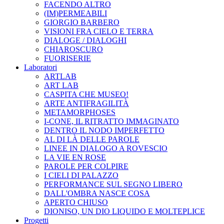
FACENDO ALTRO
(IM)PERMEABILI
GIORGIO BARBERO
VISIONI FRA CIELO E TERRA
DIALOGE / DIALOGHI
CHIAROSCURO
FUORISERIE
Laboratori
ARTLAB
ART LAB
CASPITA CHE MUSEO!
ARTE ANTIFRAGILITÀ
METAMORPHOSES
I-CONE, IL RITRATTO IMMAGINATO
DENTRO IL NODO IMPERFETTO
AL DI LÀ DELLE PAROLE
LINEE IN DIALOGO A ROVESCIO
LA VIE EN ROSE
PAROLE PER COLPIRE
I CIELI DI PALAZZO
PERFORMANCE SUL SEGNO LIBERO
DALL'OMBRA NASCE COSA
APERTO CHIUSO
DIONISO, UN DIO LIQUIDO E MOLTEPLICE
Progetti