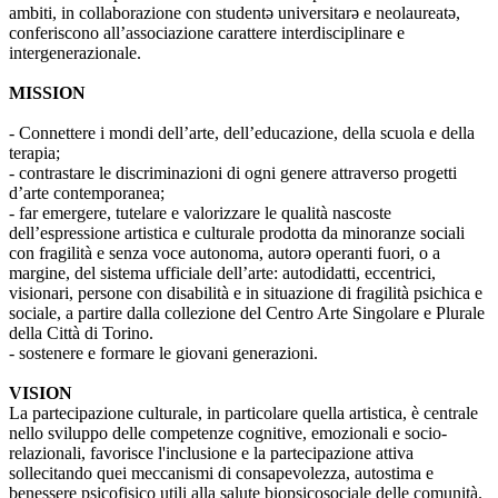
ambiti, in collaborazione con studentə universitarə e neolaureatə,
conferiscono all’associazione carattere interdisciplinare e
intergenerazionale.
MISSION
- Connettere i mondi dell’arte, dell’educazione, della scuola e della
terapia;
- contrastare le discriminazioni di ogni genere attraverso progetti
d’arte contemporanea;
- far emergere, tutelare e valorizzare le qualità nascoste
dell’espressione artistica e culturale prodotta da minoranze sociali
con fragilità e senza voce autonoma, autorə operanti fuori, o a
margine, del sistema ufficiale dell’arte: autodidatti, eccentrici,
visionari, persone con disabilità e in situazione di fragilità psichica e
sociale, a partire dalla collezione del Centro Arte Singolare e Plurale
della Città di Torino.
- sostenere e formare le giovani generazioni.
VISION
La partecipazione culturale, in particolare quella artistica, è centrale
nello sviluppo delle competenze cognitive, emozionali e socio-
relazionali, favorisce l'inclusione e la partecipazione attiva
sollecitando quei meccanismi di consapevolezza, autostima e
benessere psicofisico utili alla salute biopsicosociale delle comunità.