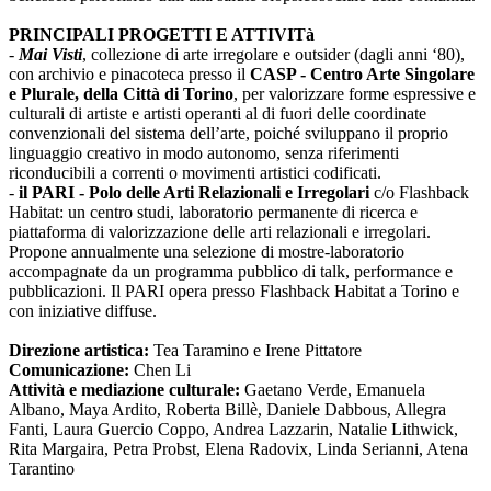
PRINCIPALI PROGETTI E ATTIVITà
-
Mai Visti
, collezione di arte irregolare e outsider (dagli anni ‘80),
con archivio e pinacoteca presso il
CASP - Centro Arte Singolare
e Plurale, della Città di Torino
, per valorizzare forme espressive e
culturali di artiste e artisti operanti al di fuori delle coordinate
convenzionali del sistema dell’arte, poiché sviluppano il proprio
linguaggio creativo in modo autonomo, senza riferimenti
riconducibili a correnti o movimenti artistici codificati.
-
il PARI - Polo delle Arti Relazionali e Irregolari
c/o Flashback
Habitat: un centro studi, laboratorio permanente di ricerca e
piattaforma di valorizzazione delle arti relazionali e irregolari.
Propone annualmente una selezione di mostre-laboratorio
accompagnate da un programma pubblico di talk, performance e
pubblicazioni. Il PARI opera presso Flashback Habitat a Torino e
con iniziative diffuse.
Direzione artistica:
Tea Taramino e Irene Pittatore
Comunicazione:
Chen Li
Attività e mediazione culturale:
Gaetano Verde, Emanuela
Albano, Maya Ardito, Roberta Billè, Daniele Dabbous, Allegra
Fanti, Laura Guercio Coppo, Andrea Lazzarin, Natalie Lithwick,
Rita Margaira, Petra Probst, Elena Radovix, Linda Serianni, Atena
Tarantino