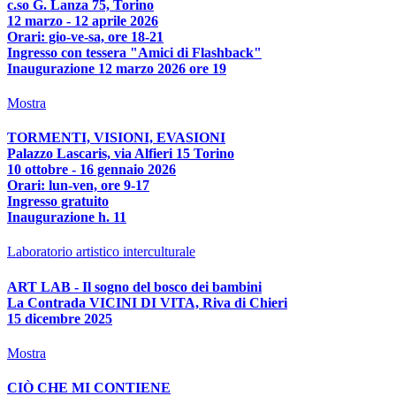
c.so G. Lanza 75, Torino
12 marzo - 12 aprile 2026
Orari: gio-ve-sa, ore 18-21
Ingresso con tessera "Amici di Flashback"
Inaugurazione 12 marzo 2026 ore 19
Mostra
TORMENTI, VISIONI, EVASIONI
Palazzo Lascaris, via Alfieri 15 Torino
10 ottobre - 16 gennaio 2026
Orari: lun-ven, ore 9-17
Ingresso gratuito
Inaugurazione h. 11
Laboratorio artistico interculturale
ART LAB - Il sogno del bosco dei bambini
La Contrada VICINI DI VITA, Riva di Chieri
15 dicembre 2025
Mostra
CIÒ CHE MI CONTIENE