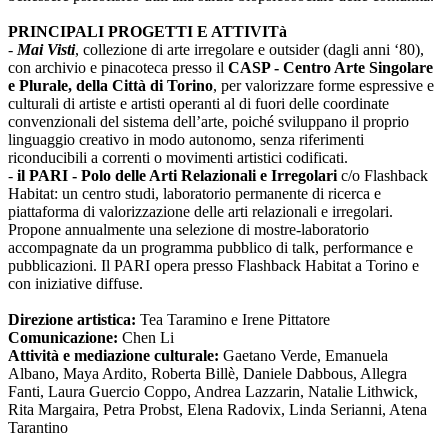
PRINCIPALI PROGETTI E ATTIVITà
-
Mai Visti
, collezione di arte irregolare e outsider (dagli anni ‘80),
con archivio e pinacoteca presso il
CASP - Centro Arte Singolare
e Plurale, della Città di Torino
, per valorizzare forme espressive e
culturali di artiste e artisti operanti al di fuori delle coordinate
convenzionali del sistema dell’arte, poiché sviluppano il proprio
linguaggio creativo in modo autonomo, senza riferimenti
riconducibili a correnti o movimenti artistici codificati.
-
il PARI - Polo delle Arti Relazionali e Irregolari
c/o Flashback
Habitat: un centro studi, laboratorio permanente di ricerca e
piattaforma di valorizzazione delle arti relazionali e irregolari.
Propone annualmente una selezione di mostre-laboratorio
accompagnate da un programma pubblico di talk, performance e
pubblicazioni. Il PARI opera presso Flashback Habitat a Torino e
con iniziative diffuse.
Direzione artistica:
Tea Taramino e Irene Pittatore
Comunicazione:
Chen Li
Attività e mediazione culturale:
Gaetano Verde, Emanuela
Albano, Maya Ardito, Roberta Billè, Daniele Dabbous, Allegra
Fanti, Laura Guercio Coppo, Andrea Lazzarin, Natalie Lithwick,
Rita Margaira, Petra Probst, Elena Radovix, Linda Serianni, Atena
Tarantino