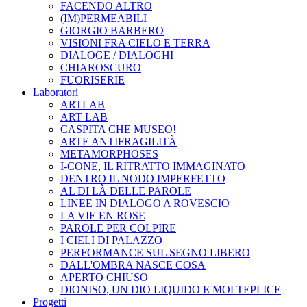
FACENDO ALTRO
(IM)PERMEABILI
GIORGIO BARBERO
VISIONI FRA CIELO E TERRA
DIALOGE / DIALOGHI
CHIAROSCURO
FUORISERIE
Laboratori
ARTLAB
ART LAB
CASPITA CHE MUSEO!
ARTE ANTIFRAGILITÀ
METAMORPHOSES
I-CONE, IL RITRATTO IMMAGINATO
DENTRO IL NODO IMPERFETTO
AL DI LÀ DELLE PAROLE
LINEE IN DIALOGO A ROVESCIO
LA VIE EN ROSE
PAROLE PER COLPIRE
I CIELI DI PALAZZO
PERFORMANCE SUL SEGNO LIBERO
DALL'OMBRA NASCE COSA
APERTO CHIUSO
DIONISO, UN DIO LIQUIDO E MOLTEPLICE
Progetti