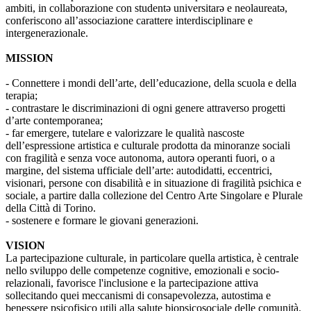
ambiti, in collaborazione con studentə universitarə e neolaureatə,
conferiscono all’associazione carattere interdisciplinare e
intergenerazionale.
MISSION
- Connettere i mondi dell’arte, dell’educazione, della scuola e della
terapia;
- contrastare le discriminazioni di ogni genere attraverso progetti
d’arte contemporanea;
- far emergere, tutelare e valorizzare le qualità nascoste
dell’espressione artistica e culturale prodotta da minoranze sociali
con fragilità e senza voce autonoma, autorə operanti fuori, o a
margine, del sistema ufficiale dell’arte: autodidatti, eccentrici,
visionari, persone con disabilità e in situazione di fragilità psichica e
sociale, a partire dalla collezione del Centro Arte Singolare e Plurale
della Città di Torino.
- sostenere e formare le giovani generazioni.
VISION
La partecipazione culturale, in particolare quella artistica, è centrale
nello sviluppo delle competenze cognitive, emozionali e socio-
relazionali, favorisce l'inclusione e la partecipazione attiva
sollecitando quei meccanismi di consapevolezza, autostima e
benessere psicofisico utili alla salute biopsicosociale delle comunità.