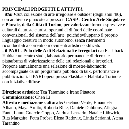
PRINCIPALI PROGETTI E ATTIVITà
-
Mai Visti
, collezione di arte irregolare e outsider (dagli anni ‘80),
con archivio e pinacoteca presso il
CASP - Centro Arte Singolare
e Plurale, della Città di Torino
, per valorizzare forme espressive e
culturali di artiste e artisti operanti al di fuori delle coordinate
convenzionali del sistema dell’arte, poiché sviluppano il proprio
linguaggio creativo in modo autonomo, senza riferimenti
riconducibili a correnti o movimenti artistici codificati.
-
il PARI - Polo delle Arti Relazionali e Irregolari
c/o Flashback
Habitat: un centro studi, laboratorio permanente di ricerca e
piattaforma di valorizzazione delle arti relazionali e irregolari.
Propone annualmente una selezione di mostre-laboratorio
accompagnate da un programma pubblico di talk, performance e
pubblicazioni. Il PARI opera presso Flashback Habitat a Torino e
con iniziative diffuse.
Direzione artistica:
Tea Taramino e Irene Pittatore
Comunicazione:
Chen Li
Attività e mediazione culturale:
Gaetano Verde, Emanuela
Albano, Maya Ardito, Roberta Billè, Daniele Dabbous, Allegra
Fanti, Laura Guercio Coppo, Andrea Lazzarin, Natalie Lithwick,
Rita Margaira, Petra Probst, Elena Radovix, Linda Serianni, Atena
Tarantino