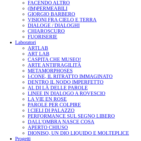
FACENDO ALTRO
(IM)PERMEABILI
GIORGIO BARBERO
VISIONI FRA CIELO E TERRA
DIALOGE / DIALOGHI
CHIAROSCURO
FUORISERIE
Laboratori
ARTLAB
ART LAB
CASPITA CHE MUSEO!
ARTE ANTIFRAGILITÀ
METAMORPHOSES
I-CONE, IL RITRATTO IMMAGINATO
DENTRO IL NODO IMPERFETTO
AL DI LÀ DELLE PAROLE
LINEE IN DIALOGO A ROVESCIO
LA VIE EN ROSE
PAROLE PER COLPIRE
I CIELI DI PALAZZO
PERFORMANCE SUL SEGNO LIBERO
DALL'OMBRA NASCE COSA
APERTO CHIUSO
DIONISO, UN DIO LIQUIDO E MOLTEPLICE
Progetti