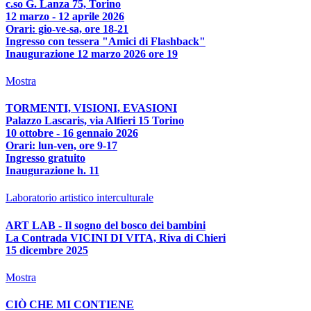
c.so G. Lanza 75, Torino
12 marzo - 12 aprile 2026
Orari: gio-ve-sa, ore 18-21
Ingresso con tessera "Amici di Flashback"
Inaugurazione 12 marzo 2026 ore 19
Mostra
TORMENTI, VISIONI, EVASIONI
Palazzo Lascaris, via Alfieri 15 Torino
10 ottobre - 16 gennaio 2026
Orari: lun-ven, ore 9-17
Ingresso gratuito
Inaugurazione h. 11
Laboratorio artistico interculturale
ART LAB - Il sogno del bosco dei bambini
La Contrada VICINI DI VITA, Riva di Chieri
15 dicembre 2025
Mostra
CIÒ CHE MI CONTIENE