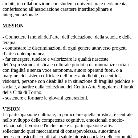
ambiti, in collaborazione con studentə universitarə e neolaureatə,
conferiscono all’associazione carattere interdisciplinare e
intergenerazionale.
MISSION
- Connettere i mondi dell’arte, dell’educazione, della scuola e della
terapia;
- contrastare le discriminazioni di ogni genere attraverso progetti
d’arte contemporanea;
- far emergere, tutelare e valorizzare le qualità nascoste
dell’espressione artistica e culturale prodotta da minoranze sociali
con fragilità e senza voce autonoma, autorə operanti fuori, o a
margine, del sistema ufficiale dell’arte: autodidatti, eccentrici,
visionari, persone con disabilità e in situazione di fragilità psichica e
sociale, a partire dalla collezione del Centro Arte Singolare e Plurale
della Città di Torino.
- sostenere e formare le giovani generazioni.
VISION
La partecipazione culturale, in particolare quella artistica, è centrale
nello sviluppo delle competenze cognitive, emozionali e socio-
relazionali, favorisce l'inclusione e la partecipazione attiva
sollecitando quei meccanismi di consapevolezza, autostima e
benessere psicofisico utili alla salute biopsicosociale delle comunità.