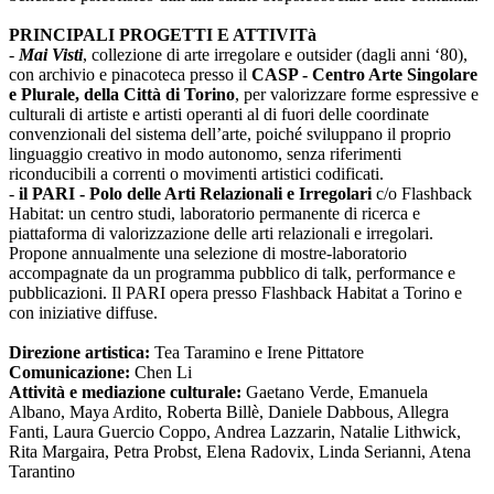
PRINCIPALI PROGETTI E ATTIVITà
-
Mai Visti
, collezione di arte irregolare e outsider (dagli anni ‘80),
con archivio e pinacoteca presso il
CASP - Centro Arte Singolare
e Plurale, della Città di Torino
, per valorizzare forme espressive e
culturali di artiste e artisti operanti al di fuori delle coordinate
convenzionali del sistema dell’arte, poiché sviluppano il proprio
linguaggio creativo in modo autonomo, senza riferimenti
riconducibili a correnti o movimenti artistici codificati.
-
il PARI - Polo delle Arti Relazionali e Irregolari
c/o Flashback
Habitat: un centro studi, laboratorio permanente di ricerca e
piattaforma di valorizzazione delle arti relazionali e irregolari.
Propone annualmente una selezione di mostre-laboratorio
accompagnate da un programma pubblico di talk, performance e
pubblicazioni. Il PARI opera presso Flashback Habitat a Torino e
con iniziative diffuse.
Direzione artistica:
Tea Taramino e Irene Pittatore
Comunicazione:
Chen Li
Attività e mediazione culturale:
Gaetano Verde, Emanuela
Albano, Maya Ardito, Roberta Billè, Daniele Dabbous, Allegra
Fanti, Laura Guercio Coppo, Andrea Lazzarin, Natalie Lithwick,
Rita Margaira, Petra Probst, Elena Radovix, Linda Serianni, Atena
Tarantino