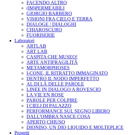
FACENDO ALTRO
(IM)PERMEABILI
GIORGIO BARBERO
VISIONI FRA CIELO E TERRA
DIALOGE / DIALOGHI
CHIAROSCURO
FUORISERIE
Laboratori
ARTLAB
ART LAB
CASPITA CHE MUSEO!
ARTE ANTIFRAGILITÀ
METAMORPHOSES
I-CONE, IL RITRATTO IMMAGINATO
DENTRO IL NODO IMPERFETTO
AL DI LÀ DELLE PAROLE
LINEE IN DIALOGO A ROVESCIO
LA VIE EN ROSE
PAROLE PER COLPIRE
I CIELI DI PALAZZO
PERFORMANCE SUL SEGNO LIBERO
DALL'OMBRA NASCE COSA
APERTO CHIUSO
DIONISO, UN DIO LIQUIDO E MOLTEPLICE
Progetti