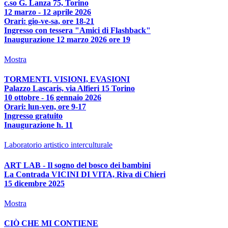
c.so G. Lanza 75, Torino
12 marzo - 12 aprile 2026
Orari: gio-ve-sa, ore 18-21
Ingresso con tessera "Amici di Flashback"
Inaugurazione 12 marzo 2026 ore 19
Mostra
TORMENTI, VISIONI, EVASIONI
Palazzo Lascaris, via Alfieri 15 Torino
10 ottobre - 16 gennaio 2026
Orari: lun-ven, ore 9-17
Ingresso gratuito
Inaugurazione h. 11
Laboratorio artistico interculturale
ART LAB - Il sogno del bosco dei bambini
La Contrada VICINI DI VITA, Riva di Chieri
15 dicembre 2025
Mostra
CIÒ CHE MI CONTIENE