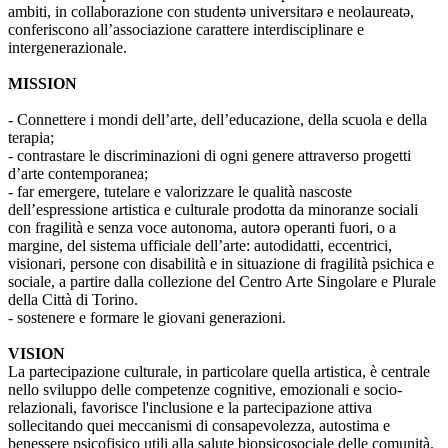
ambiti, in collaborazione con studentə universitarə e neolaureatə,
conferiscono all’associazione carattere interdisciplinare e
intergenerazionale.
MISSION
- Connettere i mondi dell’arte, dell’educazione, della scuola e della
terapia;
- contrastare le discriminazioni di ogni genere attraverso progetti
d’arte contemporanea;
- far emergere, tutelare e valorizzare le qualità nascoste
dell’espressione artistica e culturale prodotta da minoranze sociali
con fragilità e senza voce autonoma, autorə operanti fuori, o a
margine, del sistema ufficiale dell’arte: autodidatti, eccentrici,
visionari, persone con disabilità e in situazione di fragilità psichica e
sociale, a partire dalla collezione del Centro Arte Singolare e Plurale
della Città di Torino.
- sostenere e formare le giovani generazioni.
VISION
La partecipazione culturale, in particolare quella artistica, è centrale
nello sviluppo delle competenze cognitive, emozionali e socio-
relazionali, favorisce l'inclusione e la partecipazione attiva
sollecitando quei meccanismi di consapevolezza, autostima e
benessere psicofisico utili alla salute biopsicosociale delle comunità.