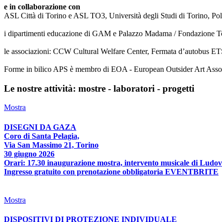
e in collaborazione con
ASL Città di Torino e ASL TO3, Università degli Studi di Torino, Poli
i dipartimenti educazione di GAM e Palazzo Madama / Fondazione T
le associazioni: CCW Cultural Welfare Center, Fermata d’autobus ETS
Forme in bilico APS è membro di EOA - European Outsider Art Associat
Le nostre attività: mostre - laboratori - progetti
Mostra
DISEGNI DA GAZA
Coro di Santa Pelagia,
Via San Massimo 21, Torino
30 giugno 2026
Orari: 17.30 inaugurazione mostra, intervento musicale di Ludov
Ingresso gratuito con prenotazione obbligatoria EVENTBRITE
Mostra
DISPOSITIVI DI PROTEZIONE INDIVIDUALE