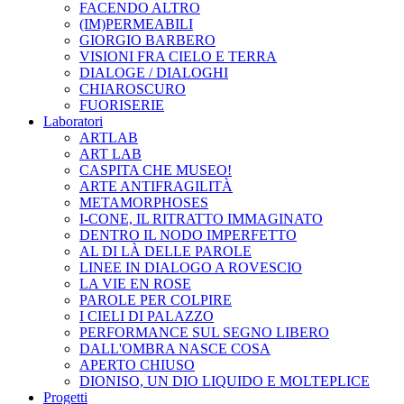
FACENDO ALTRO
(IM)PERMEABILI
GIORGIO BARBERO
VISIONI FRA CIELO E TERRA
DIALOGE / DIALOGHI
CHIAROSCURO
FUORISERIE
Laboratori
ARTLAB
ART LAB
CASPITA CHE MUSEO!
ARTE ANTIFRAGILITÀ
METAMORPHOSES
I-CONE, IL RITRATTO IMMAGINATO
DENTRO IL NODO IMPERFETTO
AL DI LÀ DELLE PAROLE
LINEE IN DIALOGO A ROVESCIO
LA VIE EN ROSE
PAROLE PER COLPIRE
I CIELI DI PALAZZO
PERFORMANCE SUL SEGNO LIBERO
DALL'OMBRA NASCE COSA
APERTO CHIUSO
DIONISO, UN DIO LIQUIDO E MOLTEPLICE
Progetti