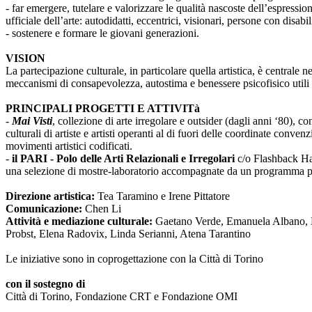
- far emergere, tutelare e valorizzare le qualità nascoste dell’espressi
ufficiale dell’arte: autodidatti, eccentrici, visionari, persone con disabi
- sostenere e formare le giovani generazioni.
VISION
La partecipazione culturale, in particolare quella artistica, è centrale 
meccanismi di consapevolezza, autostima e benessere psicofisico utili 
PRINCIPALI PROGETTI E ATTIVITà
-
Mai Visti
, collezione di arte irregolare e outsider (dagli anni ‘80), c
culturali di artiste e artisti operanti al di fuori delle coordinate conv
movimenti artistici codificati.
-
il PARI - Polo delle Arti Relazionali e Irregolari
c/o Flashback Habi
una selezione di mostre-laboratorio accompagnate da un programma pub
Direzione artistica:
Tea Taramino e Irene Pittatore
Comunicazione:
Chen Li
Attività e mediazione culturale:
Gaetano Verde, Emanuela Albano, Ma
Probst, Elena Radovix, Linda Serianni, Atena Tarantino
Le iniziative sono in coprogettazione con la Città di Torino
con il sostegno di
Città di Torino, Fondazione CRT e Fondazione OMI