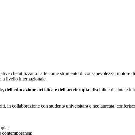
iative che utilizzano l'arte come strumento di consapevolezza, motore di
 a livello internazionale.
le, dell'educazione artistica e dell'arteterapia
: discipline distinte e i
biti, in collaborazione con studentə universitarə e neolaureatə, conferisc
apia;
rte contemporanea;