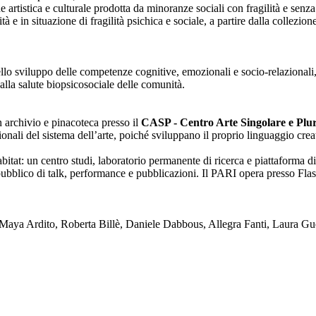
one artistica e culturale prodotta da minoranze sociali con fragilità e se
lità e in situazione di fragilità psichica e sociale, a partire dalla collezi
nello sviluppo delle competenze cognitive, emozionali e socio-relazionali,
alla salute biopsicosociale delle comunità.
on archivio e pinacoteca presso il
CASP - Centro Arte Singolare e Plura
enzionali del sistema dell’arte, poiché sviluppano il proprio linguaggio c
tat: un centro studi, laboratorio permanente di ricerca e piattaforma di
blico di talk, performance e pubblicazioni. Il PARI opera presso Flash
ya Ardito, Roberta Billè, Daniele Dabbous, Allegra Fanti, Laura Gue