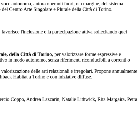
nza voce autonoma, autorə operanti fuori, o a margine, del sistema
one del Centro Arte Singolare e Plurale della Città di Torino.
 favorisce l'inclusione e la partecipazione attiva sollecitando quei
le, della Città di Torino
, per valorizzare forme espressive e
reativo in modo autonomo, senza riferimenti riconducibili a correnti o
 valorizzazione delle arti relazionali e irregolari. Propone annualmente
back Habitat a Torino e con iniziative diffuse.
rcio Coppo, Andrea Lazzarin, Natalie Lithwick, Rita Margaira, Petra