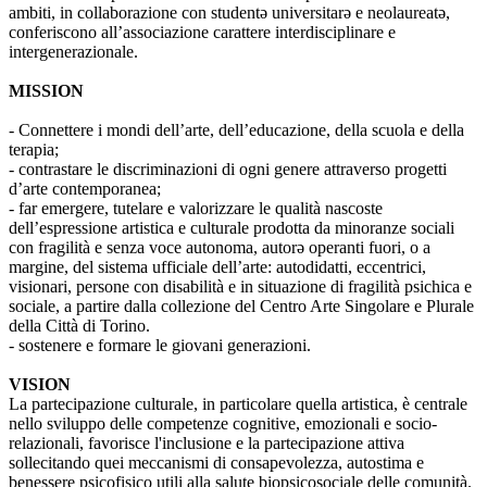
ambiti, in collaborazione con studentə universitarə e neolaureatə,
conferiscono all’associazione carattere interdisciplinare e
intergenerazionale.
MISSION
- Connettere i mondi dell’arte, dell’educazione, della scuola e della
terapia;
- contrastare le discriminazioni di ogni genere attraverso progetti
d’arte contemporanea;
- far emergere, tutelare e valorizzare le qualità nascoste
dell’espressione artistica e culturale prodotta da minoranze sociali
con fragilità e senza voce autonoma, autorə operanti fuori, o a
margine, del sistema ufficiale dell’arte: autodidatti, eccentrici,
visionari, persone con disabilità e in situazione di fragilità psichica e
sociale, a partire dalla collezione del Centro Arte Singolare e Plurale
della Città di Torino.
- sostenere e formare le giovani generazioni.
VISION
La partecipazione culturale, in particolare quella artistica, è centrale
nello sviluppo delle competenze cognitive, emozionali e socio-
relazionali, favorisce l'inclusione e la partecipazione attiva
sollecitando quei meccanismi di consapevolezza, autostima e
benessere psicofisico utili alla salute biopsicosociale delle comunità.