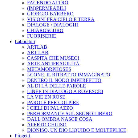
FACENDO ALTRO
(IM)PERMEABILI
GIORGIO BARBERO
VISIONI FRA CIELO E TERRA
DIALOGE / DIALOGHI
CHIAROSCURO
FUORISERIE
Laboratori
ARTLAB
ART LAB
CASPITA CHE MUSEO!
ARTE ANTIFRAGILITÀ
METAMORPHOSES
I-CONE, IL RITRATTO IMMAGINATO
DENTRO IL NODO IMPERFETTO
AL DI LÀ DELLE PAROLE
LINEE IN DIALOGO A ROVESCIO
LA VIE EN ROSE
PAROLE PER COLPIRE
I CIELI DI PALAZZO
PERFORMANCE SUL SEGNO LIBERO
DALL'OMBRA NASCE COSA
APERTO CHIUSO
DIONISO, UN DIO LIQUIDO E MOLTEPLICE
Progetti