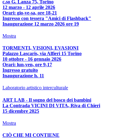
c.so G. Lanza 75, Torino
12 marzo - 12 aprile 2026
Orari: gio-ve-sa, ore 18-21
Ingresso con tessera "Amici di Flashback"
Inaugurazione 12 marzo 2026 ore 19
Mostra
TORMENTI, VISIONI, EVASIONI
Palazzo Lascaris, via Alfieri 15 Torino
10 ottobre - 16 gennaio 2026
Orari: lun-ven, ore 9-17
Ingresso gratuito
Inaugurazione h. 11
Laboratorio artistico interculturale
ART LAB - Il sogno del bosco dei bambini
La Contrada VICINI DI VITA, Riva di Chieri
15 dicembre 2025
Mostra
CIÒ CHE MI CONTIENE