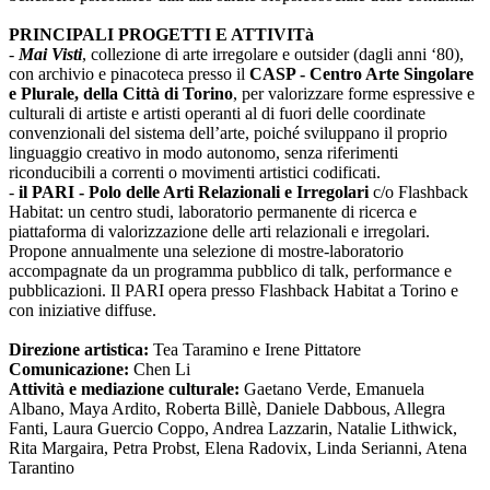
PRINCIPALI PROGETTI E ATTIVITà
-
Mai Visti
, collezione di arte irregolare e outsider (dagli anni ‘80),
con archivio e pinacoteca presso il
CASP - Centro Arte Singolare
e Plurale, della Città di Torino
, per valorizzare forme espressive e
culturali di artiste e artisti operanti al di fuori delle coordinate
convenzionali del sistema dell’arte, poiché sviluppano il proprio
linguaggio creativo in modo autonomo, senza riferimenti
riconducibili a correnti o movimenti artistici codificati.
-
il PARI - Polo delle Arti Relazionali e Irregolari
c/o Flashback
Habitat: un centro studi, laboratorio permanente di ricerca e
piattaforma di valorizzazione delle arti relazionali e irregolari.
Propone annualmente una selezione di mostre-laboratorio
accompagnate da un programma pubblico di talk, performance e
pubblicazioni. Il PARI opera presso Flashback Habitat a Torino e
con iniziative diffuse.
Direzione artistica:
Tea Taramino e Irene Pittatore
Comunicazione:
Chen Li
Attività e mediazione culturale:
Gaetano Verde, Emanuela
Albano, Maya Ardito, Roberta Billè, Daniele Dabbous, Allegra
Fanti, Laura Guercio Coppo, Andrea Lazzarin, Natalie Lithwick,
Rita Margaira, Petra Probst, Elena Radovix, Linda Serianni, Atena
Tarantino