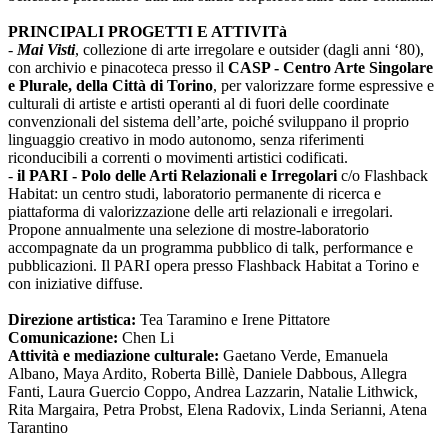
PRINCIPALI PROGETTI E ATTIVITà
-
Mai Visti
, collezione di arte irregolare e outsider (dagli anni ‘80),
con archivio e pinacoteca presso il
CASP - Centro Arte Singolare
e Plurale, della Città di Torino
, per valorizzare forme espressive e
culturali di artiste e artisti operanti al di fuori delle coordinate
convenzionali del sistema dell’arte, poiché sviluppano il proprio
linguaggio creativo in modo autonomo, senza riferimenti
riconducibili a correnti o movimenti artistici codificati.
-
il PARI - Polo delle Arti Relazionali e Irregolari
c/o Flashback
Habitat: un centro studi, laboratorio permanente di ricerca e
piattaforma di valorizzazione delle arti relazionali e irregolari.
Propone annualmente una selezione di mostre-laboratorio
accompagnate da un programma pubblico di talk, performance e
pubblicazioni. Il PARI opera presso Flashback Habitat a Torino e
con iniziative diffuse.
Direzione artistica:
Tea Taramino e Irene Pittatore
Comunicazione:
Chen Li
Attività e mediazione culturale:
Gaetano Verde, Emanuela
Albano, Maya Ardito, Roberta Billè, Daniele Dabbous, Allegra
Fanti, Laura Guercio Coppo, Andrea Lazzarin, Natalie Lithwick,
Rita Margaira, Petra Probst, Elena Radovix, Linda Serianni, Atena
Tarantino