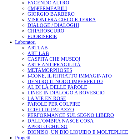
FACENDO ALTRO
(IM)PERMEABILI
GIORGIO BARBERO
VISIONI FRA CIELO E TERRA
DIALOGE / DIALOGHI
CHIAROSCURO
FUORISERIE
Laboratori
ARTLAB
ART LAB
CASPITA CHE MUSEO!
ARTE ANTIFRAGILITÀ
METAMORPHOSES
I-CONE, IL RITRATTO IMMAGINATO
DENTRO IL NODO IMPERFETTO
AL DI LÀ DELLE PAROLE
LINEE IN DIALOGO A ROVESCIO
LA VIE EN ROSE
PAROLE PER COLPIRE
I CIELI DI PALAZZO
PERFORMANCE SUL SEGNO LIBERO
DALL'OMBRA NASCE COSA
APERTO CHIUSO
DIONISO, UN DIO LIQUIDO E MOLTEPLICE
Progetti