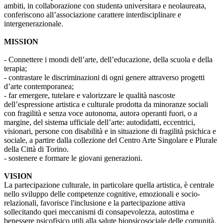
ambiti, in collaborazione con studentə universitarə e neolaureatə,
conferiscono all’associazione carattere interdisciplinare e
intergenerazionale.
MISSION
- Connettere i mondi dell’arte, dell’educazione, della scuola e della
terapia;
- contrastare le discriminazioni di ogni genere attraverso progetti
d’arte contemporanea;
- far emergere, tutelare e valorizzare le qualità nascoste
dell’espressione artistica e culturale prodotta da minoranze sociali
con fragilità e senza voce autonoma, autorə operanti fuori, o a
margine, del sistema ufficiale dell’arte: autodidatti, eccentrici,
visionari, persone con disabilità e in situazione di fragilità psichica e
sociale, a partire dalla collezione del Centro Arte Singolare e Plurale
della Città di Torino.
- sostenere e formare le giovani generazioni.
VISION
La partecipazione culturale, in particolare quella artistica, è centrale
nello sviluppo delle competenze cognitive, emozionali e socio-
relazionali, favorisce l'inclusione e la partecipazione attiva
sollecitando quei meccanismi di consapevolezza, autostima e
benessere psicofisico utili alla salute biopsicosociale delle comunità.