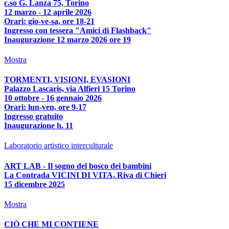
c.so G. Lanza 75, Torino
12 marzo - 12 aprile 2026
Orari: gio-ve-sa, ore 18-21
Ingresso con tessera "Amici di Flashback"
Inaugurazione 12 marzo 2026 ore 19
Mostra
TORMENTI, VISIONI, EVASIONI
Palazzo Lascaris, via Alfieri 15 Torino
10 ottobre - 16 gennaio 2026
Orari: lun-ven, ore 9-17
Ingresso gratuito
Inaugurazione h. 11
Laboratorio artistico interculturale
ART LAB - Il sogno del bosco dei bambini
La Contrada VICINI DI VITA, Riva di Chieri
15 dicembre 2025
Mostra
CIÒ CHE MI CONTIENE