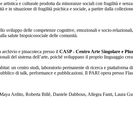
one artistica e culturale prodotta da minoranze sociali con fragilità e se
lità e in situazione di fragilità psichica e sociale, a partire dalla collezi
nello sviluppo delle competenze cognitive, emozionali e socio-relazionali,
alla salute biopsicosociale delle comunità.
on archivio e pinacoteca presso il
CASP - Centro Arte Singolare e Plura
enzionali del sistema dell’arte, poiché sviluppano il proprio linguaggio c
tat: un centro studi, laboratorio permanente di ricerca e piattaforma di
blico di talk, performance e pubblicazioni. Il PARI opera presso Flash
ya Ardito, Roberta Billè, Daniele Dabbous, Allegra Fanti, Laura Gue