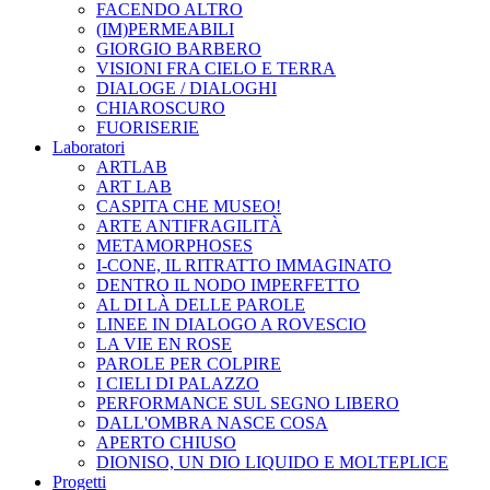
FACENDO ALTRO
(IM)PERMEABILI
GIORGIO BARBERO
VISIONI FRA CIELO E TERRA
DIALOGE / DIALOGHI
CHIAROSCURO
FUORISERIE
Laboratori
ARTLAB
ART LAB
CASPITA CHE MUSEO!
ARTE ANTIFRAGILITÀ
METAMORPHOSES
I-CONE, IL RITRATTO IMMAGINATO
DENTRO IL NODO IMPERFETTO
AL DI LÀ DELLE PAROLE
LINEE IN DIALOGO A ROVESCIO
LA VIE EN ROSE
PAROLE PER COLPIRE
I CIELI DI PALAZZO
PERFORMANCE SUL SEGNO LIBERO
DALL'OMBRA NASCE COSA
APERTO CHIUSO
DIONISO, UN DIO LIQUIDO E MOLTEPLICE
Progetti