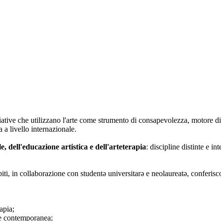
iative che utilizzano l'arte come strumento di consapevolezza, motore di
 a livello internazionale.
le, dell'educazione artistica e dell'arteterapia
: discipline distinte e i
biti, in collaborazione con studentə universitarə e neolaureatə, conferisc
apia;
rte contemporanea;