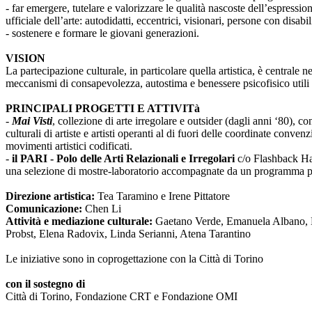
- far emergere, tutelare e valorizzare le qualità nascoste dell’espressi
ufficiale dell’arte: autodidatti, eccentrici, visionari, persone con disabi
- sostenere e formare le giovani generazioni.
VISION
La partecipazione culturale, in particolare quella artistica, è centrale 
meccanismi di consapevolezza, autostima e benessere psicofisico utili 
PRINCIPALI PROGETTI E ATTIVITà
-
Mai Visti
, collezione di arte irregolare e outsider (dagli anni ‘80), c
culturali di artiste e artisti operanti al di fuori delle coordinate conv
movimenti artistici codificati.
-
il PARI - Polo delle Arti Relazionali e Irregolari
c/o Flashback Habi
una selezione di mostre-laboratorio accompagnate da un programma pub
Direzione artistica:
Tea Taramino e Irene Pittatore
Comunicazione:
Chen Li
Attività e mediazione culturale:
Gaetano Verde, Emanuela Albano, Ma
Probst, Elena Radovix, Linda Serianni, Atena Tarantino
Le iniziative sono in coprogettazione con la Città di Torino
con il sostegno di
Città di Torino, Fondazione CRT e Fondazione OMI