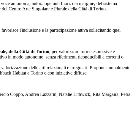
nza voce autonoma, autorə operanti fuori, o a margine, del sistema
one del Centro Arte Singolare e Plurale della Città di Torino.
 favorisce l'inclusione e la partecipazione attiva sollecitando quei
le, della Città di Torino
, per valorizzare forme espressive e
reativo in modo autonomo, senza riferimenti riconducibili a correnti o
 valorizzazione delle arti relazionali e irregolari. Propone annualmente
back Habitat a Torino e con iniziative diffuse.
rcio Coppo, Andrea Lazzarin, Natalie Lithwick, Rita Margaira, Petra