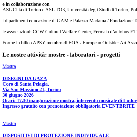
e in collaborazione con
ASL Città di Torino e ASL TO3, Università degli Studi di Torino, Poli
i dipartimenti educazione di GAM e Palazzo Madama / Fondazione T
le associazioni: CCW Cultural Welfare Center, Fermata d’autobus ETS
Forme in bilico APS è membro di EOA - European Outsider Art Associat
Le nostre attività: mostre - laboratori - progetti
Mostra
DISEGNI DA GAZA
Coro di Santa Pelagia,
Via San Massimo 21, Torino
30 giugno 2026
Orari: 17.30 inaugurazione mostra, intervento musicale di Ludov
Ingresso gratuito con prenotazione obbligatoria EVENTBRITE
Mostra
DISPOSITIVI DI PROTEZIONE INDIVIDUALE