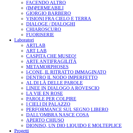
FACENDO ALTRO
(IM)PERMEABILI
GIORGIO BARBERO
VISIONI FRA CIELO E TERRA
DIALOGE / DIALOGHI
CHIAROSCURO
FUORISERIE
Laboratori
ARTLAB
ART LAB
CASPITA CHE MUSEO!
ARTE ANTIFRAGILITÀ
METAMORPHOSES
I-CONE, IL RITRATTO IMMAGINATO
DENTRO IL NODO IMPERFETTO
AL DI LÀ DELLE PAROLE
LINEE IN DIALOGO A ROVESCIO
LA VIE EN ROSE
PAROLE PER COLPIRE
I CIELI DI PALAZZO
PERFORMANCE SUL SEGNO LIBERO
DALL'OMBRA NASCE COSA
APERTO CHIUSO
DIONISO, UN DIO LIQUIDO E MOLTEPLICE
Progetti