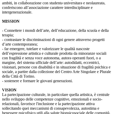
ambiti, in collaborazione con studentə universitarə e neolaureatə,
conferiscono all’associazione carattere interdisciplinare e
intergenerazionale.
MISSION
- Connettere i mondi dell’arte, dell’educazione, della scuola e della
terapia;
- contrastare le discriminazioni di ogni genere attraverso progetti
d’arte contemporanea;
- far emergere, tutelare e valorizzare le qualità nascoste
dell’espressione artistica e culturale prodotta da minoranze sociali
con fragilità e senza voce autonoma, autorə operanti fuori, o a
margine, del sistema ufficiale dell’arte: autodidatti, eccentrici,
visionari, persone con disabilità e in situazione di fragilità psichica e
sociale, a partire dalla collezione del Centro Arte Singolare e Plurale
della Città di Torino.
- sostenere e formare le giovani generazioni.
VISION
La partecipazione culturale, in particolare quella artistica, è centrale
nello sviluppo delle competenze cognitive, emozionali e socio-
relazionali, favorisce l'inclusione e la partecipazione attiva
sollecitando quei meccanismi di consapevolezza, autostima e
benessere psicofisico utili alla salute biopsicosociale delle comunità.