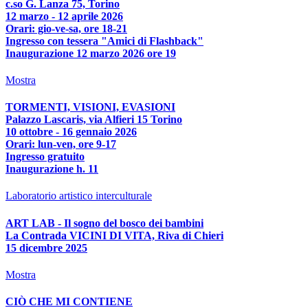
c.so G. Lanza 75, Torino
12 marzo - 12 aprile 2026
Orari: gio-ve-sa, ore 18-21
Ingresso con tessera "Amici di Flashback"
Inaugurazione 12 marzo 2026 ore 19
Mostra
TORMENTI, VISIONI, EVASIONI
Palazzo Lascaris, via Alfieri 15 Torino
10 ottobre - 16 gennaio 2026
Orari: lun-ven, ore 9-17
Ingresso gratuito
Inaugurazione h. 11
Laboratorio artistico interculturale
ART LAB - Il sogno del bosco dei bambini
La Contrada VICINI DI VITA, Riva di Chieri
15 dicembre 2025
Mostra
CIÒ CHE MI CONTIENE