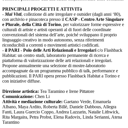
PRINCIPALI PROGETTI E ATTIVITà
-
Mai Visti
, collezione di arte irregolare e outsider (dagli anni ‘80),
con archivio e pinacoteca presso il
CASP - Centro Arte Singolare
e Plurale, della Città di Torino
, per valorizzare forme espressive e
culturali di artiste e artisti operanti al di fuori delle coordinate
convenzionali del sistema dell’arte, poiché sviluppano il proprio
linguaggio creativo in modo autonomo, senza riferimenti
riconducibili a correnti o movimenti artistici codificati.
-
il PARI - Polo delle Arti Relazionali e Irregolari
c/o Flashback
Habitat: un centro studi, laboratorio permanente di ricerca e
piattaforma di valorizzazione delle arti relazionali e irregolari.
Propone annualmente una selezione di mostre-laboratorio
accompagnate da un programma pubblico di talk, performance e
pubblicazioni. Il PARI opera presso Flashback Habitat a Torino e
con iniziative diffuse.
Direzione artistica:
Tea Taramino e Irene Pittatore
Comunicazione:
Chen Li
Attività e mediazione culturale:
Gaetano Verde, Emanuela
Albano, Maya Ardito, Roberta Billè, Daniele Dabbous, Allegra
Fanti, Laura Guercio Coppo, Andrea Lazzarin, Natalie Lithwick,
Rita Margaira, Petra Probst, Elena Radovix, Linda Serianni, Atena
Tarantino