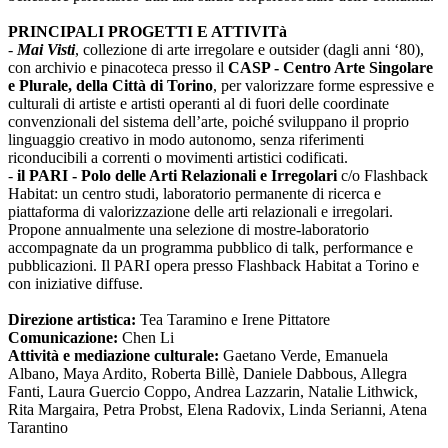
PRINCIPALI PROGETTI E ATTIVITà
-
Mai Visti
, collezione di arte irregolare e outsider (dagli anni ‘80),
con archivio e pinacoteca presso il
CASP - Centro Arte Singolare
e Plurale, della Città di Torino
, per valorizzare forme espressive e
culturali di artiste e artisti operanti al di fuori delle coordinate
convenzionali del sistema dell’arte, poiché sviluppano il proprio
linguaggio creativo in modo autonomo, senza riferimenti
riconducibili a correnti o movimenti artistici codificati.
-
il PARI - Polo delle Arti Relazionali e Irregolari
c/o Flashback
Habitat: un centro studi, laboratorio permanente di ricerca e
piattaforma di valorizzazione delle arti relazionali e irregolari.
Propone annualmente una selezione di mostre-laboratorio
accompagnate da un programma pubblico di talk, performance e
pubblicazioni. Il PARI opera presso Flashback Habitat a Torino e
con iniziative diffuse.
Direzione artistica:
Tea Taramino e Irene Pittatore
Comunicazione:
Chen Li
Attività e mediazione culturale:
Gaetano Verde, Emanuela
Albano, Maya Ardito, Roberta Billè, Daniele Dabbous, Allegra
Fanti, Laura Guercio Coppo, Andrea Lazzarin, Natalie Lithwick,
Rita Margaira, Petra Probst, Elena Radovix, Linda Serianni, Atena
Tarantino