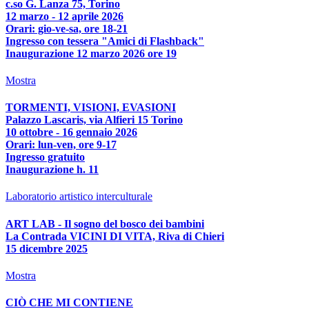
c.so G. Lanza 75, Torino
12 marzo - 12 aprile 2026
Orari: gio-ve-sa, ore 18-21
Ingresso con tessera "Amici di Flashback"
Inaugurazione 12 marzo 2026 ore 19
Mostra
TORMENTI, VISIONI, EVASIONI
Palazzo Lascaris, via Alfieri 15 Torino
10 ottobre - 16 gennaio 2026
Orari: lun-ven, ore 9-17
Ingresso gratuito
Inaugurazione h. 11
Laboratorio artistico interculturale
ART LAB - Il sogno del bosco dei bambini
La Contrada VICINI DI VITA, Riva di Chieri
15 dicembre 2025
Mostra
CIÒ CHE MI CONTIENE