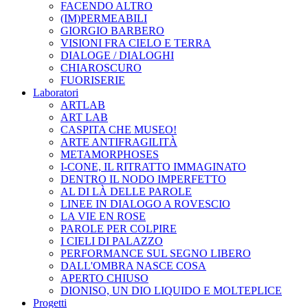
FACENDO ALTRO
(IM)PERMEABILI
GIORGIO BARBERO
VISIONI FRA CIELO E TERRA
DIALOGE / DIALOGHI
CHIAROSCURO
FUORISERIE
Laboratori
ARTLAB
ART LAB
CASPITA CHE MUSEO!
ARTE ANTIFRAGILITÀ
METAMORPHOSES
I-CONE, IL RITRATTO IMMAGINATO
DENTRO IL NODO IMPERFETTO
AL DI LÀ DELLE PAROLE
LINEE IN DIALOGO A ROVESCIO
LA VIE EN ROSE
PAROLE PER COLPIRE
I CIELI DI PALAZZO
PERFORMANCE SUL SEGNO LIBERO
DALL'OMBRA NASCE COSA
APERTO CHIUSO
DIONISO, UN DIO LIQUIDO E MOLTEPLICE
Progetti