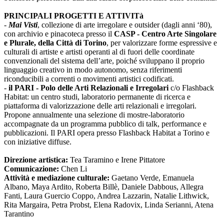
PRINCIPALI PROGETTI E ATTIVITà
-
Mai Visti
, collezione di arte irregolare e outsider (dagli anni ‘80),
con archivio e pinacoteca presso il
CASP - Centro Arte Singolare
e Plurale, della Città di Torino
, per valorizzare forme espressive e
culturali di artiste e artisti operanti al di fuori delle coordinate
convenzionali del sistema dell’arte, poiché sviluppano il proprio
linguaggio creativo in modo autonomo, senza riferimenti
riconducibili a correnti o movimenti artistici codificati.
-
il PARI - Polo delle Arti Relazionali e Irregolari
c/o Flashback
Habitat: un centro studi, laboratorio permanente di ricerca e
piattaforma di valorizzazione delle arti relazionali e irregolari.
Propone annualmente una selezione di mostre-laboratorio
accompagnate da un programma pubblico di talk, performance e
pubblicazioni. Il PARI opera presso Flashback Habitat a Torino e
con iniziative diffuse.
Direzione artistica:
Tea Taramino e Irene Pittatore
Comunicazione:
Chen Li
Attività e mediazione culturale:
Gaetano Verde, Emanuela
Albano, Maya Ardito, Roberta Billè, Daniele Dabbous, Allegra
Fanti, Laura Guercio Coppo, Andrea Lazzarin, Natalie Lithwick,
Rita Margaira, Petra Probst, Elena Radovix, Linda Serianni, Atena
Tarantino