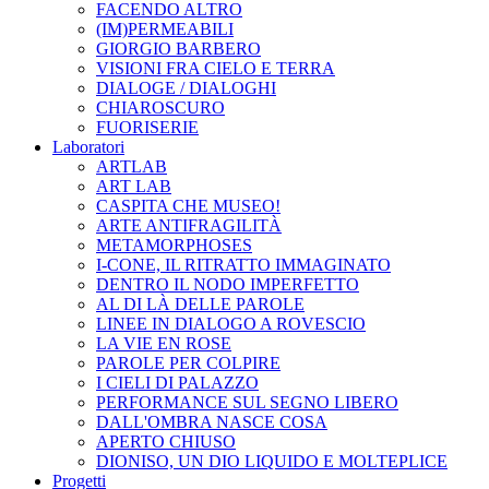
FACENDO ALTRO
(IM)PERMEABILI
GIORGIO BARBERO
VISIONI FRA CIELO E TERRA
DIALOGE / DIALOGHI
CHIAROSCURO
FUORISERIE
Laboratori
ARTLAB
ART LAB
CASPITA CHE MUSEO!
ARTE ANTIFRAGILITÀ
METAMORPHOSES
I-CONE, IL RITRATTO IMMAGINATO
DENTRO IL NODO IMPERFETTO
AL DI LÀ DELLE PAROLE
LINEE IN DIALOGO A ROVESCIO
LA VIE EN ROSE
PAROLE PER COLPIRE
I CIELI DI PALAZZO
PERFORMANCE SUL SEGNO LIBERO
DALL'OMBRA NASCE COSA
APERTO CHIUSO
DIONISO, UN DIO LIQUIDO E MOLTEPLICE
Progetti