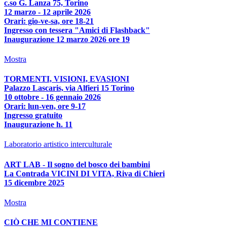
c.so G. Lanza 75, Torino
12 marzo - 12 aprile 2026
Orari: gio-ve-sa, ore 18-21
Ingresso con tessera "Amici di Flashback"
Inaugurazione 12 marzo 2026 ore 19
Mostra
TORMENTI, VISIONI, EVASIONI
Palazzo Lascaris, via Alfieri 15 Torino
10 ottobre - 16 gennaio 2026
Orari: lun-ven, ore 9-17
Ingresso gratuito
Inaugurazione h. 11
Laboratorio artistico interculturale
ART LAB - Il sogno del bosco dei bambini
La Contrada VICINI DI VITA, Riva di Chieri
15 dicembre 2025
Mostra
CIÒ CHE MI CONTIENE