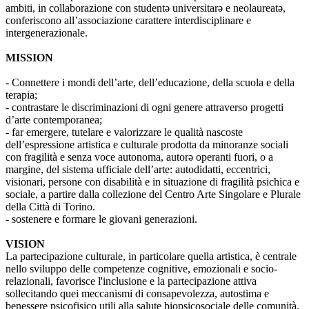
ambiti, in collaborazione con studentə universitarə e neolaureatə,
conferiscono all’associazione carattere interdisciplinare e
intergenerazionale.
MISSION
- Connettere i mondi dell’arte, dell’educazione, della scuola e della
terapia;
- contrastare le discriminazioni di ogni genere attraverso progetti
d’arte contemporanea;
- far emergere, tutelare e valorizzare le qualità nascoste
dell’espressione artistica e culturale prodotta da minoranze sociali
con fragilità e senza voce autonoma, autorə operanti fuori, o a
margine, del sistema ufficiale dell’arte: autodidatti, eccentrici,
visionari, persone con disabilità e in situazione di fragilità psichica e
sociale, a partire dalla collezione del Centro Arte Singolare e Plurale
della Città di Torino.
- sostenere e formare le giovani generazioni.
VISION
La partecipazione culturale, in particolare quella artistica, è centrale
nello sviluppo delle competenze cognitive, emozionali e socio-
relazionali, favorisce l'inclusione e la partecipazione attiva
sollecitando quei meccanismi di consapevolezza, autostima e
benessere psicofisico utili alla salute biopsicosociale delle comunità.