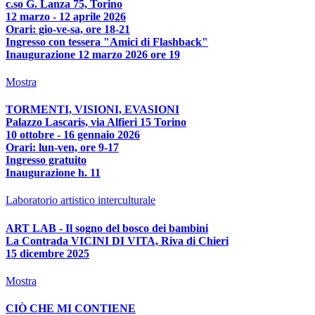
c.so G. Lanza 75, Torino
12 marzo - 12 aprile 2026
Orari: gio-ve-sa, ore 18-21
Ingresso con tessera "Amici di Flashback"
Inaugurazione 12 marzo 2026 ore 19
Mostra
TORMENTI, VISIONI, EVASIONI
Palazzo Lascaris, via Alfieri 15 Torino
10 ottobre - 16 gennaio 2026
Orari: lun-ven, ore 9-17
Ingresso gratuito
Inaugurazione h. 11
Laboratorio artistico interculturale
ART LAB - Il sogno del bosco dei bambini
La Contrada VICINI DI VITA, Riva di Chieri
15 dicembre 2025
Mostra
CIÒ CHE MI CONTIENE