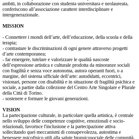
ambiti, in collaborazione con studentə universitarə e neolaureatə,
conferiscono all’associazione carattere interdisciplinare e
intergenerazionale.
MISSION
- Connettere i mondi dell’arte, dell’educazione, della scuola e della
terapia;
- contrastare le discriminazioni di ogni genere attraverso progetti
d’arte contemporanea;
- far emergere, tutelare e valorizzare le qualità nascoste
dell’espressione artistica e culturale prodotta da minoranze sociali
con fragilità e senza voce autonoma, autorə operanti fuori, o a
margine, del sistema ufficiale dell’arte: autodidatti, eccentrici,
visionari, persone con disabilità e in situazione di fragilità psichica e
sociale, a partire dalla collezione del Centro Arte Singolare e Plurale
della Città di Torino.
- sostenere e formare le giovani generazioni.
VISION
La partecipazione culturale, in particolare quella artistica, è centrale
nello sviluppo delle competenze cognitive, emozionali e socio-
relazionali, favorisce l'inclusione e la partecipazione attiva
sollecitando quei meccanismi di consapevolezza, autostima e
benessere psicofisico utili alla salute biopsicosociale delle comunità.