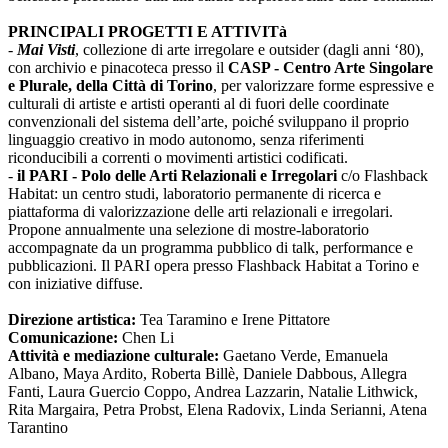
PRINCIPALI PROGETTI E ATTIVITà
-
Mai Visti
, collezione di arte irregolare e outsider (dagli anni ‘80),
con archivio e pinacoteca presso il
CASP - Centro Arte Singolare
e Plurale, della Città di Torino
, per valorizzare forme espressive e
culturali di artiste e artisti operanti al di fuori delle coordinate
convenzionali del sistema dell’arte, poiché sviluppano il proprio
linguaggio creativo in modo autonomo, senza riferimenti
riconducibili a correnti o movimenti artistici codificati.
-
il PARI - Polo delle Arti Relazionali e Irregolari
c/o Flashback
Habitat: un centro studi, laboratorio permanente di ricerca e
piattaforma di valorizzazione delle arti relazionali e irregolari.
Propone annualmente una selezione di mostre-laboratorio
accompagnate da un programma pubblico di talk, performance e
pubblicazioni. Il PARI opera presso Flashback Habitat a Torino e
con iniziative diffuse.
Direzione artistica:
Tea Taramino e Irene Pittatore
Comunicazione:
Chen Li
Attività e mediazione culturale:
Gaetano Verde, Emanuela
Albano, Maya Ardito, Roberta Billè, Daniele Dabbous, Allegra
Fanti, Laura Guercio Coppo, Andrea Lazzarin, Natalie Lithwick,
Rita Margaira, Petra Probst, Elena Radovix, Linda Serianni, Atena
Tarantino