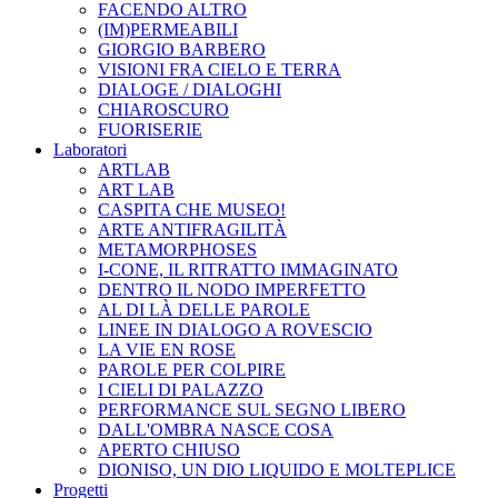
FACENDO ALTRO
(IM)PERMEABILI
GIORGIO BARBERO
VISIONI FRA CIELO E TERRA
DIALOGE / DIALOGHI
CHIAROSCURO
FUORISERIE
Laboratori
ARTLAB
ART LAB
CASPITA CHE MUSEO!
ARTE ANTIFRAGILITÀ
METAMORPHOSES
I-CONE, IL RITRATTO IMMAGINATO
DENTRO IL NODO IMPERFETTO
AL DI LÀ DELLE PAROLE
LINEE IN DIALOGO A ROVESCIO
LA VIE EN ROSE
PAROLE PER COLPIRE
I CIELI DI PALAZZO
PERFORMANCE SUL SEGNO LIBERO
DALL'OMBRA NASCE COSA
APERTO CHIUSO
DIONISO, UN DIO LIQUIDO E MOLTEPLICE
Progetti