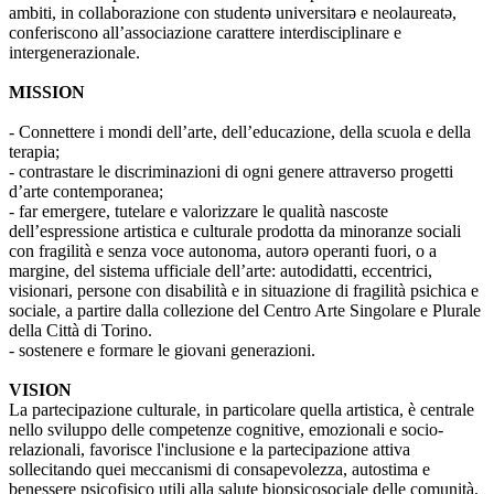
ambiti, in collaborazione con studentə universitarə e neolaureatə,
conferiscono all’associazione carattere interdisciplinare e
intergenerazionale.
MISSION
- Connettere i mondi dell’arte, dell’educazione, della scuola e della
terapia;
- contrastare le discriminazioni di ogni genere attraverso progetti
d’arte contemporanea;
- far emergere, tutelare e valorizzare le qualità nascoste
dell’espressione artistica e culturale prodotta da minoranze sociali
con fragilità e senza voce autonoma, autorə operanti fuori, o a
margine, del sistema ufficiale dell’arte: autodidatti, eccentrici,
visionari, persone con disabilità e in situazione di fragilità psichica e
sociale, a partire dalla collezione del Centro Arte Singolare e Plurale
della Città di Torino.
- sostenere e formare le giovani generazioni.
VISION
La partecipazione culturale, in particolare quella artistica, è centrale
nello sviluppo delle competenze cognitive, emozionali e socio-
relazionali, favorisce l'inclusione e la partecipazione attiva
sollecitando quei meccanismi di consapevolezza, autostima e
benessere psicofisico utili alla salute biopsicosociale delle comunità.