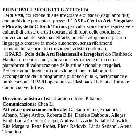
PRINCIPALI PROGETTI E ATTIVITà
-
Mai Visti
, collezione di arte irregolare e outsider (dagli anni ‘80),
con archivio e pinacoteca presso il
CASP - Centro Arte Singolare
e Plurale, della Città di Torino
, per valorizzare forme espressive e
culturali di artiste e artisti operanti al di fuori delle coordinate
convenzionali del sistema dell’arte, poiché sviluppano il proprio
linguaggio creativo in modo autonomo, senza riferimenti
riconducibili a correnti o movimenti artistici codificati.
-
il PARI - Polo delle Arti Relazionali e Irregolari
c/o Flashback
Habitat: un centro studi, laboratorio permanente di ricerca e
piattaforma di valorizzazione delle arti relazionali e irregolari.
Propone annualmente una selezione di mostre-laboratorio
accompagnate da un programma pubblico di talk, performance e
pubblicazioni. Il PARI opera presso Flashback Habitat a Torino e
con iniziative diffuse.
Direzione artistica:
Tea Taramino e Irene Pittatore
Comunicazione:
Chen Li
Attività e mediazione culturale:
Gaetano Verde, Emanuela
Albano, Maya Ardito, Roberta Billè, Daniele Dabbous, Allegra
Fanti, Laura Guercio Coppo, Andrea Lazzarin, Natalie Lithwick,
Rita Margaira, Petra Probst, Elena Radovix, Linda Serianni, Atena
Tarantino