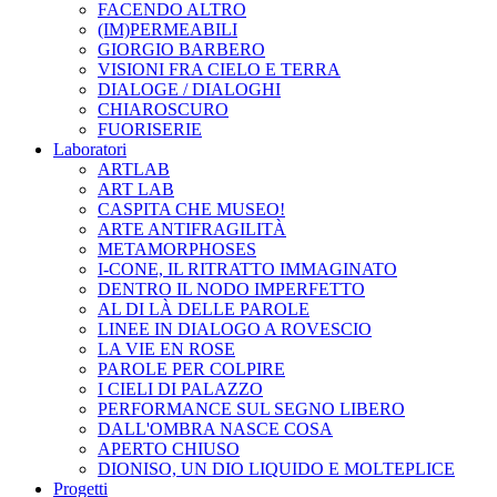
FACENDO ALTRO
(IM)PERMEABILI
GIORGIO BARBERO
VISIONI FRA CIELO E TERRA
DIALOGE / DIALOGHI
CHIAROSCURO
FUORISERIE
Laboratori
ARTLAB
ART LAB
CASPITA CHE MUSEO!
ARTE ANTIFRAGILITÀ
METAMORPHOSES
I-CONE, IL RITRATTO IMMAGINATO
DENTRO IL NODO IMPERFETTO
AL DI LÀ DELLE PAROLE
LINEE IN DIALOGO A ROVESCIO
LA VIE EN ROSE
PAROLE PER COLPIRE
I CIELI DI PALAZZO
PERFORMANCE SUL SEGNO LIBERO
DALL'OMBRA NASCE COSA
APERTO CHIUSO
DIONISO, UN DIO LIQUIDO E MOLTEPLICE
Progetti