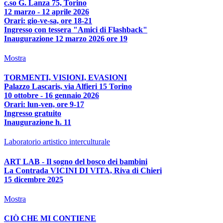
c.so G. Lanza 75, Torino
12 marzo - 12 aprile 2026
Orari: gio-ve-sa, ore 18-21
Ingresso con tessera "Amici di Flashback"
Inaugurazione 12 marzo 2026 ore 19
Mostra
TORMENTI, VISIONI, EVASIONI
Palazzo Lascaris, via Alfieri 15 Torino
10 ottobre - 16 gennaio 2026
Orari: lun-ven, ore 9-17
Ingresso gratuito
Inaugurazione h. 11
Laboratorio artistico interculturale
ART LAB - Il sogno del bosco dei bambini
La Contrada VICINI DI VITA, Riva di Chieri
15 dicembre 2025
Mostra
CIÒ CHE MI CONTIENE