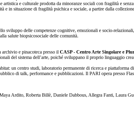
one artistica e culturale prodotta da minoranze sociali con fragilità e se
lità e in situazione di fragilità psichica e sociale, a partire dalla collezi
nello sviluppo delle competenze cognitive, emozionali e socio-relazionali,
alla salute biopsicosociale delle comunità.
on archivio e pinacoteca presso il
CASP - Centro Arte Singolare e Plura
enzionali del sistema dell’arte, poiché sviluppano il proprio linguaggio c
tat: un centro studi, laboratorio permanente di ricerca e piattaforma di
blico di talk, performance e pubblicazioni. Il PARI opera presso Flash
ya Ardito, Roberta Billè, Daniele Dabbous, Allegra Fanti, Laura Gue