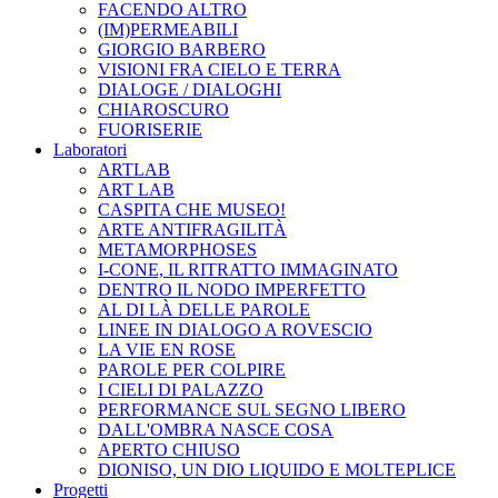
FACENDO ALTRO
(IM)PERMEABILI
GIORGIO BARBERO
VISIONI FRA CIELO E TERRA
DIALOGE / DIALOGHI
CHIAROSCURO
FUORISERIE
Laboratori
ARTLAB
ART LAB
CASPITA CHE MUSEO!
ARTE ANTIFRAGILITÀ
METAMORPHOSES
I-CONE, IL RITRATTO IMMAGINATO
DENTRO IL NODO IMPERFETTO
AL DI LÀ DELLE PAROLE
LINEE IN DIALOGO A ROVESCIO
LA VIE EN ROSE
PAROLE PER COLPIRE
I CIELI DI PALAZZO
PERFORMANCE SUL SEGNO LIBERO
DALL'OMBRA NASCE COSA
APERTO CHIUSO
DIONISO, UN DIO LIQUIDO E MOLTEPLICE
Progetti