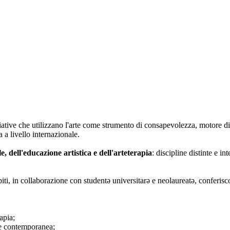
iative che utilizzano l'arte come strumento di consapevolezza, motore di
 a livello internazionale.
le, dell'educazione artistica e dell'arteterapia
: discipline distinte e i
biti, in collaborazione con studentə universitarə e neolaureatə, conferisc
apia;
rte contemporanea;