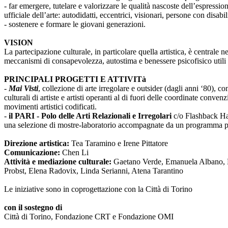
- far emergere, tutelare e valorizzare le qualità nascoste dell’espressi
ufficiale dell’arte: autodidatti, eccentrici, visionari, persone con disabi
- sostenere e formare le giovani generazioni.
VISION
La partecipazione culturale, in particolare quella artistica, è centrale 
meccanismi di consapevolezza, autostima e benessere psicofisico utili 
PRINCIPALI PROGETTI E ATTIVITà
-
Mai Visti
, collezione di arte irregolare e outsider (dagli anni ‘80), c
culturali di artiste e artisti operanti al di fuori delle coordinate conv
movimenti artistici codificati.
-
il PARI - Polo delle Arti Relazionali e Irregolari
c/o Flashback Habi
una selezione di mostre-laboratorio accompagnate da un programma pub
Direzione artistica:
Tea Taramino e Irene Pittatore
Comunicazione:
Chen Li
Attività e mediazione culturale:
Gaetano Verde, Emanuela Albano, Ma
Probst, Elena Radovix, Linda Serianni, Atena Tarantino
Le iniziative sono in coprogettazione con la Città di Torino
con il sostegno di
Città di Torino, Fondazione CRT e Fondazione OMI