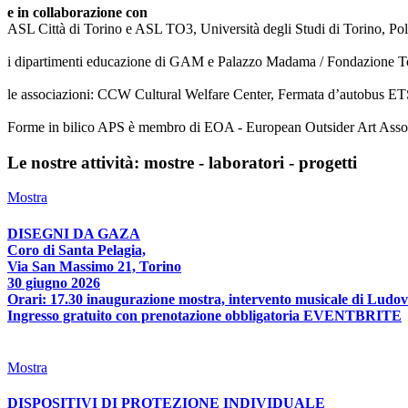
e in collaborazione con
ASL Città di Torino e ASL TO3, Università degli Studi di Torino, Poli
i dipartimenti educazione di GAM e Palazzo Madama / Fondazione T
le associazioni: CCW Cultural Welfare Center, Fermata d’autobus ETS
Forme in bilico APS è membro di EOA - European Outsider Art Associat
Le nostre attività: mostre - laboratori - progetti
Mostra
DISEGNI DA GAZA
Coro di Santa Pelagia,
Via San Massimo 21, Torino
30 giugno 2026
Orari: 17.30 inaugurazione mostra, intervento musicale di Ludov
Ingresso gratuito con prenotazione obbligatoria EVENTBRITE
Mostra
DISPOSITIVI DI PROTEZIONE INDIVIDUALE