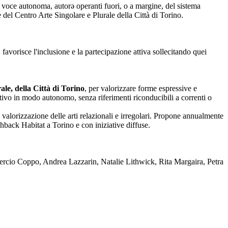
nza voce autonoma, autorə operanti fuori, o a margine, del sistema
one del Centro Arte Singolare e Plurale della Città di Torino.
 favorisce l'inclusione e la partecipazione attiva sollecitando quei
le, della Città di Torino
, per valorizzare forme espressive e
reativo in modo autonomo, senza riferimenti riconducibili a correnti o
 valorizzazione delle arti relazionali e irregolari. Propone annualmente
back Habitat a Torino e con iniziative diffuse.
rcio Coppo, Andrea Lazzarin, Natalie Lithwick, Rita Margaira, Petra