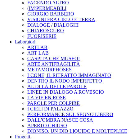
FACENDO ALTRO
(IM)PERMEABILI
GIORGIO BARBERO
VISIONI FRA CIELO E TERRA
DIALOGE / DIALOGHI
CHIAROSCURO
FUORISERIE
Laboratori
ARTLAB
ART LAB
CASPITA CHE MUSEO!
ARTE ANTIFRAGILITÀ
METAMORPHOSES
I-CONE, IL RITRATTO IMMAGINATO
DENTRO IL NODO IMPERFETTO
AL DI LÀ DELLE PAROLE
LINEE IN DIALOGO A ROVESCIO
LA VIE EN ROSE
PAROLE PER COLPIRE
I CIELI DI PALAZZO
PERFORMANCE SUL SEGNO LIBERO
DALL'OMBRA NASCE COSA
APERTO CHIUSO
DIONISO, UN DIO LIQUIDO E MOLTEPLICE
Progetti