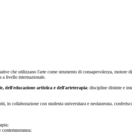
iative che utilizzano l'arte come strumento di consapevolezza, motore di
 a livello internazionale.
le, dell'educazione artistica e dell'arteterapia
: discipline distinte e i
biti, in collaborazione con studentə universitarə e neolaureatə, conferisc
apia;
rte contemporanea;