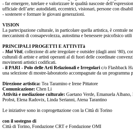
- far emergere, tutelare e valorizzare le qualità nascoste dell’espressi
ufficiale dell’arte: autodidatti, eccentrici, visionari, persone con disabi
- sostenere e formare le giovani generazioni.
VISION
La partecipazione culturale, in particolare quella artistica, è centrale 
meccanismi di consapevolezza, autostima e benessere psicofisico utili 
PRINCIPALI PROGETTI E ATTIVITà
-
Mai Visti
, collezione di arte irregolare e outsider (dagli anni ‘80), c
culturali di artiste e artisti operanti al di fuori delle coordinate conv
movimenti artistici codificati.
-
il PARI - Polo delle Arti Relazionali e Irregolari
c/o Flashback Habi
una selezione di mostre-laboratorio accompagnate da un programma pub
Direzione artistica:
Tea Taramino e Irene Pittatore
Comunicazione:
Chen Li
Attività e mediazione culturale:
Gaetano Verde, Emanuela Albano, Ma
Probst, Elena Radovix, Linda Serianni, Atena Tarantino
Le iniziative sono in coprogettazione con la Città di Torino
con il sostegno di
Città di Torino, Fondazione CRT e Fondazione OMI