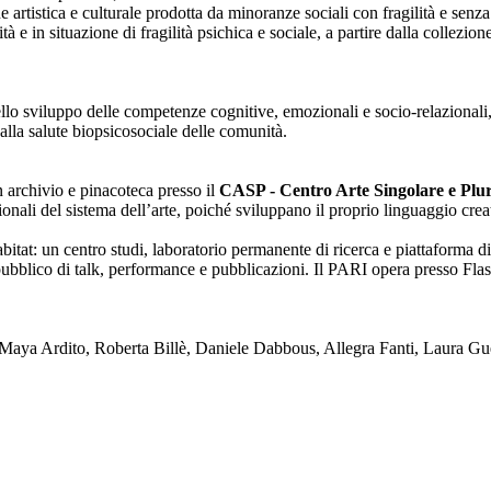
one artistica e culturale prodotta da minoranze sociali con fragilità e se
lità e in situazione di fragilità psichica e sociale, a partire dalla collezi
nello sviluppo delle competenze cognitive, emozionali e socio-relazionali,
alla salute biopsicosociale delle comunità.
on archivio e pinacoteca presso il
CASP - Centro Arte Singolare e Plura
enzionali del sistema dell’arte, poiché sviluppano il proprio linguaggio c
tat: un centro studi, laboratorio permanente di ricerca e piattaforma di
blico di talk, performance e pubblicazioni. Il PARI opera presso Flash
ya Ardito, Roberta Billè, Daniele Dabbous, Allegra Fanti, Laura Gue