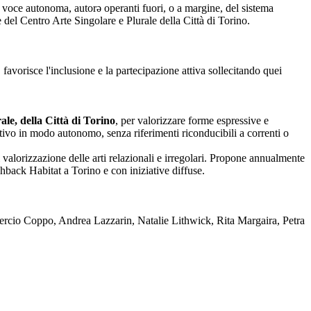
nza voce autonoma, autorə operanti fuori, o a margine, del sistema
one del Centro Arte Singolare e Plurale della Città di Torino.
 favorisce l'inclusione e la partecipazione attiva sollecitando quei
le, della Città di Torino
, per valorizzare forme espressive e
reativo in modo autonomo, senza riferimenti riconducibili a correnti o
 valorizzazione delle arti relazionali e irregolari. Propone annualmente
back Habitat a Torino e con iniziative diffuse.
rcio Coppo, Andrea Lazzarin, Natalie Lithwick, Rita Margaira, Petra