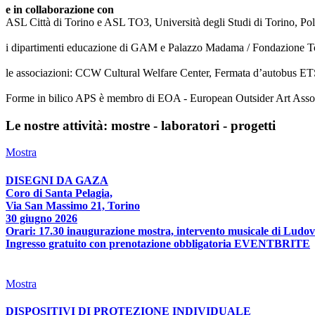
e in collaborazione con
ASL Città di Torino e ASL TO3, Università degli Studi di Torino, Poli
i dipartimenti educazione di GAM e Palazzo Madama / Fondazione T
le associazioni: CCW Cultural Welfare Center, Fermata d’autobus ETS
Forme in bilico APS è membro di EOA - European Outsider Art Associat
Le nostre attività: mostre - laboratori - progetti
Mostra
DISEGNI DA GAZA
Coro di Santa Pelagia,
Via San Massimo 21, Torino
30 giugno 2026
Orari: 17.30 inaugurazione mostra, intervento musicale di Ludov
Ingresso gratuito con prenotazione obbligatoria EVENTBRITE
Mostra
DISPOSITIVI DI PROTEZIONE INDIVIDUALE