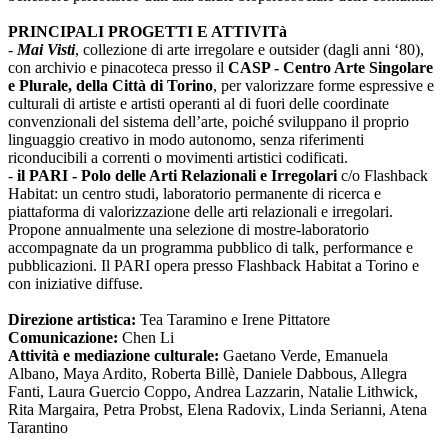
PRINCIPALI PROGETTI E ATTIVITà
-
Mai Visti
, collezione di arte irregolare e outsider (dagli anni ‘80),
con archivio e pinacoteca presso il
CASP - Centro Arte Singolare
e Plurale, della Città di Torino
, per valorizzare forme espressive e
culturali di artiste e artisti operanti al di fuori delle coordinate
convenzionali del sistema dell’arte, poiché sviluppano il proprio
linguaggio creativo in modo autonomo, senza riferimenti
riconducibili a correnti o movimenti artistici codificati.
-
il PARI - Polo delle Arti Relazionali e Irregolari
c/o Flashback
Habitat: un centro studi, laboratorio permanente di ricerca e
piattaforma di valorizzazione delle arti relazionali e irregolari.
Propone annualmente una selezione di mostre-laboratorio
accompagnate da un programma pubblico di talk, performance e
pubblicazioni. Il PARI opera presso Flashback Habitat a Torino e
con iniziative diffuse.
Direzione artistica:
Tea Taramino e Irene Pittatore
Comunicazione:
Chen Li
Attività e mediazione culturale:
Gaetano Verde, Emanuela
Albano, Maya Ardito, Roberta Billè, Daniele Dabbous, Allegra
Fanti, Laura Guercio Coppo, Andrea Lazzarin, Natalie Lithwick,
Rita Margaira, Petra Probst, Elena Radovix, Linda Serianni, Atena
Tarantino