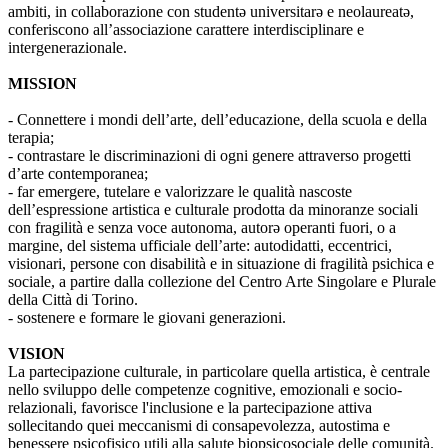
ambiti, in collaborazione con studentə universitarə e neolaureatə,
conferiscono all’associazione carattere interdisciplinare e
intergenerazionale.
MISSION
- Connettere i mondi dell’arte, dell’educazione, della scuola e della
terapia;
- contrastare le discriminazioni di ogni genere attraverso progetti
d’arte contemporanea;
- far emergere, tutelare e valorizzare le qualità nascoste
dell’espressione artistica e culturale prodotta da minoranze sociali
con fragilità e senza voce autonoma, autorə operanti fuori, o a
margine, del sistema ufficiale dell’arte: autodidatti, eccentrici,
visionari, persone con disabilità e in situazione di fragilità psichica e
sociale, a partire dalla collezione del Centro Arte Singolare e Plurale
della Città di Torino.
- sostenere e formare le giovani generazioni.
VISION
La partecipazione culturale, in particolare quella artistica, è centrale
nello sviluppo delle competenze cognitive, emozionali e socio-
relazionali, favorisce l'inclusione e la partecipazione attiva
sollecitando quei meccanismi di consapevolezza, autostima e
benessere psicofisico utili alla salute biopsicosociale delle comunità.