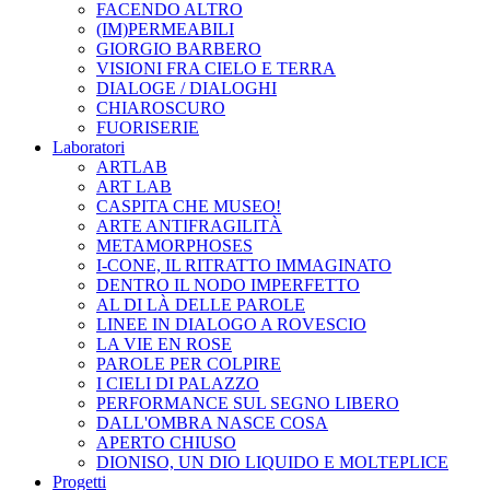
FACENDO ALTRO
(IM)PERMEABILI
GIORGIO BARBERO
VISIONI FRA CIELO E TERRA
DIALOGE / DIALOGHI
CHIAROSCURO
FUORISERIE
Laboratori
ARTLAB
ART LAB
CASPITA CHE MUSEO!
ARTE ANTIFRAGILITÀ
METAMORPHOSES
I-CONE, IL RITRATTO IMMAGINATO
DENTRO IL NODO IMPERFETTO
AL DI LÀ DELLE PAROLE
LINEE IN DIALOGO A ROVESCIO
LA VIE EN ROSE
PAROLE PER COLPIRE
I CIELI DI PALAZZO
PERFORMANCE SUL SEGNO LIBERO
DALL'OMBRA NASCE COSA
APERTO CHIUSO
DIONISO, UN DIO LIQUIDO E MOLTEPLICE
Progetti