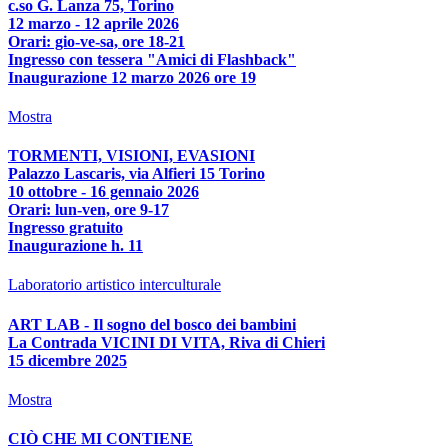
c.so G. Lanza 75, Torino
12 marzo - 12 aprile 2026
Orari: gio-ve-sa, ore 18-21
Ingresso con tessera "Amici di Flashback"
Inaugurazione 12 marzo 2026 ore 19
Mostra
TORMENTI, VISIONI, EVASIONI
Palazzo Lascaris, via Alfieri 15 Torino
10 ottobre - 16 gennaio 2026
Orari: lun-ven, ore 9-17
Ingresso gratuito
Inaugurazione h. 11
Laboratorio artistico interculturale
ART LAB - Il sogno del bosco dei bambini
La Contrada VICINI DI VITA, Riva di Chieri
15 dicembre 2025
Mostra
CIÒ CHE MI CONTIENE