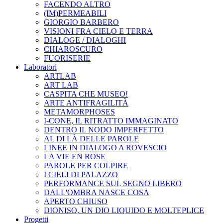
FACENDO ALTRO
(IM)PERMEABILI
GIORGIO BARBERO
VISIONI FRA CIELO E TERRA
DIALOGE / DIALOGHI
CHIAROSCURO
FUORISERIE
Laboratori
ARTLAB
ART LAB
CASPITA CHE MUSEO!
ARTE ANTIFRAGILITÀ
METAMORPHOSES
I-CONE, IL RITRATTO IMMAGINATO
DENTRO IL NODO IMPERFETTO
AL DI LÀ DELLE PAROLE
LINEE IN DIALOGO A ROVESCIO
LA VIE EN ROSE
PAROLE PER COLPIRE
I CIELI DI PALAZZO
PERFORMANCE SUL SEGNO LIBERO
DALL'OMBRA NASCE COSA
APERTO CHIUSO
DIONISO, UN DIO LIQUIDO E MOLTEPLICE
Progetti