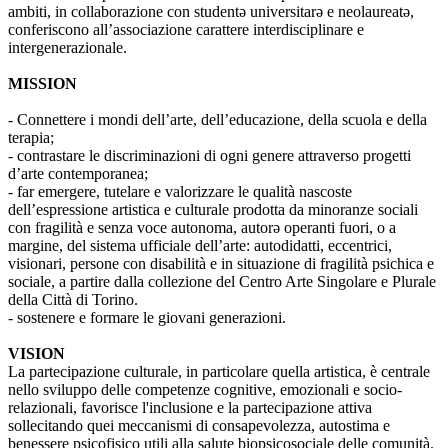
ambiti, in collaborazione con studentə universitarə e neolaureatə,
conferiscono all’associazione carattere interdisciplinare e
intergenerazionale.
MISSION
- Connettere i mondi dell’arte, dell’educazione, della scuola e della
terapia;
- contrastare le discriminazioni di ogni genere attraverso progetti
d’arte contemporanea;
- far emergere, tutelare e valorizzare le qualità nascoste
dell’espressione artistica e culturale prodotta da minoranze sociali
con fragilità e senza voce autonoma, autorə operanti fuori, o a
margine, del sistema ufficiale dell’arte: autodidatti, eccentrici,
visionari, persone con disabilità e in situazione di fragilità psichica e
sociale, a partire dalla collezione del Centro Arte Singolare e Plurale
della Città di Torino.
- sostenere e formare le giovani generazioni.
VISION
La partecipazione culturale, in particolare quella artistica, è centrale
nello sviluppo delle competenze cognitive, emozionali e socio-
relazionali, favorisce l'inclusione e la partecipazione attiva
sollecitando quei meccanismi di consapevolezza, autostima e
benessere psicofisico utili alla salute biopsicosociale delle comunità.