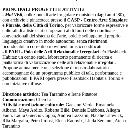
PRINCIPALI PROGETTI E ATTIVITà
-
Mai Visti
, collezione di arte irregolare e outsider (dagli anni ‘80),
con archivio e pinacoteca presso il
CASP - Centro Arte Singolare
e Plurale, della Città di Torino
, per valorizzare forme espressive e
culturali di artiste e artisti operanti al di fuori delle coordinate
convenzionali del sistema dell’arte, poiché sviluppano il proprio
linguaggio creativo in modo autonomo, senza riferimenti
riconducibili a correnti o movimenti artistici codificati.
-
il PARI - Polo delle Arti Relazionali e Irregolari
c/o Flashback
Habitat: un centro studi, laboratorio permanente di ricerca e
piattaforma di valorizzazione delle arti relazionali e irregolari.
Propone annualmente una selezione di mostre-laboratorio
accompagnate da un programma pubblico di talk, performance e
pubblicazioni. Il PARI opera presso Flashback Habitat a Torino e
con iniziative diffuse.
Direzione artistica:
Tea Taramino e Irene Pittatore
Comunicazione:
Chen Li
Attività e mediazione culturale:
Gaetano Verde, Emanuela
Albano, Maya Ardito, Roberta Billè, Daniele Dabbous, Allegra
Fanti, Laura Guercio Coppo, Andrea Lazzarin, Natalie Lithwick,
Rita Margaira, Petra Probst, Elena Radovix, Linda Serianni, Atena
Tarantino