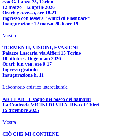
c.so G. Lanza 75, Torino
12 marzo - 12 aprile 2026
Orari: gio-ve-sa, ore 18-21
Ingresso con tessera "Amici di Flashback"
Inaugurazione 12 marzo 2026 ore 19
Mostra
TORMENTI, VISIONI, EVASIONI
Palazzo Lascaris, via Alfieri 15 Torino
10 ottobre - 16 gennaio 2026
Orari: lun-ven, ore 9-17
Ingresso gratuito
Inaugurazione h. 11
Laboratorio artistico interculturale
ART LAB - Il sogno del bosco dei bambini
La Contrada VICINI DI VITA, Riva di Chieri
15 dicembre 2025
Mostra
CIÒ CHE MI CONTIENE