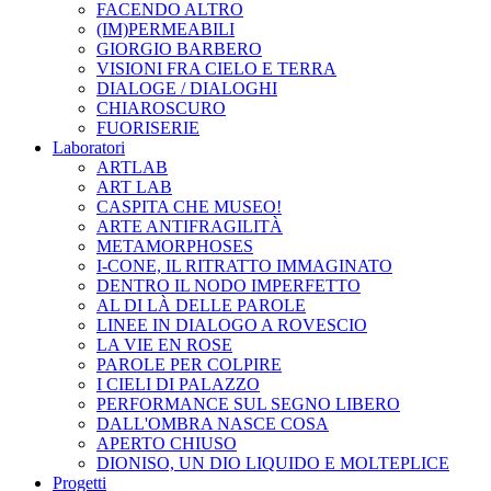
FACENDO ALTRO
(IM)PERMEABILI
GIORGIO BARBERO
VISIONI FRA CIELO E TERRA
DIALOGE / DIALOGHI
CHIAROSCURO
FUORISERIE
Laboratori
ARTLAB
ART LAB
CASPITA CHE MUSEO!
ARTE ANTIFRAGILITÀ
METAMORPHOSES
I-CONE, IL RITRATTO IMMAGINATO
DENTRO IL NODO IMPERFETTO
AL DI LÀ DELLE PAROLE
LINEE IN DIALOGO A ROVESCIO
LA VIE EN ROSE
PAROLE PER COLPIRE
I CIELI DI PALAZZO
PERFORMANCE SUL SEGNO LIBERO
DALL'OMBRA NASCE COSA
APERTO CHIUSO
DIONISO, UN DIO LIQUIDO E MOLTEPLICE
Progetti