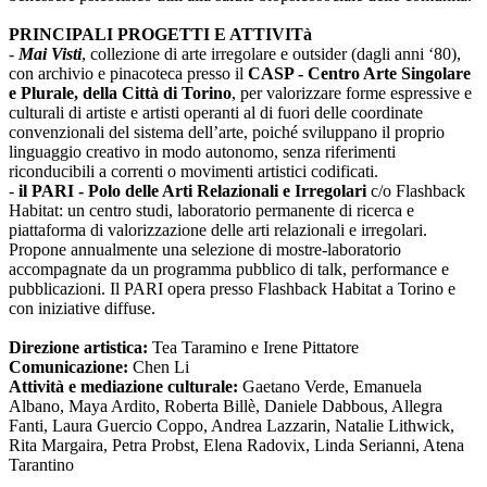
PRINCIPALI PROGETTI E ATTIVITà
-
Mai Visti
, collezione di arte irregolare e outsider (dagli anni ‘80),
con archivio e pinacoteca presso il
CASP - Centro Arte Singolare
e Plurale, della Città di Torino
, per valorizzare forme espressive e
culturali di artiste e artisti operanti al di fuori delle coordinate
convenzionali del sistema dell’arte, poiché sviluppano il proprio
linguaggio creativo in modo autonomo, senza riferimenti
riconducibili a correnti o movimenti artistici codificati.
-
il PARI - Polo delle Arti Relazionali e Irregolari
c/o Flashback
Habitat: un centro studi, laboratorio permanente di ricerca e
piattaforma di valorizzazione delle arti relazionali e irregolari.
Propone annualmente una selezione di mostre-laboratorio
accompagnate da un programma pubblico di talk, performance e
pubblicazioni. Il PARI opera presso Flashback Habitat a Torino e
con iniziative diffuse.
Direzione artistica:
Tea Taramino e Irene Pittatore
Comunicazione:
Chen Li
Attività e mediazione culturale:
Gaetano Verde, Emanuela
Albano, Maya Ardito, Roberta Billè, Daniele Dabbous, Allegra
Fanti, Laura Guercio Coppo, Andrea Lazzarin, Natalie Lithwick,
Rita Margaira, Petra Probst, Elena Radovix, Linda Serianni, Atena
Tarantino