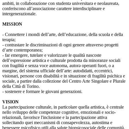
ambiti, in collaborazione con studentə universitarə e neolaureatə,
conferiscono all’associazione carattere interdisciplinare e
intergenerazionale.
MISSION
- Connettere i mondi dell’arte, dell’educazione, della scuola e della
terapia;
- contrastare le discriminazioni di ogni genere attraverso progetti
d’arte contemporanea;
- far emergere, tutelare e valorizzare le qualità nascoste
dell’espressione artistica e culturale prodotta da minoranze sociali
con fragilità e senza voce autonoma, autorə operanti fuori, o a
margine, del sistema ufficiale dell’arte: autodidatti, eccentrici,
visionari, persone con disabilità e in situazione di fragilità psichica e
sociale, a partire dalla collezione del Centro Arte Singolare e Plurale
della Città di Torino.
- sostenere e formare le giovani generazioni.
VISION
La partecipazione culturale, in particolare quella artistica, è centrale
nello sviluppo delle competenze cognitive, emozionali e socio-
relazionali, favorisce l'inclusione e la partecipazione attiva
sollecitando quei meccanismi di consapevolezza, autostima e
benessere psicofisico utili alla salute biopsicosociale delle comunità.