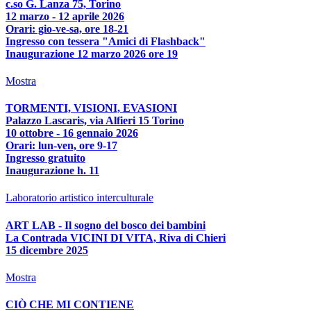
c.so G. Lanza 75, Torino
12 marzo - 12 aprile 2026
Orari: gio-ve-sa, ore 18-21
Ingresso con tessera "Amici di Flashback"
Inaugurazione 12 marzo 2026 ore 19
Mostra
TORMENTI, VISIONI, EVASIONI
Palazzo Lascaris, via Alfieri 15 Torino
10 ottobre - 16 gennaio 2026
Orari: lun-ven, ore 9-17
Ingresso gratuito
Inaugurazione h. 11
Laboratorio artistico interculturale
ART LAB - Il sogno del bosco dei bambini
La Contrada VICINI DI VITA, Riva di Chieri
15 dicembre 2025
Mostra
CIÒ CHE MI CONTIENE