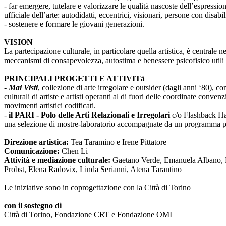
- far emergere, tutelare e valorizzare le qualità nascoste dell’espressi
ufficiale dell’arte: autodidatti, eccentrici, visionari, persone con disabi
- sostenere e formare le giovani generazioni.
VISION
La partecipazione culturale, in particolare quella artistica, è centrale 
meccanismi di consapevolezza, autostima e benessere psicofisico utili 
PRINCIPALI PROGETTI E ATTIVITà
-
Mai Visti
, collezione di arte irregolare e outsider (dagli anni ‘80), c
culturali di artiste e artisti operanti al di fuori delle coordinate conv
movimenti artistici codificati.
-
il PARI - Polo delle Arti Relazionali e Irregolari
c/o Flashback Habi
una selezione di mostre-laboratorio accompagnate da un programma pub
Direzione artistica:
Tea Taramino e Irene Pittatore
Comunicazione:
Chen Li
Attività e mediazione culturale:
Gaetano Verde, Emanuela Albano, Ma
Probst, Elena Radovix, Linda Serianni, Atena Tarantino
Le iniziative sono in coprogettazione con la Città di Torino
con il sostegno di
Città di Torino, Fondazione CRT e Fondazione OMI