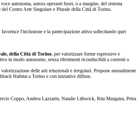
nza voce autonoma, autorə operanti fuori, o a margine, del sistema
one del Centro Arte Singolare e Plurale della Città di Torino.
 favorisce l'inclusione e la partecipazione attiva sollecitando quei
le, della Città di Torino
, per valorizzare forme espressive e
reativo in modo autonomo, senza riferimenti riconducibili a correnti o
 valorizzazione delle arti relazionali e irregolari. Propone annualmente
back Habitat a Torino e con iniziative diffuse.
rcio Coppo, Andrea Lazzarin, Natalie Lithwick, Rita Margaira, Petra