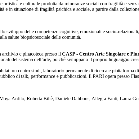
one artistica e culturale prodotta da minoranze sociali con fragilità e se
lità e in situazione di fragilità psichica e sociale, a partire dalla collezi
nello sviluppo delle competenze cognitive, emozionali e socio-relazionali,
alla salute biopsicosociale delle comunità.
on archivio e pinacoteca presso il
CASP - Centro Arte Singolare e Plura
enzionali del sistema dell’arte, poiché sviluppano il proprio linguaggio c
tat: un centro studi, laboratorio permanente di ricerca e piattaforma di
blico di talk, performance e pubblicazioni. Il PARI opera presso Flash
ya Ardito, Roberta Billè, Daniele Dabbous, Allegra Fanti, Laura Gue