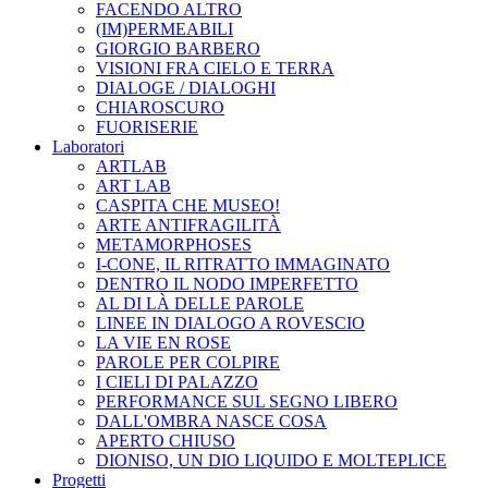
FACENDO ALTRO
(IM)PERMEABILI
GIORGIO BARBERO
VISIONI FRA CIELO E TERRA
DIALOGE / DIALOGHI
CHIAROSCURO
FUORISERIE
Laboratori
ARTLAB
ART LAB
CASPITA CHE MUSEO!
ARTE ANTIFRAGILITÀ
METAMORPHOSES
I-CONE, IL RITRATTO IMMAGINATO
DENTRO IL NODO IMPERFETTO
AL DI LÀ DELLE PAROLE
LINEE IN DIALOGO A ROVESCIO
LA VIE EN ROSE
PAROLE PER COLPIRE
I CIELI DI PALAZZO
PERFORMANCE SUL SEGNO LIBERO
DALL'OMBRA NASCE COSA
APERTO CHIUSO
DIONISO, UN DIO LIQUIDO E MOLTEPLICE
Progetti