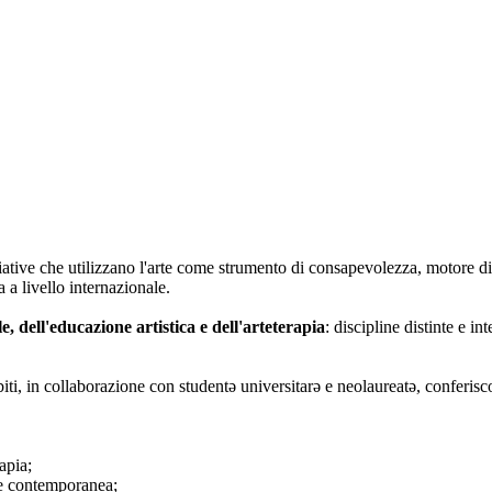
iative che utilizzano l'arte come strumento di consapevolezza, motore di
 a livello internazionale.
le, dell'educazione artistica e dell'arteterapia
: discipline distinte e i
biti, in collaborazione con studentə universitarə e neolaureatə, conferisc
apia;
rte contemporanea;