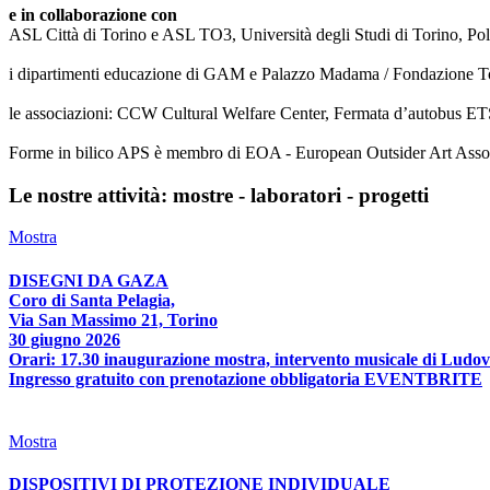
e in collaborazione con
ASL Città di Torino e ASL TO3, Università degli Studi di Torino, Poli
i dipartimenti educazione di GAM e Palazzo Madama / Fondazione T
le associazioni: CCW Cultural Welfare Center, Fermata d’autobus ETS
Forme in bilico APS è membro di EOA - European Outsider Art Associat
Le nostre attività: mostre - laboratori - progetti
Mostra
DISEGNI DA GAZA
Coro di Santa Pelagia,
Via San Massimo 21, Torino
30 giugno 2026
Orari: 17.30 inaugurazione mostra, intervento musicale di Ludov
Ingresso gratuito con prenotazione obbligatoria EVENTBRITE
Mostra
DISPOSITIVI DI PROTEZIONE INDIVIDUALE