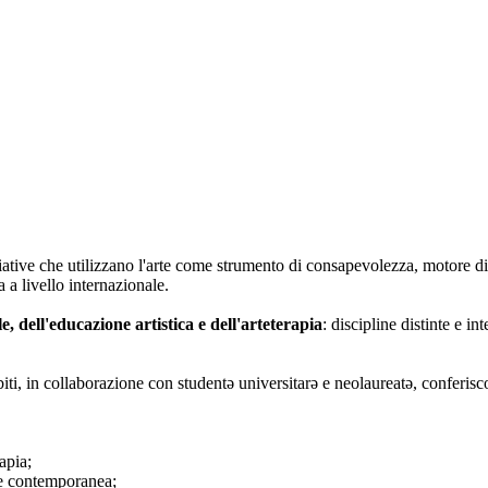
iative che utilizzano l'arte come strumento di consapevolezza, motore di
 a livello internazionale.
le, dell'educazione artistica e dell'arteterapia
: discipline distinte e i
biti, in collaborazione con studentə universitarə e neolaureatə, conferisc
apia;
rte contemporanea;