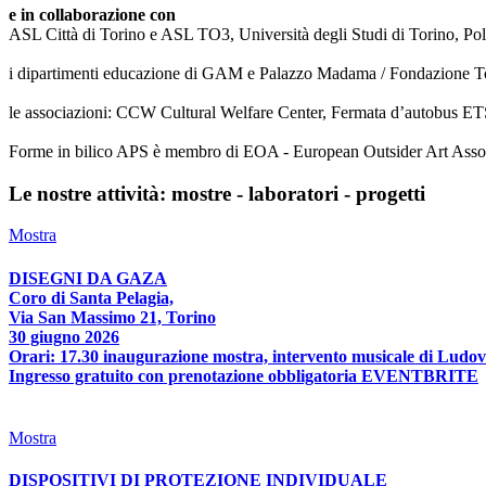
e in collaborazione con
ASL Città di Torino e ASL TO3, Università degli Studi di Torino, Poli
i dipartimenti educazione di GAM e Palazzo Madama / Fondazione T
le associazioni: CCW Cultural Welfare Center, Fermata d’autobus ETS
Forme in bilico APS è membro di EOA - European Outsider Art Associat
Le nostre attività: mostre - laboratori - progetti
Mostra
DISEGNI DA GAZA
Coro di Santa Pelagia,
Via San Massimo 21, Torino
30 giugno 2026
Orari: 17.30 inaugurazione mostra, intervento musicale di Ludov
Ingresso gratuito con prenotazione obbligatoria EVENTBRITE
Mostra
DISPOSITIVI DI PROTEZIONE INDIVIDUALE