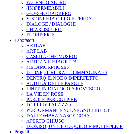
FACENDO ALTRO
(IM)PERMEABILI
GIORGIO BARBERO
VISIONI FRA CIELO E TERRA
DIALOGE / DIALOGHI
CHIAROSCURO
FUORISERIE
Laboratori
ARTLAB
ART LAB
CASPITA CHE MUSEO!
ARTE ANTIFRAGILITÀ
METAMORPHOSES
I-CONE, IL RITRATTO IMMAGINATO
DENTRO IL NODO IMPERFETTO
AL DI LÀ DELLE PAROLE
LINEE IN DIALOGO A ROVESCIO
LA VIE EN ROSE
PAROLE PER COLPIRE
I CIELI DI PALAZZO
PERFORMANCE SUL SEGNO LIBERO
DALL'OMBRA NASCE COSA
APERTO CHIUSO
DIONISO, UN DIO LIQUIDO E MOLTEPLICE
Progetti