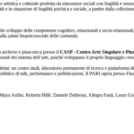
one artistica e culturale prodotta da minoranze sociali con fragilità e se
lità e in situazione di fragilità psichica e sociale, a partire dalla collezi
nello sviluppo delle competenze cognitive, emozionali e socio-relazionali,
alla salute biopsicosociale delle comunità.
on archivio e pinacoteca presso il
CASP - Centro Arte Singolare e Plura
enzionali del sistema dell’arte, poiché sviluppano il proprio linguaggio c
tat: un centro studi, laboratorio permanente di ricerca e piattaforma di
blico di talk, performance e pubblicazioni. Il PARI opera presso Flash
ya Ardito, Roberta Billè, Daniele Dabbous, Allegra Fanti, Laura Gue