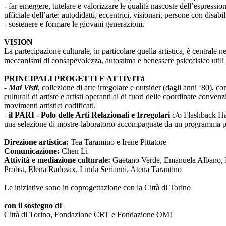
- far emergere, tutelare e valorizzare le qualità nascoste dell’espressi
ufficiale dell’arte: autodidatti, eccentrici, visionari, persone con disabi
- sostenere e formare le giovani generazioni.
VISION
La partecipazione culturale, in particolare quella artistica, è centrale 
meccanismi di consapevolezza, autostima e benessere psicofisico utili 
PRINCIPALI PROGETTI E ATTIVITà
-
Mai Visti
, collezione di arte irregolare e outsider (dagli anni ‘80), c
culturali di artiste e artisti operanti al di fuori delle coordinate conv
movimenti artistici codificati.
-
il PARI - Polo delle Arti Relazionali e Irregolari
c/o Flashback Habi
una selezione di mostre-laboratorio accompagnate da un programma pub
Direzione artistica:
Tea Taramino e Irene Pittatore
Comunicazione:
Chen Li
Attività e mediazione culturale:
Gaetano Verde, Emanuela Albano, Ma
Probst, Elena Radovix, Linda Serianni, Atena Tarantino
Le iniziative sono in coprogettazione con la Città di Torino
con il sostegno di
Città di Torino, Fondazione CRT e Fondazione OMI