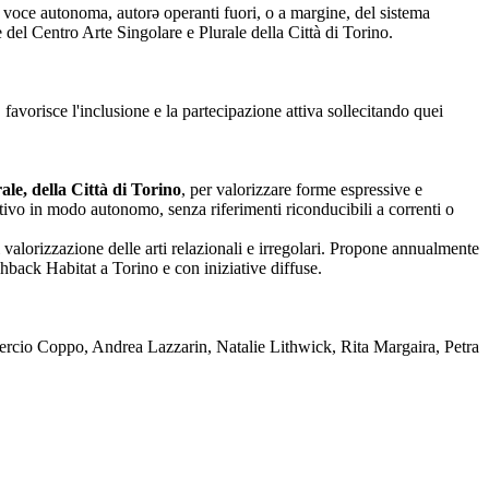
nza voce autonoma, autorə operanti fuori, o a margine, del sistema
one del Centro Arte Singolare e Plurale della Città di Torino.
 favorisce l'inclusione e la partecipazione attiva sollecitando quei
le, della Città di Torino
, per valorizzare forme espressive e
reativo in modo autonomo, senza riferimenti riconducibili a correnti o
 valorizzazione delle arti relazionali e irregolari. Propone annualmente
back Habitat a Torino e con iniziative diffuse.
rcio Coppo, Andrea Lazzarin, Natalie Lithwick, Rita Margaira, Petra