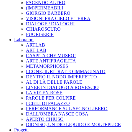
FACENDO ALTRO
(IM)PERMEABILI
GIORGIO BARBERO
VISIONI FRA CIELO E TERRA
DIALOGE / DIALOGHI
CHIAROSCURO
FUORISERIE
Laboratori
ARTLAB
ART LAB
CASPITA CHE MUSEO!
ARTE ANTIFRAGILITÀ
METAMORPHOSES
I-CONE, IL RITRATTO IMMAGINATO
DENTRO IL NODO IMPERFETTO
AL DI LÀ DELLE PAROLE
LINEE IN DIALOGO A ROVESCIO
LA VIE EN ROSE
PAROLE PER COLPIRE
I CIELI DI PALAZZO
PERFORMANCE SUL SEGNO LIBERO
DALL'OMBRA NASCE COSA
APERTO CHIUSO
DIONISO, UN DIO LIQUIDO E MOLTEPLICE
Progetti