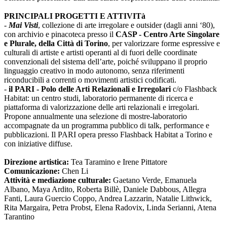
PRINCIPALI PROGETTI E ATTIVITà
-
Mai Visti
, collezione di arte irregolare e outsider (dagli anni ‘80),
con archivio e pinacoteca presso il
CASP - Centro Arte Singolare
e Plurale, della Città di Torino
, per valorizzare forme espressive e
culturali di artiste e artisti operanti al di fuori delle coordinate
convenzionali del sistema dell’arte, poiché sviluppano il proprio
linguaggio creativo in modo autonomo, senza riferimenti
riconducibili a correnti o movimenti artistici codificati.
-
il PARI - Polo delle Arti Relazionali e Irregolari
c/o Flashback
Habitat: un centro studi, laboratorio permanente di ricerca e
piattaforma di valorizzazione delle arti relazionali e irregolari.
Propone annualmente una selezione di mostre-laboratorio
accompagnate da un programma pubblico di talk, performance e
pubblicazioni. Il PARI opera presso Flashback Habitat a Torino e
con iniziative diffuse.
Direzione artistica:
Tea Taramino e Irene Pittatore
Comunicazione:
Chen Li
Attività e mediazione culturale:
Gaetano Verde, Emanuela
Albano, Maya Ardito, Roberta Billè, Daniele Dabbous, Allegra
Fanti, Laura Guercio Coppo, Andrea Lazzarin, Natalie Lithwick,
Rita Margaira, Petra Probst, Elena Radovix, Linda Serianni, Atena
Tarantino