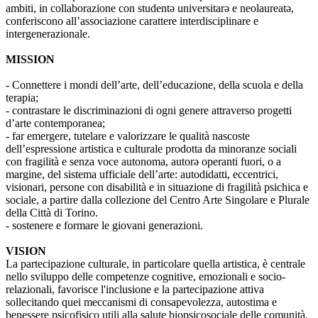
ambiti, in collaborazione con studentə universitarə e neolaureatə,
conferiscono all’associazione carattere interdisciplinare e
intergenerazionale.
MISSION
- Connettere i mondi dell’arte, dell’educazione, della scuola e della
terapia;
- contrastare le discriminazioni di ogni genere attraverso progetti
d’arte contemporanea;
- far emergere, tutelare e valorizzare le qualità nascoste
dell’espressione artistica e culturale prodotta da minoranze sociali
con fragilità e senza voce autonoma, autorə operanti fuori, o a
margine, del sistema ufficiale dell’arte: autodidatti, eccentrici,
visionari, persone con disabilità e in situazione di fragilità psichica e
sociale, a partire dalla collezione del Centro Arte Singolare e Plurale
della Città di Torino.
- sostenere e formare le giovani generazioni.
VISION
La partecipazione culturale, in particolare quella artistica, è centrale
nello sviluppo delle competenze cognitive, emozionali e socio-
relazionali, favorisce l'inclusione e la partecipazione attiva
sollecitando quei meccanismi di consapevolezza, autostima e
benessere psicofisico utili alla salute biopsicosociale delle comunità.