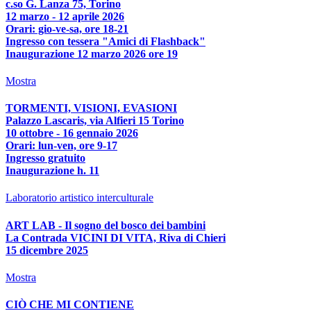
c.so G. Lanza 75, Torino
12 marzo - 12 aprile 2026
Orari: gio-ve-sa, ore 18-21
Ingresso con tessera "Amici di Flashback"
Inaugurazione 12 marzo 2026 ore 19
Mostra
TORMENTI, VISIONI, EVASIONI
Palazzo Lascaris, via Alfieri 15 Torino
10 ottobre - 16 gennaio 2026
Orari: lun-ven, ore 9-17
Ingresso gratuito
Inaugurazione h. 11
Laboratorio artistico interculturale
ART LAB - Il sogno del bosco dei bambini
La Contrada VICINI DI VITA, Riva di Chieri
15 dicembre 2025
Mostra
CIÒ CHE MI CONTIENE