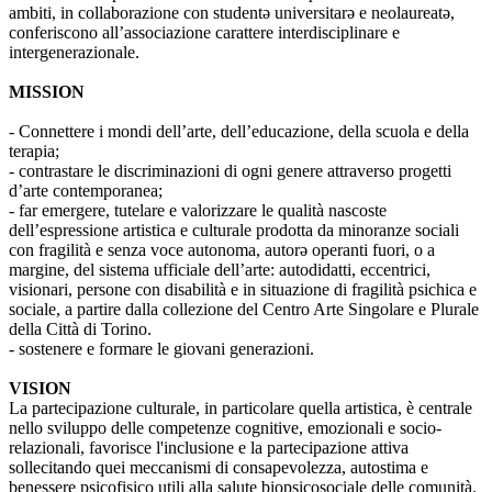
ambiti, in collaborazione con studentə universitarə e neolaureatə,
conferiscono all’associazione carattere interdisciplinare e
intergenerazionale.
MISSION
- Connettere i mondi dell’arte, dell’educazione, della scuola e della
terapia;
- contrastare le discriminazioni di ogni genere attraverso progetti
d’arte contemporanea;
- far emergere, tutelare e valorizzare le qualità nascoste
dell’espressione artistica e culturale prodotta da minoranze sociali
con fragilità e senza voce autonoma, autorə operanti fuori, o a
margine, del sistema ufficiale dell’arte: autodidatti, eccentrici,
visionari, persone con disabilità e in situazione di fragilità psichica e
sociale, a partire dalla collezione del Centro Arte Singolare e Plurale
della Città di Torino.
- sostenere e formare le giovani generazioni.
VISION
La partecipazione culturale, in particolare quella artistica, è centrale
nello sviluppo delle competenze cognitive, emozionali e socio-
relazionali, favorisce l'inclusione e la partecipazione attiva
sollecitando quei meccanismi di consapevolezza, autostima e
benessere psicofisico utili alla salute biopsicosociale delle comunità.