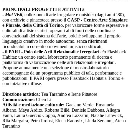
PRINCIPALI PROGETTI E ATTIVITà
-
Mai Visti
, collezione di arte irregolare e outsider (dagli anni ‘80),
con archivio e pinacoteca presso il
CASP - Centro Arte Singolare
e Plurale, della Città di Torino
, per valorizzare forme espressive e
culturali di artiste e artisti operanti al di fuori delle coordinate
convenzionali del sistema dell’arte, poiché sviluppano il proprio
linguaggio creativo in modo autonomo, senza riferimenti
riconducibili a correnti o movimenti artistici codificati.
-
il PARI - Polo delle Arti Relazionali e Irregolari
c/o Flashback
Habitat: un centro studi, laboratorio permanente di ricerca e
piattaforma di valorizzazione delle arti relazionali e irregolari.
Propone annualmente una selezione di mostre-laboratorio
accompagnate da un programma pubblico di talk, performance e
pubblicazioni. Il PARI opera presso Flashback Habitat a Torino e
con iniziative diffuse.
Direzione artistica:
Tea Taramino e Irene Pittatore
Comunicazione:
Chen Li
Attività e mediazione culturale:
Gaetano Verde, Emanuela
Albano, Maya Ardito, Roberta Billè, Daniele Dabbous, Allegra
Fanti, Laura Guercio Coppo, Andrea Lazzarin, Natalie Lithwick,
Rita Margaira, Petra Probst, Elena Radovix, Linda Serianni, Atena
Tarantino