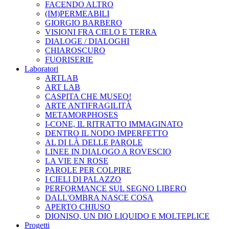
FACENDO ALTRO
(IM)PERMEABILI
GIORGIO BARBERO
VISIONI FRA CIELO E TERRA
DIALOGE / DIALOGHI
CHIAROSCURO
FUORISERIE
Laboratori
ARTLAB
ART LAB
CASPITA CHE MUSEO!
ARTE ANTIFRAGILITÀ
METAMORPHOSES
I-CONE, IL RITRATTO IMMAGINATO
DENTRO IL NODO IMPERFETTO
AL DI LÀ DELLE PAROLE
LINEE IN DIALOGO A ROVESCIO
LA VIE EN ROSE
PAROLE PER COLPIRE
I CIELI DI PALAZZO
PERFORMANCE SUL SEGNO LIBERO
DALL'OMBRA NASCE COSA
APERTO CHIUSO
DIONISO, UN DIO LIQUIDO E MOLTEPLICE
Progetti