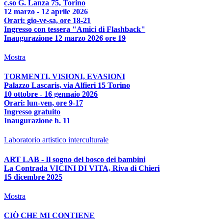
c.so G. Lanza 75, Torino
12 marzo - 12 aprile 2026
Orari: gio-ve-sa, ore 18-21
Ingresso con tessera "Amici di Flashback"
Inaugurazione 12 marzo 2026 ore 19
Mostra
TORMENTI, VISIONI, EVASIONI
Palazzo Lascaris, via Alfieri 15 Torino
10 ottobre - 16 gennaio 2026
Orari: lun-ven, ore 9-17
Ingresso gratuito
Inaugurazione h. 11
Laboratorio artistico interculturale
ART LAB - Il sogno del bosco dei bambini
La Contrada VICINI DI VITA, Riva di Chieri
15 dicembre 2025
Mostra
CIÒ CHE MI CONTIENE