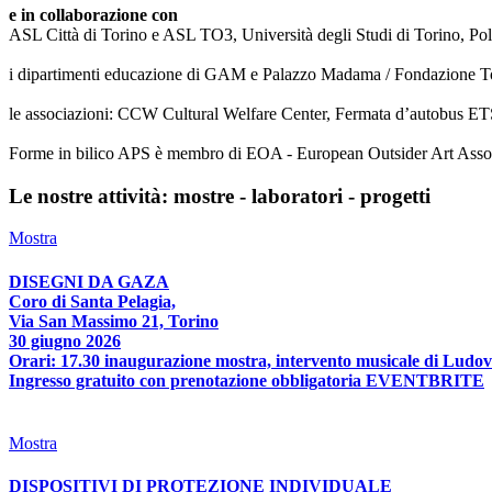
e in collaborazione con
ASL Città di Torino e ASL TO3, Università degli Studi di Torino, Poli
i dipartimenti educazione di GAM e Palazzo Madama / Fondazione T
le associazioni: CCW Cultural Welfare Center, Fermata d’autobus ETS
Forme in bilico APS è membro di EOA - European Outsider Art Associat
Le nostre attività: mostre - laboratori - progetti
Mostra
DISEGNI DA GAZA
Coro di Santa Pelagia,
Via San Massimo 21, Torino
30 giugno 2026
Orari: 17.30 inaugurazione mostra, intervento musicale di Ludov
Ingresso gratuito con prenotazione obbligatoria EVENTBRITE
Mostra
DISPOSITIVI DI PROTEZIONE INDIVIDUALE