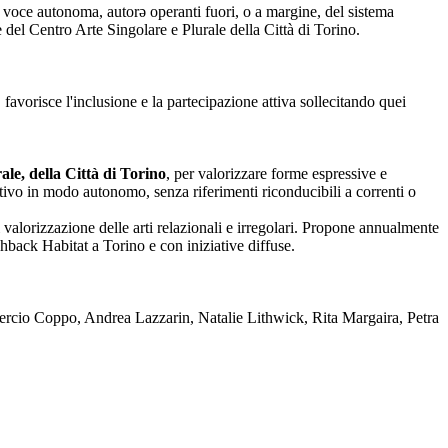
nza voce autonoma, autorə operanti fuori, o a margine, del sistema
one del Centro Arte Singolare e Plurale della Città di Torino.
 favorisce l'inclusione e la partecipazione attiva sollecitando quei
le, della Città di Torino
, per valorizzare forme espressive e
reativo in modo autonomo, senza riferimenti riconducibili a correnti o
 valorizzazione delle arti relazionali e irregolari. Propone annualmente
back Habitat a Torino e con iniziative diffuse.
rcio Coppo, Andrea Lazzarin, Natalie Lithwick, Rita Margaira, Petra