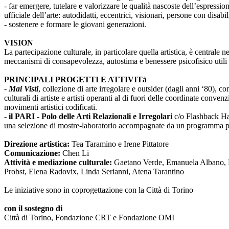
- far emergere, tutelare e valorizzare le qualità nascoste dell’espressi
ufficiale dell’arte: autodidatti, eccentrici, visionari, persone con disabi
- sostenere e formare le giovani generazioni.
VISION
La partecipazione culturale, in particolare quella artistica, è centrale 
meccanismi di consapevolezza, autostima e benessere psicofisico utili 
PRINCIPALI PROGETTI E ATTIVITà
-
Mai Visti
, collezione di arte irregolare e outsider (dagli anni ‘80), c
culturali di artiste e artisti operanti al di fuori delle coordinate conv
movimenti artistici codificati.
-
il PARI - Polo delle Arti Relazionali e Irregolari
c/o Flashback Habi
una selezione di mostre-laboratorio accompagnate da un programma pub
Direzione artistica:
Tea Taramino e Irene Pittatore
Comunicazione:
Chen Li
Attività e mediazione culturale:
Gaetano Verde, Emanuela Albano, Ma
Probst, Elena Radovix, Linda Serianni, Atena Tarantino
Le iniziative sono in coprogettazione con la Città di Torino
con il sostegno di
Città di Torino, Fondazione CRT e Fondazione OMI