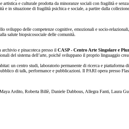
one artistica e culturale prodotta da minoranze sociali con fragilità e se
lità e in situazione di fragilità psichica e sociale, a partire dalla collezi
nello sviluppo delle competenze cognitive, emozionali e socio-relazionali,
alla salute biopsicosociale delle comunità.
on archivio e pinacoteca presso il
CASP - Centro Arte Singolare e Plura
enzionali del sistema dell’arte, poiché sviluppano il proprio linguaggio c
tat: un centro studi, laboratorio permanente di ricerca e piattaforma di
blico di talk, performance e pubblicazioni. Il PARI opera presso Flash
ya Ardito, Roberta Billè, Daniele Dabbous, Allegra Fanti, Laura Gue