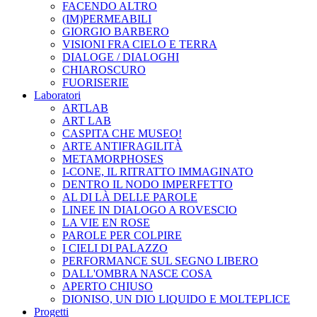
FACENDO ALTRO
(IM)PERMEABILI
GIORGIO BARBERO
VISIONI FRA CIELO E TERRA
DIALOGE / DIALOGHI
CHIAROSCURO
FUORISERIE
Laboratori
ARTLAB
ART LAB
CASPITA CHE MUSEO!
ARTE ANTIFRAGILITÀ
METAMORPHOSES
I-CONE, IL RITRATTO IMMAGINATO
DENTRO IL NODO IMPERFETTO
AL DI LÀ DELLE PAROLE
LINEE IN DIALOGO A ROVESCIO
LA VIE EN ROSE
PAROLE PER COLPIRE
I CIELI DI PALAZZO
PERFORMANCE SUL SEGNO LIBERO
DALL'OMBRA NASCE COSA
APERTO CHIUSO
DIONISO, UN DIO LIQUIDO E MOLTEPLICE
Progetti