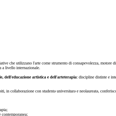
iative che utilizzano l'arte come strumento di consapevolezza, motore di
 a livello internazionale.
le, dell'educazione artistica e dell'arteterapia
: discipline distinte e i
biti, in collaborazione con studentə universitarə e neolaureatə, conferisc
apia;
rte contemporanea;