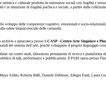
one artistica e culturale prodotta da minoranze sociali con fragilità e se
lità e in situazione di fragilità psichica e sociale, a partire dalla collezi
nello sviluppo delle competenze cognitive, emozionali e socio-relazionali,
alla salute biopsicosociale delle comunità.
on archivio e pinacoteca presso il
CASP - Centro Arte Singolare e Plura
enzionali del sistema dell’arte, poiché sviluppano il proprio linguaggio c
tat: un centro studi, laboratorio permanente di ricerca e piattaforma di
blico di talk, performance e pubblicazioni. Il PARI opera presso Flash
ya Ardito, Roberta Billè, Daniele Dabbous, Allegra Fanti, Laura Gue