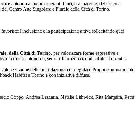
nza voce autonoma, autorə operanti fuori, o a margine, del sistema
one del Centro Arte Singolare e Plurale della Città di Torino.
 favorisce l'inclusione e la partecipazione attiva sollecitando quei
le, della Città di Torino
, per valorizzare forme espressive e
reativo in modo autonomo, senza riferimenti riconducibili a correnti o
 valorizzazione delle arti relazionali e irregolari. Propone annualmente
back Habitat a Torino e con iniziative diffuse.
rcio Coppo, Andrea Lazzarin, Natalie Lithwick, Rita Margaira, Petra