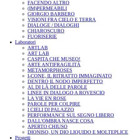
FACENDO ALTRO
(IM)PERMEABILI
GIORGIO BARBERO
VISIONI FRA CIELO E TERRA
DIALOGE / DIALOGHI
CHIAROSCURO
FUORISERIE
Laboratori
ARTLAB
ART LAB
CASPITA CHE MUSEO!
ARTE ANTIFRAGILITÀ
METAMORPHOSES
I-CONE, IL RITRATTO IMMAGINATO
DENTRO IL NODO IMPERFETTO
AL DI LÀ DELLE PAROLE
LINEE IN DIALOGO A ROVESCIO
LA VIE EN ROSE
PAROLE PER COLPIRE
I CIELI DI PALAZZO
PERFORMANCE SUL SEGNO LIBERO
DALL'OMBRA NASCE COSA
APERTO CHIUSO
DIONISO, UN DIO LIQUIDO E MOLTEPLICE
Progetti