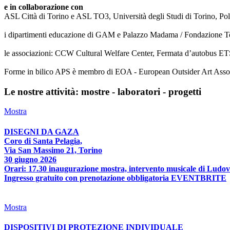
e in collaborazione con
ASL Città di Torino e ASL TO3, Università degli Studi di Torino, Poli
i dipartimenti educazione di GAM e Palazzo Madama / Fondazione T
le associazioni: CCW Cultural Welfare Center, Fermata d’autobus ETS
Forme in bilico APS è membro di EOA - European Outsider Art Associat
Le nostre attività: mostre - laboratori - progetti
Mostra
DISEGNI DA GAZA
Coro di Santa Pelagia,
Via San Massimo 21, Torino
30 giugno 2026
Orari: 17.30 inaugurazione mostra, intervento musicale di Ludov
Ingresso gratuito con prenotazione obbligatoria EVENTBRITE
Mostra
DISPOSITIVI DI PROTEZIONE INDIVIDUALE