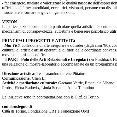
- far emergere, tutelare e valorizzare le qualità nascoste dell’espressi
ufficiale dell’arte: autodidatti, eccentrici, visionari, persone con disabi
- sostenere e formare le giovani generazioni.
VISION
La partecipazione culturale, in particolare quella artistica, è centrale 
meccanismi di consapevolezza, autostima e benessere psicofisico utili 
PRINCIPALI PROGETTI E ATTIVITà
-
Mai Visti
, collezione di arte irregolare e outsider (dagli anni ‘80), c
culturali di artiste e artisti operanti al di fuori delle coordinate conv
movimenti artistici codificati.
-
il PARI - Polo delle Arti Relazionali e Irregolari
c/o Flashback Habi
una selezione di mostre-laboratorio accompagnate da un programma pub
Direzione artistica:
Tea Taramino e Irene Pittatore
Comunicazione:
Chen Li
Attività e mediazione culturale:
Gaetano Verde, Emanuela Albano, Ma
Probst, Elena Radovix, Linda Serianni, Atena Tarantino
Le iniziative sono in coprogettazione con la Città di Torino
con il sostegno di
Città di Torino, Fondazione CRT e Fondazione OMI