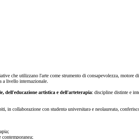
iative che utilizzano l'arte come strumento di consapevolezza, motore di
 a livello internazionale.
le, dell'educazione artistica e dell'arteterapia
: discipline distinte e i
biti, in collaborazione con studentə universitarə e neolaureatə, conferisc
apia;
rte contemporanea;