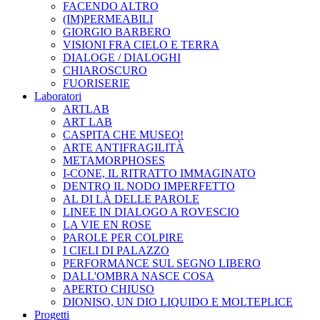
FACENDO ALTRO
(IM)PERMEABILI
GIORGIO BARBERO
VISIONI FRA CIELO E TERRA
DIALOGE / DIALOGHI
CHIAROSCURO
FUORISERIE
Laboratori
ARTLAB
ART LAB
CASPITA CHE MUSEO!
ARTE ANTIFRAGILITÀ
METAMORPHOSES
I-CONE, IL RITRATTO IMMAGINATO
DENTRO IL NODO IMPERFETTO
AL DI LÀ DELLE PAROLE
LINEE IN DIALOGO A ROVESCIO
LA VIE EN ROSE
PAROLE PER COLPIRE
I CIELI DI PALAZZO
PERFORMANCE SUL SEGNO LIBERO
DALL'OMBRA NASCE COSA
APERTO CHIUSO
DIONISO, UN DIO LIQUIDO E MOLTEPLICE
Progetti