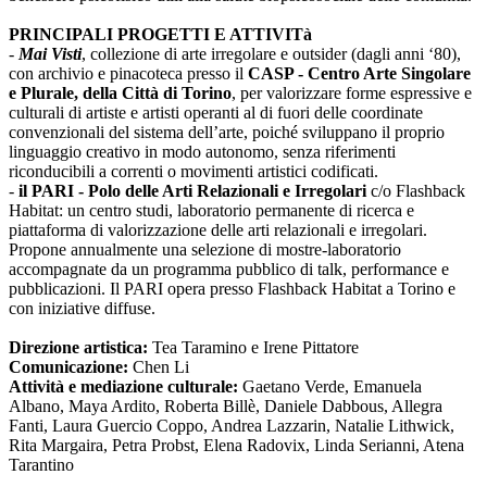
PRINCIPALI PROGETTI E ATTIVITà
-
Mai Visti
, collezione di arte irregolare e outsider (dagli anni ‘80),
con archivio e pinacoteca presso il
CASP - Centro Arte Singolare
e Plurale, della Città di Torino
, per valorizzare forme espressive e
culturali di artiste e artisti operanti al di fuori delle coordinate
convenzionali del sistema dell’arte, poiché sviluppano il proprio
linguaggio creativo in modo autonomo, senza riferimenti
riconducibili a correnti o movimenti artistici codificati.
-
il PARI - Polo delle Arti Relazionali e Irregolari
c/o Flashback
Habitat: un centro studi, laboratorio permanente di ricerca e
piattaforma di valorizzazione delle arti relazionali e irregolari.
Propone annualmente una selezione di mostre-laboratorio
accompagnate da un programma pubblico di talk, performance e
pubblicazioni. Il PARI opera presso Flashback Habitat a Torino e
con iniziative diffuse.
Direzione artistica:
Tea Taramino e Irene Pittatore
Comunicazione:
Chen Li
Attività e mediazione culturale:
Gaetano Verde, Emanuela
Albano, Maya Ardito, Roberta Billè, Daniele Dabbous, Allegra
Fanti, Laura Guercio Coppo, Andrea Lazzarin, Natalie Lithwick,
Rita Margaira, Petra Probst, Elena Radovix, Linda Serianni, Atena
Tarantino