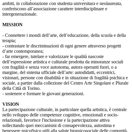
ambiti, in collaborazione con studentə universitarə e neolaureatə,
conferiscono all’associazione carattere interdisciplinare e
intergenerazionale.
MISSION
- Connettere i mondi dell’arte, dell’educazione, della scuola e della
terapia;
- contrastare le discriminazioni di ogni genere attraverso progetti
d’arte contemporanea;
- far emergere, tutelare e valorizzare le qualità nascoste
dell’espressione artistica e culturale prodotta da minoranze sociali
con fragilità e senza voce autonoma, autorə operanti fuori, o a
margine, del sistema ufficiale dell’arte: autodidatti, eccentrici,
visionari, persone con disabilità e in situazione di fragilità psichica e
sociale, a partire dalla collezione del Centro Arte Singolare e Plurale
della Città di Torino.
- sostenere e formare le giovani generazioni.
VISION
La partecipazione culturale, in particolare quella artistica, è centrale
nello sviluppo delle competenze cognitive, emozionali e socio-
relazionali, favorisce l'inclusione e la partecipazione attiva
sollecitando quei meccanismi di consapevolezza, autostima e
benessere psicofisico utili alla salute biopsicosociale delle comunità.