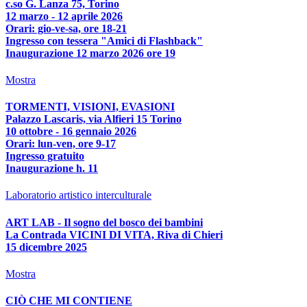
c.so G. Lanza 75, Torino
12 marzo - 12 aprile 2026
Orari: gio-ve-sa, ore 18-21
Ingresso con tessera "Amici di Flashback"
Inaugurazione 12 marzo 2026 ore 19
Mostra
TORMENTI, VISIONI, EVASIONI
Palazzo Lascaris, via Alfieri 15 Torino
10 ottobre - 16 gennaio 2026
Orari: lun-ven, ore 9-17
Ingresso gratuito
Inaugurazione h. 11
Laboratorio artistico interculturale
ART LAB - Il sogno del bosco dei bambini
La Contrada VICINI DI VITA, Riva di Chieri
15 dicembre 2025
Mostra
CIÒ CHE MI CONTIENE