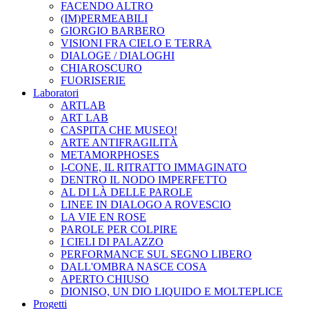
FACENDO ALTRO
(IM)PERMEABILI
GIORGIO BARBERO
VISIONI FRA CIELO E TERRA
DIALOGE / DIALOGHI
CHIAROSCURO
FUORISERIE
Laboratori
ARTLAB
ART LAB
CASPITA CHE MUSEO!
ARTE ANTIFRAGILITÀ
METAMORPHOSES
I-CONE, IL RITRATTO IMMAGINATO
DENTRO IL NODO IMPERFETTO
AL DI LÀ DELLE PAROLE
LINEE IN DIALOGO A ROVESCIO
LA VIE EN ROSE
PAROLE PER COLPIRE
I CIELI DI PALAZZO
PERFORMANCE SUL SEGNO LIBERO
DALL'OMBRA NASCE COSA
APERTO CHIUSO
DIONISO, UN DIO LIQUIDO E MOLTEPLICE
Progetti