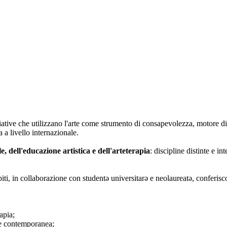
iative che utilizzano l'arte come strumento di consapevolezza, motore di
 a livello internazionale.
le, dell'educazione artistica e dell'arteterapia
: discipline distinte e i
biti, in collaborazione con studentə universitarə e neolaureatə, conferisc
apia;
rte contemporanea;