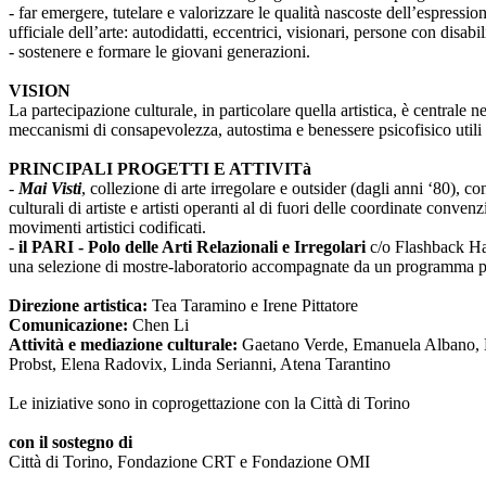
- far emergere, tutelare e valorizzare le qualità nascoste dell’espressi
ufficiale dell’arte: autodidatti, eccentrici, visionari, persone con disabi
- sostenere e formare le giovani generazioni.
VISION
La partecipazione culturale, in particolare quella artistica, è centrale 
meccanismi di consapevolezza, autostima e benessere psicofisico utili 
PRINCIPALI PROGETTI E ATTIVITà
-
Mai Visti
, collezione di arte irregolare e outsider (dagli anni ‘80), c
culturali di artiste e artisti operanti al di fuori delle coordinate conv
movimenti artistici codificati.
-
il PARI - Polo delle Arti Relazionali e Irregolari
c/o Flashback Habi
una selezione di mostre-laboratorio accompagnate da un programma pub
Direzione artistica:
Tea Taramino e Irene Pittatore
Comunicazione:
Chen Li
Attività e mediazione culturale:
Gaetano Verde, Emanuela Albano, Ma
Probst, Elena Radovix, Linda Serianni, Atena Tarantino
Le iniziative sono in coprogettazione con la Città di Torino
con il sostegno di
Città di Torino, Fondazione CRT e Fondazione OMI