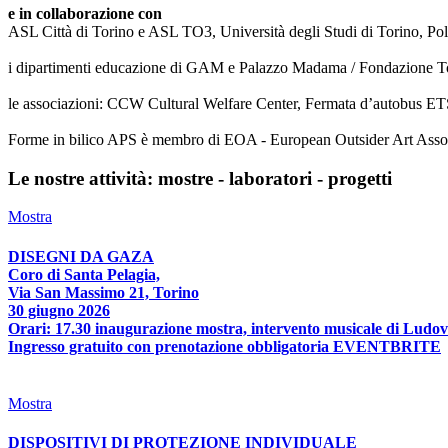
e in collaborazione con
ASL Città di Torino e ASL TO3, Università degli Studi di Torino, Poli
i dipartimenti educazione di GAM e Palazzo Madama / Fondazione T
le associazioni: CCW Cultural Welfare Center, Fermata d’autobus ETS
Forme in bilico APS è membro di EOA - European Outsider Art Associat
Le nostre attività: mostre - laboratori - progetti
Mostra
DISEGNI DA GAZA
Coro di Santa Pelagia,
Via San Massimo 21, Torino
30 giugno 2026
Orari: 17.30 inaugurazione mostra, intervento musicale di Ludov
Ingresso gratuito con prenotazione obbligatoria EVENTBRITE
Mostra
DISPOSITIVI DI PROTEZIONE INDIVIDUALE