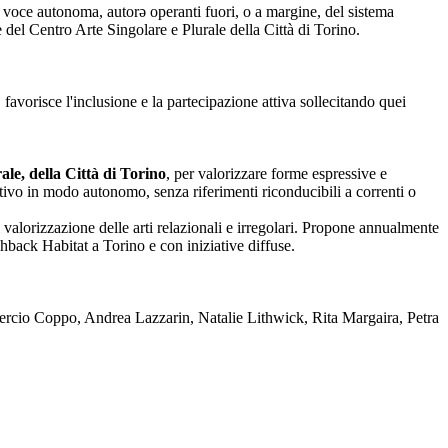
nza voce autonoma, autorə operanti fuori, o a margine, del sistema
one del Centro Arte Singolare e Plurale della Città di Torino.
 favorisce l'inclusione e la partecipazione attiva sollecitando quei
le, della Città di Torino
, per valorizzare forme espressive e
reativo in modo autonomo, senza riferimenti riconducibili a correnti o
 valorizzazione delle arti relazionali e irregolari. Propone annualmente
back Habitat a Torino e con iniziative diffuse.
rcio Coppo, Andrea Lazzarin, Natalie Lithwick, Rita Margaira, Petra