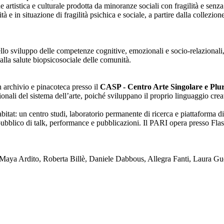
one artistica e culturale prodotta da minoranze sociali con fragilità e se
lità e in situazione di fragilità psichica e sociale, a partire dalla collezi
nello sviluppo delle competenze cognitive, emozionali e socio-relazionali,
alla salute biopsicosociale delle comunità.
on archivio e pinacoteca presso il
CASP - Centro Arte Singolare e Plura
enzionali del sistema dell’arte, poiché sviluppano il proprio linguaggio c
tat: un centro studi, laboratorio permanente di ricerca e piattaforma di
blico di talk, performance e pubblicazioni. Il PARI opera presso Flash
ya Ardito, Roberta Billè, Daniele Dabbous, Allegra Fanti, Laura Gue