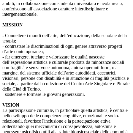
ambiti, in collaborazione con studentə universitarə e neolaureatə,
conferiscono all’associazione carattere interdisciplinare e
intergenerazionale.
MISSION
- Connettere i mondi dell’arte, dell’educazione, della scuola e della
terapia;
- contrastare le discriminazioni di ogni genere attraverso progetti
d’arte contemporanea;
- far emergere, tutelare e valorizzare le qualità nascoste
dell’espressione artistica e culturale prodotta da minoranze sociali
con fragilità e senza voce autonoma, autorə operanti fuori, o a
margine, del sistema ufficiale dell’arte: autodidatti, eccentrici,
visionari, persone con disabilità e in situazione di fragilità psichica e
sociale, a partire dalla collezione del Centro Arte Singolare e Plurale
della Città di Torino.
- sostenere e formare le giovani generazioni.
VISION
La partecipazione culturale, in particolare quella artistica, è centrale
nello sviluppo delle competenze cognitive, emozionali e socio-
relazionali, favorisce l'inclusione e la partecipazione attiva
sollecitando quei meccanismi di consapevolezza, autostima e
benessere psicofisico utili alla salute biopsicosociale delle comunità.