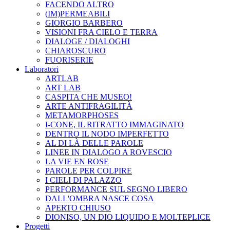
FACENDO ALTRO
(IM)PERMEABILI
GIORGIO BARBERO
VISIONI FRA CIELO E TERRA
DIALOGE / DIALOGHI
CHIAROSCURO
FUORISERIE
Laboratori
ARTLAB
ART LAB
CASPITA CHE MUSEO!
ARTE ANTIFRAGILITÀ
METAMORPHOSES
I-CONE, IL RITRATTO IMMAGINATO
DENTRO IL NODO IMPERFETTO
AL DI LÀ DELLE PAROLE
LINEE IN DIALOGO A ROVESCIO
LA VIE EN ROSE
PAROLE PER COLPIRE
I CIELI DI PALAZZO
PERFORMANCE SUL SEGNO LIBERO
DALL'OMBRA NASCE COSA
APERTO CHIUSO
DIONISO, UN DIO LIQUIDO E MOLTEPLICE
Progetti