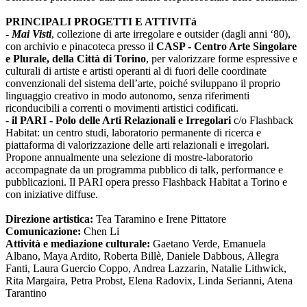
PRINCIPALI PROGETTI E ATTIVITà
-
Mai Visti
, collezione di arte irregolare e outsider (dagli anni ‘80),
con archivio e pinacoteca presso il
CASP - Centro Arte Singolare
e Plurale, della Città di Torino
, per valorizzare forme espressive e
culturali di artiste e artisti operanti al di fuori delle coordinate
convenzionali del sistema dell’arte, poiché sviluppano il proprio
linguaggio creativo in modo autonomo, senza riferimenti
riconducibili a correnti o movimenti artistici codificati.
-
il PARI - Polo delle Arti Relazionali e Irregolari
c/o Flashback
Habitat: un centro studi, laboratorio permanente di ricerca e
piattaforma di valorizzazione delle arti relazionali e irregolari.
Propone annualmente una selezione di mostre-laboratorio
accompagnate da un programma pubblico di talk, performance e
pubblicazioni. Il PARI opera presso Flashback Habitat a Torino e
con iniziative diffuse.
Direzione artistica:
Tea Taramino e Irene Pittatore
Comunicazione:
Chen Li
Attività e mediazione culturale:
Gaetano Verde, Emanuela
Albano, Maya Ardito, Roberta Billè, Daniele Dabbous, Allegra
Fanti, Laura Guercio Coppo, Andrea Lazzarin, Natalie Lithwick,
Rita Margaira, Petra Probst, Elena Radovix, Linda Serianni, Atena
Tarantino