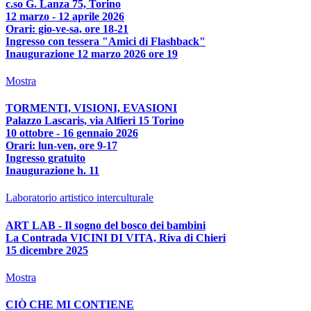
c.so G. Lanza 75, Torino
12 marzo - 12 aprile 2026
Orari: gio-ve-sa, ore 18-21
Ingresso con tessera "Amici di Flashback"
Inaugurazione 12 marzo 2026 ore 19
Mostra
TORMENTI, VISIONI, EVASIONI
Palazzo Lascaris, via Alfieri 15 Torino
10 ottobre - 16 gennaio 2026
Orari: lun-ven, ore 9-17
Ingresso gratuito
Inaugurazione h. 11
Laboratorio artistico interculturale
ART LAB - Il sogno del bosco dei bambini
La Contrada VICINI DI VITA, Riva di Chieri
15 dicembre 2025
Mostra
CIÒ CHE MI CONTIENE