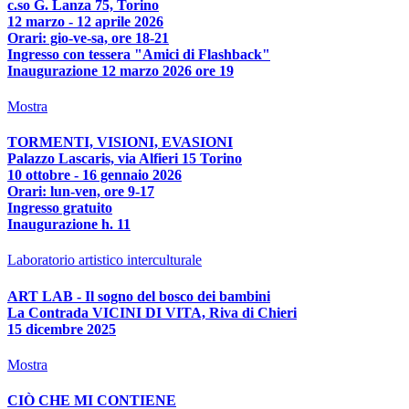
c.so G. Lanza 75, Torino
12 marzo - 12 aprile 2026
Orari: gio-ve-sa, ore 18-21
Ingresso con tessera "Amici di Flashback"
Inaugurazione 12 marzo 2026 ore 19
Mostra
TORMENTI, VISIONI, EVASIONI
Palazzo Lascaris, via Alfieri 15 Torino
10 ottobre - 16 gennaio 2026
Orari: lun-ven, ore 9-17
Ingresso gratuito
Inaugurazione h. 11
Laboratorio artistico interculturale
ART LAB - Il sogno del bosco dei bambini
La Contrada VICINI DI VITA, Riva di Chieri
15 dicembre 2025
Mostra
CIÒ CHE MI CONTIENE