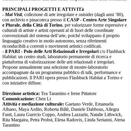
PRINCIPALI PROGETTI E ATTIVITà
-
Mai Visti
, collezione di arte irregolare e outsider (dagli anni ‘80),
con archivio e pinacoteca presso il
CASP - Centro Arte Singolare
e Plurale, della Città di Torino
, per valorizzare forme espressive e
culturali di artiste e artisti operanti al di fuori delle coordinate
convenzionali del sistema dell’arte, poiché sviluppano il proprio
linguaggio creativo in modo autonomo, senza riferimenti
riconducibili a correnti o movimenti artistici codificati.
-
il PARI - Polo delle Arti Relazionali e Irregolari
c/o Flashback
Habitat: un centro studi, laboratorio permanente di ricerca e
piattaforma di valorizzazione delle arti relazionali e irregolari.
Propone annualmente una selezione di mostre-laboratorio
accompagnate da un programma pubblico di talk, performance e
pubblicazioni. Il PARI opera presso Flashback Habitat a Torino e
con iniziative diffuse.
Direzione artistica:
Tea Taramino e Irene Pittatore
Comunicazione:
Chen Li
Attività e mediazione culturale:
Gaetano Verde, Emanuela
Albano, Maya Ardito, Roberta Billè, Daniele Dabbous, Allegra
Fanti, Laura Guercio Coppo, Andrea Lazzarin, Natalie Lithwick,
Rita Margaira, Petra Probst, Elena Radovix, Linda Serianni, Atena
Tarantino