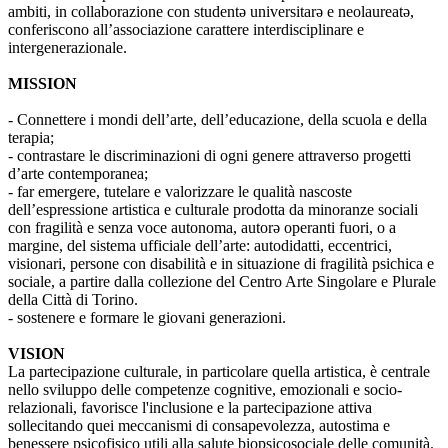
ambiti, in collaborazione con studentə universitarə e neolaureatə,
conferiscono all’associazione carattere interdisciplinare e
intergenerazionale.
MISSION
- Connettere i mondi dell’arte, dell’educazione, della scuola e della
terapia;
- contrastare le discriminazioni di ogni genere attraverso progetti
d’arte contemporanea;
- far emergere, tutelare e valorizzare le qualità nascoste
dell’espressione artistica e culturale prodotta da minoranze sociali
con fragilità e senza voce autonoma, autorə operanti fuori, o a
margine, del sistema ufficiale dell’arte: autodidatti, eccentrici,
visionari, persone con disabilità e in situazione di fragilità psichica e
sociale, a partire dalla collezione del Centro Arte Singolare e Plurale
della Città di Torino.
- sostenere e formare le giovani generazioni.
VISION
La partecipazione culturale, in particolare quella artistica, è centrale
nello sviluppo delle competenze cognitive, emozionali e socio-
relazionali, favorisce l'inclusione e la partecipazione attiva
sollecitando quei meccanismi di consapevolezza, autostima e
benessere psicofisico utili alla salute biopsicosociale delle comunità.