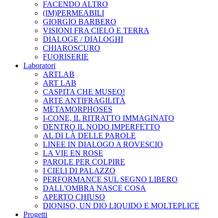
FACENDO ALTRO
(IM)PERMEABILI
GIORGIO BARBERO
VISIONI FRA CIELO E TERRA
DIALOGE / DIALOGHI
CHIAROSCURO
FUORISERIE
Laboratori
ARTLAB
ART LAB
CASPITA CHE MUSEO!
ARTE ANTIFRAGILITÀ
METAMORPHOSES
I-CONE, IL RITRATTO IMMAGINATO
DENTRO IL NODO IMPERFETTO
AL DI LÀ DELLE PAROLE
LINEE IN DIALOGO A ROVESCIO
LA VIE EN ROSE
PAROLE PER COLPIRE
I CIELI DI PALAZZO
PERFORMANCE SUL SEGNO LIBERO
DALL'OMBRA NASCE COSA
APERTO CHIUSO
DIONISO, UN DIO LIQUIDO E MOLTEPLICE
Progetti