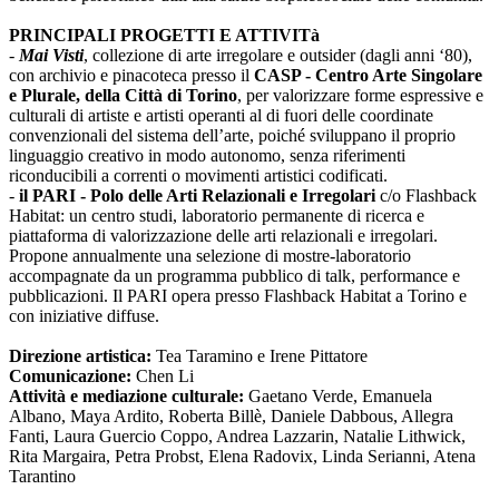
PRINCIPALI PROGETTI E ATTIVITà
-
Mai Visti
, collezione di arte irregolare e outsider (dagli anni ‘80),
con archivio e pinacoteca presso il
CASP - Centro Arte Singolare
e Plurale, della Città di Torino
, per valorizzare forme espressive e
culturali di artiste e artisti operanti al di fuori delle coordinate
convenzionali del sistema dell’arte, poiché sviluppano il proprio
linguaggio creativo in modo autonomo, senza riferimenti
riconducibili a correnti o movimenti artistici codificati.
-
il PARI - Polo delle Arti Relazionali e Irregolari
c/o Flashback
Habitat: un centro studi, laboratorio permanente di ricerca e
piattaforma di valorizzazione delle arti relazionali e irregolari.
Propone annualmente una selezione di mostre-laboratorio
accompagnate da un programma pubblico di talk, performance e
pubblicazioni. Il PARI opera presso Flashback Habitat a Torino e
con iniziative diffuse.
Direzione artistica:
Tea Taramino e Irene Pittatore
Comunicazione:
Chen Li
Attività e mediazione culturale:
Gaetano Verde, Emanuela
Albano, Maya Ardito, Roberta Billè, Daniele Dabbous, Allegra
Fanti, Laura Guercio Coppo, Andrea Lazzarin, Natalie Lithwick,
Rita Margaira, Petra Probst, Elena Radovix, Linda Serianni, Atena
Tarantino