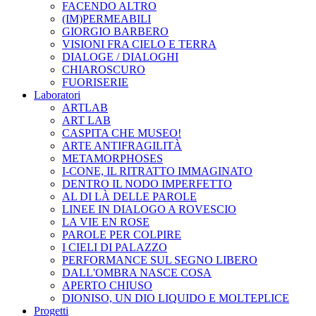
FACENDO ALTRO
(IM)PERMEABILI
GIORGIO BARBERO
VISIONI FRA CIELO E TERRA
DIALOGE / DIALOGHI
CHIAROSCURO
FUORISERIE
Laboratori
ARTLAB
ART LAB
CASPITA CHE MUSEO!
ARTE ANTIFRAGILITÀ
METAMORPHOSES
I-CONE, IL RITRATTO IMMAGINATO
DENTRO IL NODO IMPERFETTO
AL DI LÀ DELLE PAROLE
LINEE IN DIALOGO A ROVESCIO
LA VIE EN ROSE
PAROLE PER COLPIRE
I CIELI DI PALAZZO
PERFORMANCE SUL SEGNO LIBERO
DALL'OMBRA NASCE COSA
APERTO CHIUSO
DIONISO, UN DIO LIQUIDO E MOLTEPLICE
Progetti