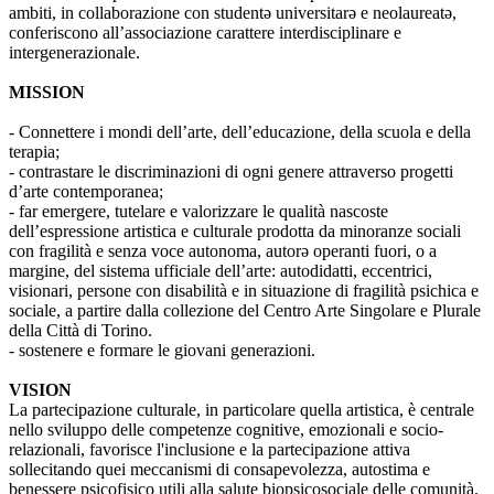
ambiti, in collaborazione con studentə universitarə e neolaureatə,
conferiscono all’associazione carattere interdisciplinare e
intergenerazionale.
MISSION
- Connettere i mondi dell’arte, dell’educazione, della scuola e della
terapia;
- contrastare le discriminazioni di ogni genere attraverso progetti
d’arte contemporanea;
- far emergere, tutelare e valorizzare le qualità nascoste
dell’espressione artistica e culturale prodotta da minoranze sociali
con fragilità e senza voce autonoma, autorə operanti fuori, o a
margine, del sistema ufficiale dell’arte: autodidatti, eccentrici,
visionari, persone con disabilità e in situazione di fragilità psichica e
sociale, a partire dalla collezione del Centro Arte Singolare e Plurale
della Città di Torino.
- sostenere e formare le giovani generazioni.
VISION
La partecipazione culturale, in particolare quella artistica, è centrale
nello sviluppo delle competenze cognitive, emozionali e socio-
relazionali, favorisce l'inclusione e la partecipazione attiva
sollecitando quei meccanismi di consapevolezza, autostima e
benessere psicofisico utili alla salute biopsicosociale delle comunità.