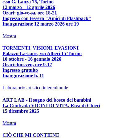
c.so G. Lanza 75, Torino
12 marzo - 12 aprile 2026
Orari: gio-ve-sa, ore 18-21
Ingresso con tessera "Amici di Flashback"
Inaugurazione 12 marzo 2026 ore 19
Mostra
TORMENTI, VISIONI, EVASIONI
Palazzo Lascaris, via Alfieri 15 Torino
10 ottobre - 16 gennaio 2026
Orari: lun-ven, ore 9-17
Ingresso gratuito
Inaugurazione h. 11
Laboratorio artistico interculturale
ART LAB - Il sogno del bosco dei bambini
La Contrada VICINI DI VITA, Riva di Chieri
15 dicembre 2025
Mostra
CIÒ CHE MI CONTIENE