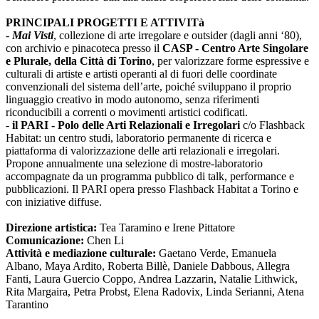
PRINCIPALI PROGETTI E ATTIVITà
-
Mai Visti
, collezione di arte irregolare e outsider (dagli anni ‘80),
con archivio e pinacoteca presso il
CASP - Centro Arte Singolare
e Plurale, della Città di Torino
, per valorizzare forme espressive e
culturali di artiste e artisti operanti al di fuori delle coordinate
convenzionali del sistema dell’arte, poiché sviluppano il proprio
linguaggio creativo in modo autonomo, senza riferimenti
riconducibili a correnti o movimenti artistici codificati.
-
il PARI - Polo delle Arti Relazionali e Irregolari
c/o Flashback
Habitat: un centro studi, laboratorio permanente di ricerca e
piattaforma di valorizzazione delle arti relazionali e irregolari.
Propone annualmente una selezione di mostre-laboratorio
accompagnate da un programma pubblico di talk, performance e
pubblicazioni. Il PARI opera presso Flashback Habitat a Torino e
con iniziative diffuse.
Direzione artistica:
Tea Taramino e Irene Pittatore
Comunicazione:
Chen Li
Attività e mediazione culturale:
Gaetano Verde, Emanuela
Albano, Maya Ardito, Roberta Billè, Daniele Dabbous, Allegra
Fanti, Laura Guercio Coppo, Andrea Lazzarin, Natalie Lithwick,
Rita Margaira, Petra Probst, Elena Radovix, Linda Serianni, Atena
Tarantino