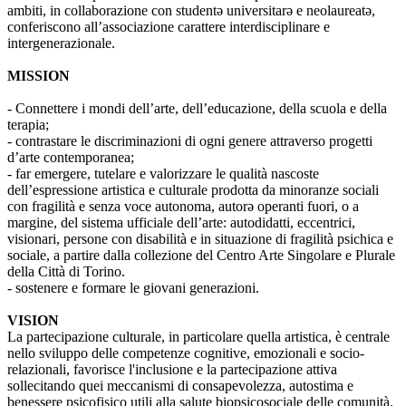
ambiti, in collaborazione con studentə universitarə e neolaureatə,
conferiscono all’associazione carattere interdisciplinare e
intergenerazionale.
MISSION
- Connettere i mondi dell’arte, dell’educazione, della scuola e della
terapia;
- contrastare le discriminazioni di ogni genere attraverso progetti
d’arte contemporanea;
- far emergere, tutelare e valorizzare le qualità nascoste
dell’espressione artistica e culturale prodotta da minoranze sociali
con fragilità e senza voce autonoma, autorə operanti fuori, o a
margine, del sistema ufficiale dell’arte: autodidatti, eccentrici,
visionari, persone con disabilità e in situazione di fragilità psichica e
sociale, a partire dalla collezione del Centro Arte Singolare e Plurale
della Città di Torino.
- sostenere e formare le giovani generazioni.
VISION
La partecipazione culturale, in particolare quella artistica, è centrale
nello sviluppo delle competenze cognitive, emozionali e socio-
relazionali, favorisce l'inclusione e la partecipazione attiva
sollecitando quei meccanismi di consapevolezza, autostima e
benessere psicofisico utili alla salute biopsicosociale delle comunità.