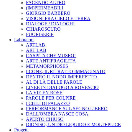
FACENDO ALTRO
(IM)PERMEABILI
GIORGIO BARBERO
VISIONI FRA CIELO E TERRA
DIALOGE / DIALOGHI
CHIAROSCURO
FUORISERIE
Laboratori
ARTLAB
ART LAB
CASPITA CHE MUSEO!
ARTE ANTIFRAGILITÀ
METAMORPHOSES
I-CONE, IL RITRATTO IMMAGINATO
DENTRO IL NODO IMPERFETTO
AL DI LÀ DELLE PAROLE
LINEE IN DIALOGO A ROVESCIO
LA VIE EN ROSE
PAROLE PER COLPIRE
I CIELI DI PALAZZO
PERFORMANCE SUL SEGNO LIBERO
DALL'OMBRA NASCE COSA
APERTO CHIUSO
DIONISO, UN DIO LIQUIDO E MOLTEPLICE
Progetti