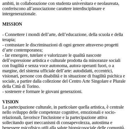
ambiti, in collaborazione con studentə universitarə e neolaureatə,
conferiscono all’associazione carattere interdisciplinare e
intergenerazionale.
MISSION
- Connettere i mondi dell’arte, dell’educazione, della scuola e della
terapia;
- contrastare le discriminazioni di ogni genere attraverso progetti
d’arte contemporanea;
- far emergere, tutelare e valorizzare le qualità nascoste
dell’espressione artistica e culturale prodotta da minoranze sociali
con fragilità e senza voce autonoma, autorə operanti fuori, o a
margine, del sistema ufficiale dell’arte: autodidatti, eccentrici,
visionari, persone con disabilità e in situazione di fragilità psichica e
sociale, a partire dalla collezione del Centro Arte Singolare e Plurale
della Città di Torino.
- sostenere e formare le giovani generazioni.
VISION
La partecipazione culturale, in particolare quella artistica, è centrale
nello sviluppo delle competenze cognitive, emozionali e socio-
relazionali, favorisce l'inclusione e la partecipazione attiva
sollecitando quei meccanismi di consapevolezza, autostima e
benessere psicofisico utili alla salute biopsicosociale delle comunità.