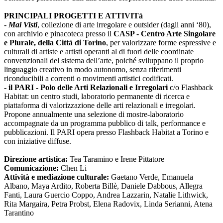
PRINCIPALI PROGETTI E ATTIVITà
-
Mai Visti
, collezione di arte irregolare e outsider (dagli anni ‘80),
con archivio e pinacoteca presso il
CASP - Centro Arte Singolare
e Plurale, della Città di Torino
, per valorizzare forme espressive e
culturali di artiste e artisti operanti al di fuori delle coordinate
convenzionali del sistema dell’arte, poiché sviluppano il proprio
linguaggio creativo in modo autonomo, senza riferimenti
riconducibili a correnti o movimenti artistici codificati.
-
il PARI - Polo delle Arti Relazionali e Irregolari
c/o Flashback
Habitat: un centro studi, laboratorio permanente di ricerca e
piattaforma di valorizzazione delle arti relazionali e irregolari.
Propone annualmente una selezione di mostre-laboratorio
accompagnate da un programma pubblico di talk, performance e
pubblicazioni. Il PARI opera presso Flashback Habitat a Torino e
con iniziative diffuse.
Direzione artistica:
Tea Taramino e Irene Pittatore
Comunicazione:
Chen Li
Attività e mediazione culturale:
Gaetano Verde, Emanuela
Albano, Maya Ardito, Roberta Billè, Daniele Dabbous, Allegra
Fanti, Laura Guercio Coppo, Andrea Lazzarin, Natalie Lithwick,
Rita Margaira, Petra Probst, Elena Radovix, Linda Serianni, Atena
Tarantino