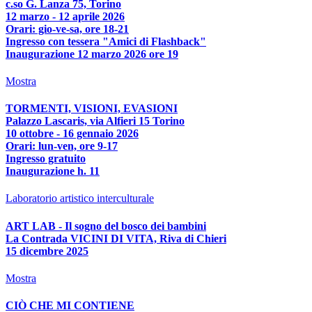
c.so G. Lanza 75, Torino
12 marzo - 12 aprile 2026
Orari: gio-ve-sa, ore 18-21
Ingresso con tessera "Amici di Flashback"
Inaugurazione 12 marzo 2026 ore 19
Mostra
TORMENTI, VISIONI, EVASIONI
Palazzo Lascaris, via Alfieri 15 Torino
10 ottobre - 16 gennaio 2026
Orari: lun-ven, ore 9-17
Ingresso gratuito
Inaugurazione h. 11
Laboratorio artistico interculturale
ART LAB - Il sogno del bosco dei bambini
La Contrada VICINI DI VITA, Riva di Chieri
15 dicembre 2025
Mostra
CIÒ CHE MI CONTIENE