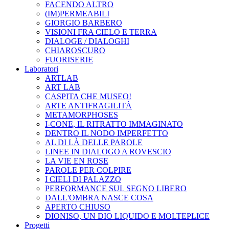
FACENDO ALTRO
(IM)PERMEABILI
GIORGIO BARBERO
VISIONI FRA CIELO E TERRA
DIALOGE / DIALOGHI
CHIAROSCURO
FUORISERIE
Laboratori
ARTLAB
ART LAB
CASPITA CHE MUSEO!
ARTE ANTIFRAGILITÀ
METAMORPHOSES
I-CONE, IL RITRATTO IMMAGINATO
DENTRO IL NODO IMPERFETTO
AL DI LÀ DELLE PAROLE
LINEE IN DIALOGO A ROVESCIO
LA VIE EN ROSE
PAROLE PER COLPIRE
I CIELI DI PALAZZO
PERFORMANCE SUL SEGNO LIBERO
DALL'OMBRA NASCE COSA
APERTO CHIUSO
DIONISO, UN DIO LIQUIDO E MOLTEPLICE
Progetti