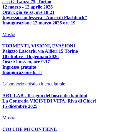
c.so G. Lanza 75, Torino
12 marzo - 12 aprile 2026
Orari: gio-ve-sa, ore 18-21
Ingresso con tessera "Amici di Flashback"
Inaugurazione 12 marzo 2026 ore 19
Mostra
TORMENTI, VISIONI, EVASIONI
Palazzo Lascaris, via Alfieri 15 Torino
10 ottobre - 16 gennaio 2026
Orari: lun-ven, ore 9-17
Ingresso gratuito
Inaugurazione h. 11
Laboratorio artistico interculturale
ART LAB - Il sogno del bosco dei bambini
La Contrada VICINI DI VITA, Riva di Chieri
15 dicembre 2025
Mostra
CIÒ CHE MI CONTIENE