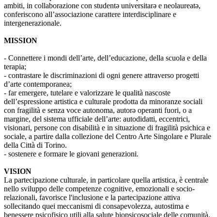
ambiti, in collaborazione con studentə universitarə e neolaureatə,
conferiscono all’associazione carattere interdisciplinare e
intergenerazionale.
MISSION
- Connettere i mondi dell’arte, dell’educazione, della scuola e della
terapia;
- contrastare le discriminazioni di ogni genere attraverso progetti
d’arte contemporanea;
- far emergere, tutelare e valorizzare le qualità nascoste
dell’espressione artistica e culturale prodotta da minoranze sociali
con fragilità e senza voce autonoma, autorə operanti fuori, o a
margine, del sistema ufficiale dell’arte: autodidatti, eccentrici,
visionari, persone con disabilità e in situazione di fragilità psichica e
sociale, a partire dalla collezione del Centro Arte Singolare e Plurale
della Città di Torino.
- sostenere e formare le giovani generazioni.
VISION
La partecipazione culturale, in particolare quella artistica, è centrale
nello sviluppo delle competenze cognitive, emozionali e socio-
relazionali, favorisce l'inclusione e la partecipazione attiva
sollecitando quei meccanismi di consapevolezza, autostima e
benessere psicofisico utili alla salute biopsicosociale delle comunità.