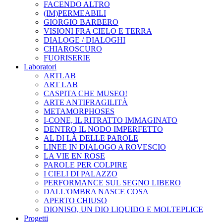
FACENDO ALTRO
(IM)PERMEABILI
GIORGIO BARBERO
VISIONI FRA CIELO E TERRA
DIALOGE / DIALOGHI
CHIAROSCURO
FUORISERIE
Laboratori
ARTLAB
ART LAB
CASPITA CHE MUSEO!
ARTE ANTIFRAGILITÀ
METAMORPHOSES
I-CONE, IL RITRATTO IMMAGINATO
DENTRO IL NODO IMPERFETTO
AL DI LÀ DELLE PAROLE
LINEE IN DIALOGO A ROVESCIO
LA VIE EN ROSE
PAROLE PER COLPIRE
I CIELI DI PALAZZO
PERFORMANCE SUL SEGNO LIBERO
DALL'OMBRA NASCE COSA
APERTO CHIUSO
DIONISO, UN DIO LIQUIDO E MOLTEPLICE
Progetti