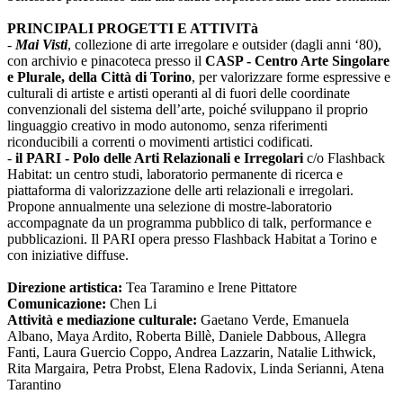
PRINCIPALI PROGETTI E ATTIVITà
-
Mai Visti
, collezione di arte irregolare e outsider (dagli anni ‘80),
con archivio e pinacoteca presso il
CASP - Centro Arte Singolare
e Plurale, della Città di Torino
, per valorizzare forme espressive e
culturali di artiste e artisti operanti al di fuori delle coordinate
convenzionali del sistema dell’arte, poiché sviluppano il proprio
linguaggio creativo in modo autonomo, senza riferimenti
riconducibili a correnti o movimenti artistici codificati.
-
il PARI - Polo delle Arti Relazionali e Irregolari
c/o Flashback
Habitat: un centro studi, laboratorio permanente di ricerca e
piattaforma di valorizzazione delle arti relazionali e irregolari.
Propone annualmente una selezione di mostre-laboratorio
accompagnate da un programma pubblico di talk, performance e
pubblicazioni. Il PARI opera presso Flashback Habitat a Torino e
con iniziative diffuse.
Direzione artistica:
Tea Taramino e Irene Pittatore
Comunicazione:
Chen Li
Attività e mediazione culturale:
Gaetano Verde, Emanuela
Albano, Maya Ardito, Roberta Billè, Daniele Dabbous, Allegra
Fanti, Laura Guercio Coppo, Andrea Lazzarin, Natalie Lithwick,
Rita Margaira, Petra Probst, Elena Radovix, Linda Serianni, Atena
Tarantino