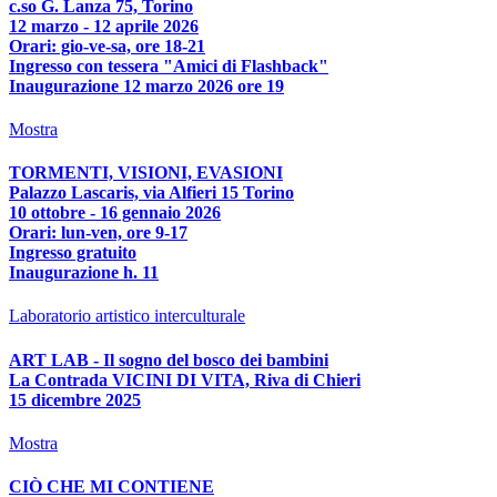
c.so G. Lanza 75, Torino
12 marzo - 12 aprile 2026
Orari: gio-ve-sa, ore 18-21
Ingresso con tessera "Amici di Flashback"
Inaugurazione 12 marzo 2026 ore 19
Mostra
TORMENTI, VISIONI, EVASIONI
Palazzo Lascaris, via Alfieri 15 Torino
10 ottobre - 16 gennaio 2026
Orari: lun-ven, ore 9-17
Ingresso gratuito
Inaugurazione h. 11
Laboratorio artistico interculturale
ART LAB - Il sogno del bosco dei bambini
La Contrada VICINI DI VITA, Riva di Chieri
15 dicembre 2025
Mostra
CIÒ CHE MI CONTIENE