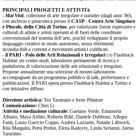
PRINCIPALI PROGETTI E ATTIVITà
-
Mai Visti
, collezione di arte irregolare e outsider (dagli anni ‘80),
con archivio e pinacoteca presso il
CASP - Centro Arte Singolare
e Plurale, della Città di Torino
, per valorizzare forme espressive e
culturali di artiste e artisti operanti al di fuori delle coordinate
convenzionali del sistema dell’arte, poiché sviluppano il proprio
linguaggio creativo in modo autonomo, senza riferimenti
riconducibili a correnti o movimenti artistici codificati.
-
il PARI - Polo delle Arti Relazionali e Irregolari
c/o Flashback
Habitat: un centro studi, laboratorio permanente di ricerca e
piattaforma di valorizzazione delle arti relazionali e irregolari.
Propone annualmente una selezione di mostre-laboratorio
accompagnate da un programma pubblico di talk, performance e
pubblicazioni. Il PARI opera presso Flashback Habitat a Torino e
con iniziative diffuse.
Direzione artistica:
Tea Taramino e Irene Pittatore
Comunicazione:
Chen Li
Attività e mediazione culturale:
Gaetano Verde, Emanuela
Albano, Maya Ardito, Roberta Billè, Daniele Dabbous, Allegra
Fanti, Laura Guercio Coppo, Andrea Lazzarin, Natalie Lithwick,
Rita Margaira, Petra Probst, Elena Radovix, Linda Serianni, Atena
Tarantino