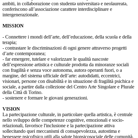
ambiti, in collaborazione con studentə universitarə e neolaureatə,
conferiscono all’associazione carattere interdisciplinare e
intergenerazionale.
MISSION
- Connettere i mondi dell’arte, dell’educazione, della scuola e della
terapia;
- contrastare le discriminazioni di ogni genere attraverso progetti
d’arte contemporanea;
- far emergere, tutelare e valorizzare le qualità nascoste
dell’espressione artistica e culturale prodotta da minoranze sociali
con fragilità e senza voce autonoma, autorə operanti fuori, o a
margine, del sistema ufficiale dell’arte: autodidatti, eccentrici,
visionari, persone con disabilità e in situazione di fragilità psichica e
sociale, a partire dalla collezione del Centro Arte Singolare e Plurale
della Città di Torino.
- sostenere e formare le giovani generazioni.
VISION
La partecipazione culturale, in particolare quella artistica, è centrale
nello sviluppo delle competenze cognitive, emozionali e socio-
relazionali, favorisce l'inclusione e la partecipazione attiva
sollecitando quei meccanismi di consapevolezza, autostima e
benessere psicofisico utili alla salute biopsicosociale delle comunità.