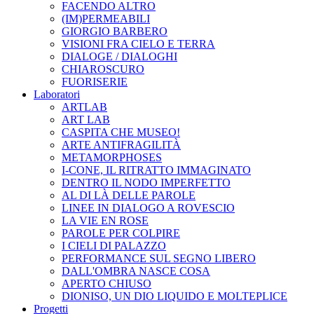
FACENDO ALTRO
(IM)PERMEABILI
GIORGIO BARBERO
VISIONI FRA CIELO E TERRA
DIALOGE / DIALOGHI
CHIAROSCURO
FUORISERIE
Laboratori
ARTLAB
ART LAB
CASPITA CHE MUSEO!
ARTE ANTIFRAGILITÀ
METAMORPHOSES
I-CONE, IL RITRATTO IMMAGINATO
DENTRO IL NODO IMPERFETTO
AL DI LÀ DELLE PAROLE
LINEE IN DIALOGO A ROVESCIO
LA VIE EN ROSE
PAROLE PER COLPIRE
I CIELI DI PALAZZO
PERFORMANCE SUL SEGNO LIBERO
DALL'OMBRA NASCE COSA
APERTO CHIUSO
DIONISO, UN DIO LIQUIDO E MOLTEPLICE
Progetti