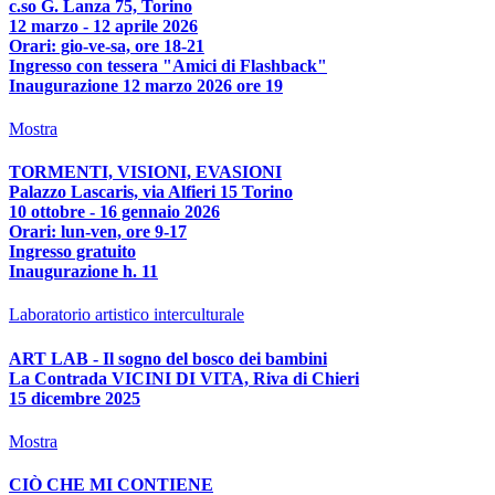
c.so G. Lanza 75, Torino
12 marzo - 12 aprile 2026
Orari: gio-ve-sa, ore 18-21
Ingresso con tessera "Amici di Flashback"
Inaugurazione 12 marzo 2026 ore 19
Mostra
TORMENTI, VISIONI, EVASIONI
Palazzo Lascaris, via Alfieri 15 Torino
10 ottobre - 16 gennaio 2026
Orari: lun-ven, ore 9-17
Ingresso gratuito
Inaugurazione h. 11
Laboratorio artistico interculturale
ART LAB - Il sogno del bosco dei bambini
La Contrada VICINI DI VITA, Riva di Chieri
15 dicembre 2025
Mostra
CIÒ CHE MI CONTIENE