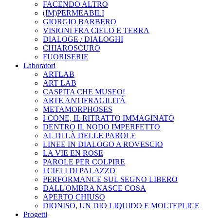
FACENDO ALTRO
(IM)PERMEABILI
GIORGIO BARBERO
VISIONI FRA CIELO E TERRA
DIALOGE / DIALOGHI
CHIAROSCURO
FUORISERIE
Laboratori
ARTLAB
ART LAB
CASPITA CHE MUSEO!
ARTE ANTIFRAGILITÀ
METAMORPHOSES
I-CONE, IL RITRATTO IMMAGINATO
DENTRO IL NODO IMPERFETTO
AL DI LÀ DELLE PAROLE
LINEE IN DIALOGO A ROVESCIO
LA VIE EN ROSE
PAROLE PER COLPIRE
I CIELI DI PALAZZO
PERFORMANCE SUL SEGNO LIBERO
DALL'OMBRA NASCE COSA
APERTO CHIUSO
DIONISO, UN DIO LIQUIDO E MOLTEPLICE
Progetti