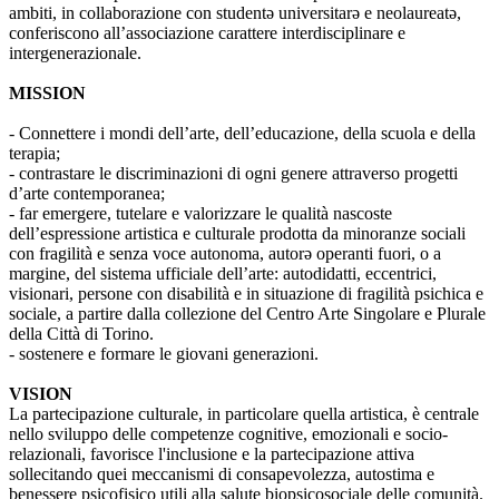
ambiti, in collaborazione con studentə universitarə e neolaureatə,
conferiscono all’associazione carattere interdisciplinare e
intergenerazionale.
MISSION
- Connettere i mondi dell’arte, dell’educazione, della scuola e della
terapia;
- contrastare le discriminazioni di ogni genere attraverso progetti
d’arte contemporanea;
- far emergere, tutelare e valorizzare le qualità nascoste
dell’espressione artistica e culturale prodotta da minoranze sociali
con fragilità e senza voce autonoma, autorə operanti fuori, o a
margine, del sistema ufficiale dell’arte: autodidatti, eccentrici,
visionari, persone con disabilità e in situazione di fragilità psichica e
sociale, a partire dalla collezione del Centro Arte Singolare e Plurale
della Città di Torino.
- sostenere e formare le giovani generazioni.
VISION
La partecipazione culturale, in particolare quella artistica, è centrale
nello sviluppo delle competenze cognitive, emozionali e socio-
relazionali, favorisce l'inclusione e la partecipazione attiva
sollecitando quei meccanismi di consapevolezza, autostima e
benessere psicofisico utili alla salute biopsicosociale delle comunità.