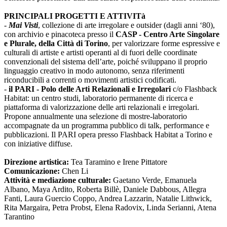
PRINCIPALI PROGETTI E ATTIVITà
-
Mai Visti
, collezione di arte irregolare e outsider (dagli anni ‘80),
con archivio e pinacoteca presso il
CASP - Centro Arte Singolare
e Plurale, della Città di Torino
, per valorizzare forme espressive e
culturali di artiste e artisti operanti al di fuori delle coordinate
convenzionali del sistema dell’arte, poiché sviluppano il proprio
linguaggio creativo in modo autonomo, senza riferimenti
riconducibili a correnti o movimenti artistici codificati.
-
il PARI - Polo delle Arti Relazionali e Irregolari
c/o Flashback
Habitat: un centro studi, laboratorio permanente di ricerca e
piattaforma di valorizzazione delle arti relazionali e irregolari.
Propone annualmente una selezione di mostre-laboratorio
accompagnate da un programma pubblico di talk, performance e
pubblicazioni. Il PARI opera presso Flashback Habitat a Torino e
con iniziative diffuse.
Direzione artistica:
Tea Taramino e Irene Pittatore
Comunicazione:
Chen Li
Attività e mediazione culturale:
Gaetano Verde, Emanuela
Albano, Maya Ardito, Roberta Billè, Daniele Dabbous, Allegra
Fanti, Laura Guercio Coppo, Andrea Lazzarin, Natalie Lithwick,
Rita Margaira, Petra Probst, Elena Radovix, Linda Serianni, Atena
Tarantino