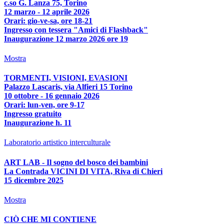
c.so G. Lanza 75, Torino
12 marzo - 12 aprile 2026
Orari: gio-ve-sa, ore 18-21
Ingresso con tessera "Amici di Flashback"
Inaugurazione 12 marzo 2026 ore 19
Mostra
TORMENTI, VISIONI, EVASIONI
Palazzo Lascaris, via Alfieri 15 Torino
10 ottobre - 16 gennaio 2026
Orari: lun-ven, ore 9-17
Ingresso gratuito
Inaugurazione h. 11
Laboratorio artistico interculturale
ART LAB - Il sogno del bosco dei bambini
La Contrada VICINI DI VITA, Riva di Chieri
15 dicembre 2025
Mostra
CIÒ CHE MI CONTIENE