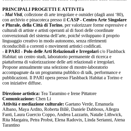
PRINCIPALI PROGETTI E ATTIVITà
-
Mai Visti
, collezione di arte irregolare e outsider (dagli anni ‘80),
con archivio e pinacoteca presso il
CASP - Centro Arte Singolare
e Plurale, della Città di Torino
, per valorizzare forme espressive e
culturali di artiste e artisti operanti al di fuori delle coordinate
convenzionali del sistema dell’arte, poiché sviluppano il proprio
linguaggio creativo in modo autonomo, senza riferimenti
riconducibili a correnti o movimenti artistici codificati.
-
il PARI - Polo delle Arti Relazionali e Irregolari
c/o Flashback
Habitat: un centro studi, laboratorio permanente di ricerca e
piattaforma di valorizzazione delle arti relazionali e irregolari.
Propone annualmente una selezione di mostre-laboratorio
accompagnate da un programma pubblico di talk, performance e
pubblicazioni. Il PARI opera presso Flashback Habitat a Torino e
con iniziative diffuse.
Direzione artistica:
Tea Taramino e Irene Pittatore
Comunicazione:
Chen Li
Attività e mediazione culturale:
Gaetano Verde, Emanuela
Albano, Maya Ardito, Roberta Billè, Daniele Dabbous, Allegra
Fanti, Laura Guercio Coppo, Andrea Lazzarin, Natalie Lithwick,
Rita Margaira, Petra Probst, Elena Radovix, Linda Serianni, Atena
Tarantino