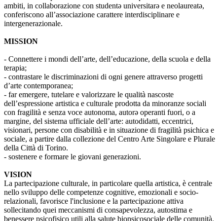
ambiti, in collaborazione con studentə universitarə e neolaureatə,
conferiscono all’associazione carattere interdisciplinare e
intergenerazionale.
MISSION
- Connettere i mondi dell’arte, dell’educazione, della scuola e della
terapia;
- contrastare le discriminazioni di ogni genere attraverso progetti
d’arte contemporanea;
- far emergere, tutelare e valorizzare le qualità nascoste
dell’espressione artistica e culturale prodotta da minoranze sociali
con fragilità e senza voce autonoma, autorə operanti fuori, o a
margine, del sistema ufficiale dell’arte: autodidatti, eccentrici,
visionari, persone con disabilità e in situazione di fragilità psichica e
sociale, a partire dalla collezione del Centro Arte Singolare e Plurale
della Città di Torino.
- sostenere e formare le giovani generazioni.
VISION
La partecipazione culturale, in particolare quella artistica, è centrale
nello sviluppo delle competenze cognitive, emozionali e socio-
relazionali, favorisce l'inclusione e la partecipazione attiva
sollecitando quei meccanismi di consapevolezza, autostima e
benessere psicofisico utili alla salute biopsicosociale delle comunità.