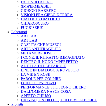
FACENDO ALTRO
(IM)PERMEABILI
GIORGIO BARBERO
VISIONI FRA CIELO E TERRA
DIALOGE / DIALOGHI
CHIAROSCURO
FUORISERIE
Laboratori
ARTLAB
ART LAB
CASPITA CHE MUSEO!
ARTE ANTIFRAGILITÀ
METAMORPHOSES
I-CONE, IL RITRATTO IMMAGINATO
DENTRO IL NODO IMPERFETTO
AL DI LÀ DELLE PAROLE
LINEE IN DIALOGO A ROVESCIO
LA VIE EN ROSE
PAROLE PER COLPIRE
I CIELI DI PALAZZO
PERFORMANCE SUL SEGNO LIBERO
DALL'OMBRA NASCE COSA
APERTO CHIUSO
DIONISO, UN DIO LIQUIDO E MOLTEPLICE
Progetti