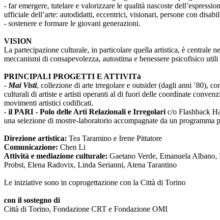
- far emergere, tutelare e valorizzare le qualità nascoste dell’espressi
ufficiale dell’arte: autodidatti, eccentrici, visionari, persone con disabi
- sostenere e formare le giovani generazioni.
VISION
La partecipazione culturale, in particolare quella artistica, è centrale 
meccanismi di consapevolezza, autostima e benessere psicofisico utili 
PRINCIPALI PROGETTI E ATTIVITà
-
Mai Visti
, collezione di arte irregolare e outsider (dagli anni ‘80), c
culturali di artiste e artisti operanti al di fuori delle coordinate conv
movimenti artistici codificati.
-
il PARI - Polo delle Arti Relazionali e Irregolari
c/o Flashback Habi
una selezione di mostre-laboratorio accompagnate da un programma pub
Direzione artistica:
Tea Taramino e Irene Pittatore
Comunicazione:
Chen Li
Attività e mediazione culturale:
Gaetano Verde, Emanuela Albano, Ma
Probst, Elena Radovix, Linda Serianni, Atena Tarantino
Le iniziative sono in coprogettazione con la Città di Torino
con il sostegno di
Città di Torino, Fondazione CRT e Fondazione OMI