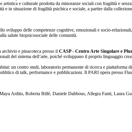
one artistica e culturale prodotta da minoranze sociali con fragilità e se
lità e in situazione di fragilità psichica e sociale, a partire dalla collezi
nello sviluppo delle competenze cognitive, emozionali e socio-relazionali,
alla salute biopsicosociale delle comunità.
on archivio e pinacoteca presso il
CASP - Centro Arte Singolare e Plura
enzionali del sistema dell’arte, poiché sviluppano il proprio linguaggio c
tat: un centro studi, laboratorio permanente di ricerca e piattaforma di
blico di talk, performance e pubblicazioni. Il PARI opera presso Flash
ya Ardito, Roberta Billè, Daniele Dabbous, Allegra Fanti, Laura Gue