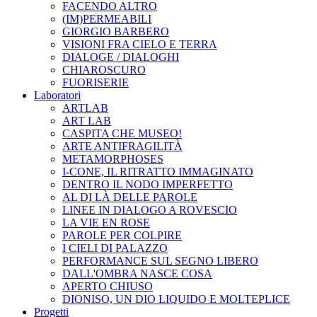
FACENDO ALTRO
(IM)PERMEABILI
GIORGIO BARBERO
VISIONI FRA CIELO E TERRA
DIALOGE / DIALOGHI
CHIAROSCURO
FUORISERIE
Laboratori
ARTLAB
ART LAB
CASPITA CHE MUSEO!
ARTE ANTIFRAGILITÀ
METAMORPHOSES
I-CONE, IL RITRATTO IMMAGINATO
DENTRO IL NODO IMPERFETTO
AL DI LÀ DELLE PAROLE
LINEE IN DIALOGO A ROVESCIO
LA VIE EN ROSE
PAROLE PER COLPIRE
I CIELI DI PALAZZO
PERFORMANCE SUL SEGNO LIBERO
DALL'OMBRA NASCE COSA
APERTO CHIUSO
DIONISO, UN DIO LIQUIDO E MOLTEPLICE
Progetti