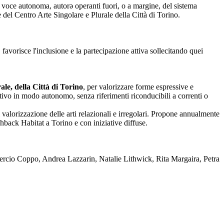
nza voce autonoma, autorə operanti fuori, o a margine, del sistema
one del Centro Arte Singolare e Plurale della Città di Torino.
 favorisce l'inclusione e la partecipazione attiva sollecitando quei
le, della Città di Torino
, per valorizzare forme espressive e
reativo in modo autonomo, senza riferimenti riconducibili a correnti o
 valorizzazione delle arti relazionali e irregolari. Propone annualmente
back Habitat a Torino e con iniziative diffuse.
rcio Coppo, Andrea Lazzarin, Natalie Lithwick, Rita Margaira, Petra