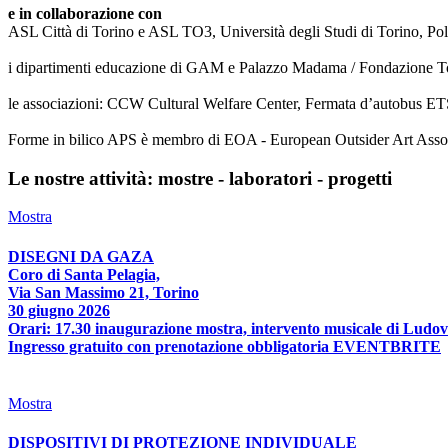
e in collaborazione con
ASL Città di Torino e ASL TO3, Università degli Studi di Torino, Poli
i dipartimenti educazione di GAM e Palazzo Madama / Fondazione T
le associazioni: CCW Cultural Welfare Center, Fermata d’autobus ETS
Forme in bilico APS è membro di EOA - European Outsider Art Associat
Le nostre attività: mostre - laboratori - progetti
Mostra
DISEGNI DA GAZA
Coro di Santa Pelagia,
Via San Massimo 21, Torino
30 giugno 2026
Orari: 17.30 inaugurazione mostra, intervento musicale di Ludov
Ingresso gratuito con prenotazione obbligatoria EVENTBRITE
Mostra
DISPOSITIVI DI PROTEZIONE INDIVIDUALE