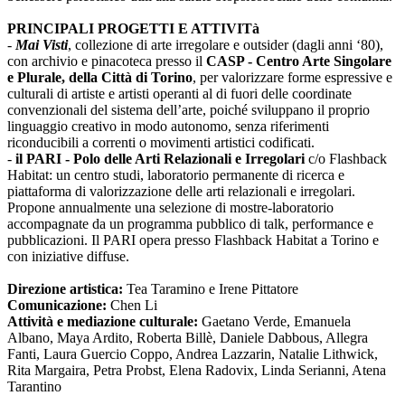
PRINCIPALI PROGETTI E ATTIVITà
-
Mai Visti
, collezione di arte irregolare e outsider (dagli anni ‘80),
con archivio e pinacoteca presso il
CASP - Centro Arte Singolare
e Plurale, della Città di Torino
, per valorizzare forme espressive e
culturali di artiste e artisti operanti al di fuori delle coordinate
convenzionali del sistema dell’arte, poiché sviluppano il proprio
linguaggio creativo in modo autonomo, senza riferimenti
riconducibili a correnti o movimenti artistici codificati.
-
il PARI - Polo delle Arti Relazionali e Irregolari
c/o Flashback
Habitat: un centro studi, laboratorio permanente di ricerca e
piattaforma di valorizzazione delle arti relazionali e irregolari.
Propone annualmente una selezione di mostre-laboratorio
accompagnate da un programma pubblico di talk, performance e
pubblicazioni. Il PARI opera presso Flashback Habitat a Torino e
con iniziative diffuse.
Direzione artistica:
Tea Taramino e Irene Pittatore
Comunicazione:
Chen Li
Attività e mediazione culturale:
Gaetano Verde, Emanuela
Albano, Maya Ardito, Roberta Billè, Daniele Dabbous, Allegra
Fanti, Laura Guercio Coppo, Andrea Lazzarin, Natalie Lithwick,
Rita Margaira, Petra Probst, Elena Radovix, Linda Serianni, Atena
Tarantino