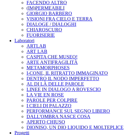
FACENDO ALTRO
(IM)PERMEABILI
GIORGIO BARBERO
VISIONI FRA CIELO E TERRA
DIALOGE / DIALOGHI
CHIAROSCURO
FUORISERIE
Laboratori
ARTLAB
ART LAB
CASPITA CHE MUSEO!
ARTE ANTIFRAGILITÀ
METAMORPHOSES
I-CONE, IL RITRATTO IMMAGINATO
DENTRO IL NODO IMPERFETTO
AL DI LÀ DELLE PAROLE
LINEE IN DIALOGO A ROVESCIO
LA VIE EN ROSE
PAROLE PER COLPIRE
I CIELI DI PALAZZO
PERFORMANCE SUL SEGNO LIBERO
DALL'OMBRA NASCE COSA
APERTO CHIUSO
DIONISO, UN DIO LIQUIDO E MOLTEPLICE
Progetti