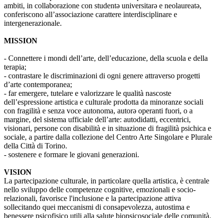
ambiti, in collaborazione con studentə universitarə e neolaureatə,
conferiscono all’associazione carattere interdisciplinare e
intergenerazionale.
MISSION
- Connettere i mondi dell’arte, dell’educazione, della scuola e della
terapia;
- contrastare le discriminazioni di ogni genere attraverso progetti
d’arte contemporanea;
- far emergere, tutelare e valorizzare le qualità nascoste
dell’espressione artistica e culturale prodotta da minoranze sociali
con fragilità e senza voce autonoma, autorə operanti fuori, o a
margine, del sistema ufficiale dell’arte: autodidatti, eccentrici,
visionari, persone con disabilità e in situazione di fragilità psichica e
sociale, a partire dalla collezione del Centro Arte Singolare e Plurale
della Città di Torino.
- sostenere e formare le giovani generazioni.
VISION
La partecipazione culturale, in particolare quella artistica, è centrale
nello sviluppo delle competenze cognitive, emozionali e socio-
relazionali, favorisce l'inclusione e la partecipazione attiva
sollecitando quei meccanismi di consapevolezza, autostima e
benessere psicofisico utili alla salute biopsicosociale delle comunità.