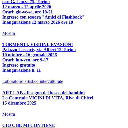
c.so G. Lanza 75, Torino
12 marzo - 12 aprile 2026
Orari: gio-ve-sa, ore 18-21
Ingresso con tessera "Amici di Flashback"
Inaugurazione 12 marzo 2026 ore 19
Mostra
TORMENTI, VISIONI, EVASIONI
Palazzo Lascaris, via Alfieri 15 Torino
10 ottobre - 16 gennaio 2026
Orari: lun-ven, ore 9-17
Ingresso gratuito
Inaugurazione h. 11
Laboratorio artistico interculturale
ART LAB - Il sogno del bosco dei bambini
La Contrada VICINI DI VITA, Riva di Chieri
15 dicembre 2025
Mostra
CIÒ CHE MI CONTIENE