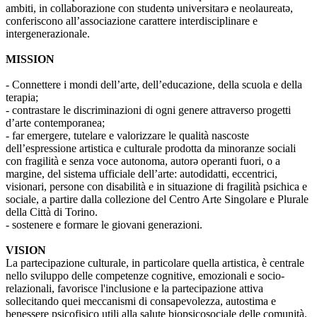
ambiti, in collaborazione con studentə universitarə e neolaureatə,
conferiscono all’associazione carattere interdisciplinare e
intergenerazionale.
MISSION
- Connettere i mondi dell’arte, dell’educazione, della scuola e della
terapia;
- contrastare le discriminazioni di ogni genere attraverso progetti
d’arte contemporanea;
- far emergere, tutelare e valorizzare le qualità nascoste
dell’espressione artistica e culturale prodotta da minoranze sociali
con fragilità e senza voce autonoma, autorə operanti fuori, o a
margine, del sistema ufficiale dell’arte: autodidatti, eccentrici,
visionari, persone con disabilità e in situazione di fragilità psichica e
sociale, a partire dalla collezione del Centro Arte Singolare e Plurale
della Città di Torino.
- sostenere e formare le giovani generazioni.
VISION
La partecipazione culturale, in particolare quella artistica, è centrale
nello sviluppo delle competenze cognitive, emozionali e socio-
relazionali, favorisce l'inclusione e la partecipazione attiva
sollecitando quei meccanismi di consapevolezza, autostima e
benessere psicofisico utili alla salute biopsicosociale delle comunità.