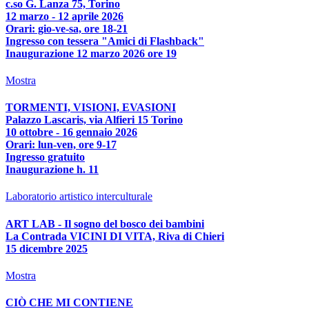
c.so G. Lanza 75, Torino
12 marzo - 12 aprile 2026
Orari: gio-ve-sa, ore 18-21
Ingresso con tessera "Amici di Flashback"
Inaugurazione 12 marzo 2026 ore 19
Mostra
TORMENTI, VISIONI, EVASIONI
Palazzo Lascaris, via Alfieri 15 Torino
10 ottobre - 16 gennaio 2026
Orari: lun-ven, ore 9-17
Ingresso gratuito
Inaugurazione h. 11
Laboratorio artistico interculturale
ART LAB - Il sogno del bosco dei bambini
La Contrada VICINI DI VITA, Riva di Chieri
15 dicembre 2025
Mostra
CIÒ CHE MI CONTIENE