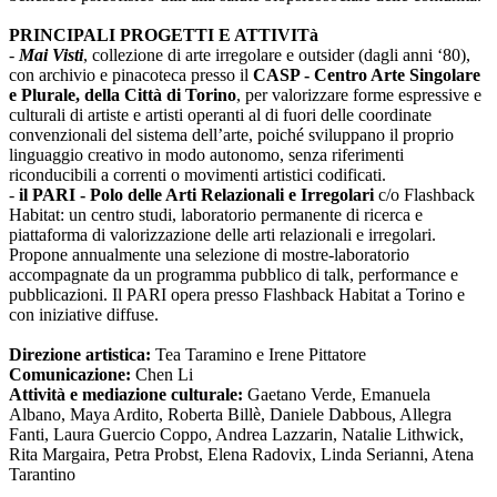
PRINCIPALI PROGETTI E ATTIVITà
-
Mai Visti
, collezione di arte irregolare e outsider (dagli anni ‘80),
con archivio e pinacoteca presso il
CASP - Centro Arte Singolare
e Plurale, della Città di Torino
, per valorizzare forme espressive e
culturali di artiste e artisti operanti al di fuori delle coordinate
convenzionali del sistema dell’arte, poiché sviluppano il proprio
linguaggio creativo in modo autonomo, senza riferimenti
riconducibili a correnti o movimenti artistici codificati.
-
il PARI - Polo delle Arti Relazionali e Irregolari
c/o Flashback
Habitat: un centro studi, laboratorio permanente di ricerca e
piattaforma di valorizzazione delle arti relazionali e irregolari.
Propone annualmente una selezione di mostre-laboratorio
accompagnate da un programma pubblico di talk, performance e
pubblicazioni. Il PARI opera presso Flashback Habitat a Torino e
con iniziative diffuse.
Direzione artistica:
Tea Taramino e Irene Pittatore
Comunicazione:
Chen Li
Attività e mediazione culturale:
Gaetano Verde, Emanuela
Albano, Maya Ardito, Roberta Billè, Daniele Dabbous, Allegra
Fanti, Laura Guercio Coppo, Andrea Lazzarin, Natalie Lithwick,
Rita Margaira, Petra Probst, Elena Radovix, Linda Serianni, Atena
Tarantino