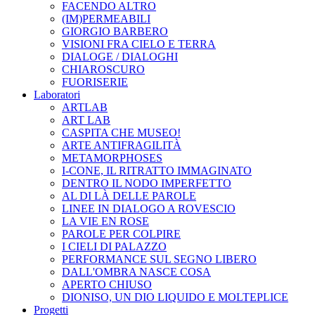
FACENDO ALTRO
(IM)PERMEABILI
GIORGIO BARBERO
VISIONI FRA CIELO E TERRA
DIALOGE / DIALOGHI
CHIAROSCURO
FUORISERIE
Laboratori
ARTLAB
ART LAB
CASPITA CHE MUSEO!
ARTE ANTIFRAGILITÀ
METAMORPHOSES
I-CONE, IL RITRATTO IMMAGINATO
DENTRO IL NODO IMPERFETTO
AL DI LÀ DELLE PAROLE
LINEE IN DIALOGO A ROVESCIO
LA VIE EN ROSE
PAROLE PER COLPIRE
I CIELI DI PALAZZO
PERFORMANCE SUL SEGNO LIBERO
DALL'OMBRA NASCE COSA
APERTO CHIUSO
DIONISO, UN DIO LIQUIDO E MOLTEPLICE
Progetti