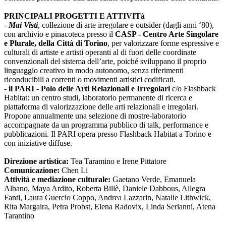
PRINCIPALI PROGETTI E ATTIVITà
-
Mai Visti
, collezione di arte irregolare e outsider (dagli anni ‘80),
con archivio e pinacoteca presso il
CASP - Centro Arte Singolare
e Plurale, della Città di Torino
, per valorizzare forme espressive e
culturali di artiste e artisti operanti al di fuori delle coordinate
convenzionali del sistema dell’arte, poiché sviluppano il proprio
linguaggio creativo in modo autonomo, senza riferimenti
riconducibili a correnti o movimenti artistici codificati.
-
il PARI - Polo delle Arti Relazionali e Irregolari
c/o Flashback
Habitat: un centro studi, laboratorio permanente di ricerca e
piattaforma di valorizzazione delle arti relazionali e irregolari.
Propone annualmente una selezione di mostre-laboratorio
accompagnate da un programma pubblico di talk, performance e
pubblicazioni. Il PARI opera presso Flashback Habitat a Torino e
con iniziative diffuse.
Direzione artistica:
Tea Taramino e Irene Pittatore
Comunicazione:
Chen Li
Attività e mediazione culturale:
Gaetano Verde, Emanuela
Albano, Maya Ardito, Roberta Billè, Daniele Dabbous, Allegra
Fanti, Laura Guercio Coppo, Andrea Lazzarin, Natalie Lithwick,
Rita Margaira, Petra Probst, Elena Radovix, Linda Serianni, Atena
Tarantino