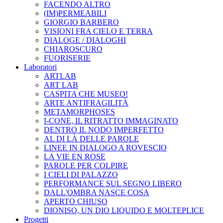
FACENDO ALTRO
(IM)PERMEABILI
GIORGIO BARBERO
VISIONI FRA CIELO E TERRA
DIALOGE / DIALOGHI
CHIAROSCURO
FUORISERIE
Laboratori
ARTLAB
ART LAB
CASPITA CHE MUSEO!
ARTE ANTIFRAGILITÀ
METAMORPHOSES
I-CONE, IL RITRATTO IMMAGINATO
DENTRO IL NODO IMPERFETTO
AL DI LÀ DELLE PAROLE
LINEE IN DIALOGO A ROVESCIO
LA VIE EN ROSE
PAROLE PER COLPIRE
I CIELI DI PALAZZO
PERFORMANCE SUL SEGNO LIBERO
DALL'OMBRA NASCE COSA
APERTO CHIUSO
DIONISO, UN DIO LIQUIDO E MOLTEPLICE
Progetti