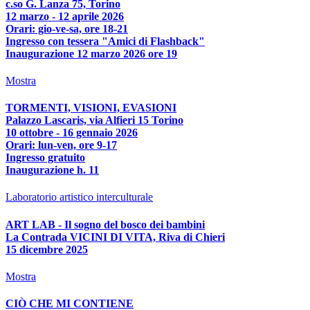
c.so G. Lanza 75, Torino
12 marzo - 12 aprile 2026
Orari: gio-ve-sa, ore 18-21
Ingresso con tessera "Amici di Flashback"
Inaugurazione 12 marzo 2026 ore 19
Mostra
TORMENTI, VISIONI, EVASIONI
Palazzo Lascaris, via Alfieri 15 Torino
10 ottobre - 16 gennaio 2026
Orari: lun-ven, ore 9-17
Ingresso gratuito
Inaugurazione h. 11
Laboratorio artistico interculturale
ART LAB - Il sogno del bosco dei bambini
La Contrada VICINI DI VITA, Riva di Chieri
15 dicembre 2025
Mostra
CIÒ CHE MI CONTIENE