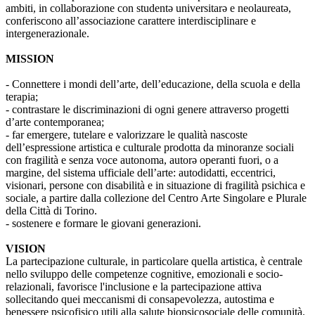
ambiti, in collaborazione con studentə universitarə e neolaureatə,
conferiscono all’associazione carattere interdisciplinare e
intergenerazionale.
MISSION
- Connettere i mondi dell’arte, dell’educazione, della scuola e della
terapia;
- contrastare le discriminazioni di ogni genere attraverso progetti
d’arte contemporanea;
- far emergere, tutelare e valorizzare le qualità nascoste
dell’espressione artistica e culturale prodotta da minoranze sociali
con fragilità e senza voce autonoma, autorə operanti fuori, o a
margine, del sistema ufficiale dell’arte: autodidatti, eccentrici,
visionari, persone con disabilità e in situazione di fragilità psichica e
sociale, a partire dalla collezione del Centro Arte Singolare e Plurale
della Città di Torino.
- sostenere e formare le giovani generazioni.
VISION
La partecipazione culturale, in particolare quella artistica, è centrale
nello sviluppo delle competenze cognitive, emozionali e socio-
relazionali, favorisce l'inclusione e la partecipazione attiva
sollecitando quei meccanismi di consapevolezza, autostima e
benessere psicofisico utili alla salute biopsicosociale delle comunità.