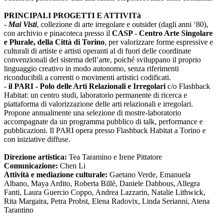
PRINCIPALI PROGETTI E ATTIVITà
-
Mai Visti
, collezione di arte irregolare e outsider (dagli anni ‘80),
con archivio e pinacoteca presso il
CASP - Centro Arte Singolare
e Plurale, della Città di Torino
, per valorizzare forme espressive e
culturali di artiste e artisti operanti al di fuori delle coordinate
convenzionali del sistema dell’arte, poiché sviluppano il proprio
linguaggio creativo in modo autonomo, senza riferimenti
riconducibili a correnti o movimenti artistici codificati.
-
il PARI - Polo delle Arti Relazionali e Irregolari
c/o Flashback
Habitat: un centro studi, laboratorio permanente di ricerca e
piattaforma di valorizzazione delle arti relazionali e irregolari.
Propone annualmente una selezione di mostre-laboratorio
accompagnate da un programma pubblico di talk, performance e
pubblicazioni. Il PARI opera presso Flashback Habitat a Torino e
con iniziative diffuse.
Direzione artistica:
Tea Taramino e Irene Pittatore
Comunicazione:
Chen Li
Attività e mediazione culturale:
Gaetano Verde, Emanuela
Albano, Maya Ardito, Roberta Billè, Daniele Dabbous, Allegra
Fanti, Laura Guercio Coppo, Andrea Lazzarin, Natalie Lithwick,
Rita Margaira, Petra Probst, Elena Radovix, Linda Serianni, Atena
Tarantino