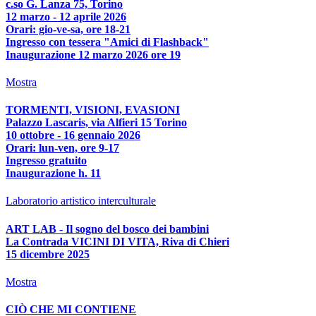
c.so G. Lanza 75, Torino
12 marzo - 12 aprile 2026
Orari: gio-ve-sa, ore 18-21
Ingresso con tessera "Amici di Flashback"
Inaugurazione 12 marzo 2026 ore 19
Mostra
TORMENTI, VISIONI, EVASIONI
Palazzo Lascaris, via Alfieri 15 Torino
10 ottobre - 16 gennaio 2026
Orari: lun-ven, ore 9-17
Ingresso gratuito
Inaugurazione h. 11
Laboratorio artistico interculturale
ART LAB - Il sogno del bosco dei bambini
La Contrada VICINI DI VITA, Riva di Chieri
15 dicembre 2025
Mostra
CIÒ CHE MI CONTIENE