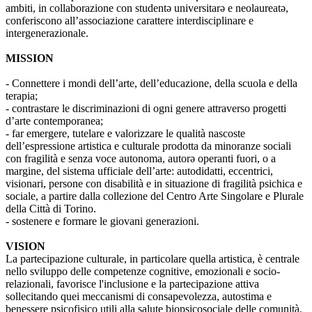
ambiti, in collaborazione con studentə universitarə e neolaureatə,
conferiscono all’associazione carattere interdisciplinare e
intergenerazionale.
MISSION
- Connettere i mondi dell’arte, dell’educazione, della scuola e della
terapia;
- contrastare le discriminazioni di ogni genere attraverso progetti
d’arte contemporanea;
- far emergere, tutelare e valorizzare le qualità nascoste
dell’espressione artistica e culturale prodotta da minoranze sociali
con fragilità e senza voce autonoma, autorə operanti fuori, o a
margine, del sistema ufficiale dell’arte: autodidatti, eccentrici,
visionari, persone con disabilità e in situazione di fragilità psichica e
sociale, a partire dalla collezione del Centro Arte Singolare e Plurale
della Città di Torino.
- sostenere e formare le giovani generazioni.
VISION
La partecipazione culturale, in particolare quella artistica, è centrale
nello sviluppo delle competenze cognitive, emozionali e socio-
relazionali, favorisce l'inclusione e la partecipazione attiva
sollecitando quei meccanismi di consapevolezza, autostima e
benessere psicofisico utili alla salute biopsicosociale delle comunità.