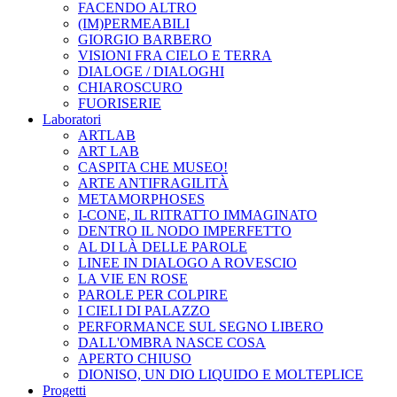
FACENDO ALTRO
(IM)PERMEABILI
GIORGIO BARBERO
VISIONI FRA CIELO E TERRA
DIALOGE / DIALOGHI
CHIAROSCURO
FUORISERIE
Laboratori
ARTLAB
ART LAB
CASPITA CHE MUSEO!
ARTE ANTIFRAGILITÀ
METAMORPHOSES
I-CONE, IL RITRATTO IMMAGINATO
DENTRO IL NODO IMPERFETTO
AL DI LÀ DELLE PAROLE
LINEE IN DIALOGO A ROVESCIO
LA VIE EN ROSE
PAROLE PER COLPIRE
I CIELI DI PALAZZO
PERFORMANCE SUL SEGNO LIBERO
DALL'OMBRA NASCE COSA
APERTO CHIUSO
DIONISO, UN DIO LIQUIDO E MOLTEPLICE
Progetti