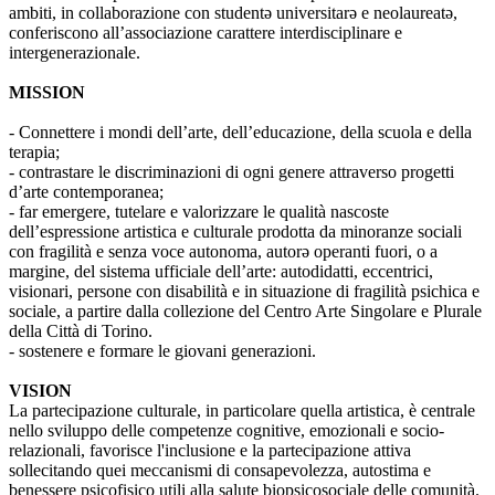
ambiti, in collaborazione con studentə universitarə e neolaureatə,
conferiscono all’associazione carattere interdisciplinare e
intergenerazionale.
MISSION
- Connettere i mondi dell’arte, dell’educazione, della scuola e della
terapia;
- contrastare le discriminazioni di ogni genere attraverso progetti
d’arte contemporanea;
- far emergere, tutelare e valorizzare le qualità nascoste
dell’espressione artistica e culturale prodotta da minoranze sociali
con fragilità e senza voce autonoma, autorə operanti fuori, o a
margine, del sistema ufficiale dell’arte: autodidatti, eccentrici,
visionari, persone con disabilità e in situazione di fragilità psichica e
sociale, a partire dalla collezione del Centro Arte Singolare e Plurale
della Città di Torino.
- sostenere e formare le giovani generazioni.
VISION
La partecipazione culturale, in particolare quella artistica, è centrale
nello sviluppo delle competenze cognitive, emozionali e socio-
relazionali, favorisce l'inclusione e la partecipazione attiva
sollecitando quei meccanismi di consapevolezza, autostima e
benessere psicofisico utili alla salute biopsicosociale delle comunità.