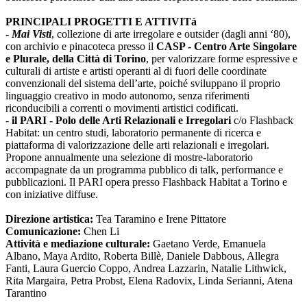
PRINCIPALI PROGETTI E ATTIVITà
-
Mai Visti
, collezione di arte irregolare e outsider (dagli anni ‘80),
con archivio e pinacoteca presso il
CASP - Centro Arte Singolare
e Plurale, della Città di Torino
, per valorizzare forme espressive e
culturali di artiste e artisti operanti al di fuori delle coordinate
convenzionali del sistema dell’arte, poiché sviluppano il proprio
linguaggio creativo in modo autonomo, senza riferimenti
riconducibili a correnti o movimenti artistici codificati.
-
il PARI - Polo delle Arti Relazionali e Irregolari
c/o Flashback
Habitat: un centro studi, laboratorio permanente di ricerca e
piattaforma di valorizzazione delle arti relazionali e irregolari.
Propone annualmente una selezione di mostre-laboratorio
accompagnate da un programma pubblico di talk, performance e
pubblicazioni. Il PARI opera presso Flashback Habitat a Torino e
con iniziative diffuse.
Direzione artistica:
Tea Taramino e Irene Pittatore
Comunicazione:
Chen Li
Attività e mediazione culturale:
Gaetano Verde, Emanuela
Albano, Maya Ardito, Roberta Billè, Daniele Dabbous, Allegra
Fanti, Laura Guercio Coppo, Andrea Lazzarin, Natalie Lithwick,
Rita Margaira, Petra Probst, Elena Radovix, Linda Serianni, Atena
Tarantino