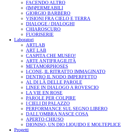
FACENDO ALTRO
(IM)PERMEABILI
GIORGIO BARBERO
VISIONI FRA CIELO E TERRA
DIALOGE / DIALOGHI
CHIAROSCURO
FUORISERIE
Laboratori
ARTLAB
ART LAB
CASPITA CHE MUSEO!
ARTE ANTIFRAGILITÀ
METAMORPHOSES
I-CONE, IL RITRATTO IMMAGINATO
DENTRO IL NODO IMPERFETTO
AL DI LÀ DELLE PAROLE
LINEE IN DIALOGO A ROVESCIO
LA VIE EN ROSE
PAROLE PER COLPIRE
I CIELI DI PALAZZO
PERFORMANCE SUL SEGNO LIBERO
DALL'OMBRA NASCE COSA
APERTO CHIUSO
DIONISO, UN DIO LIQUIDO E MOLTEPLICE
Progetti