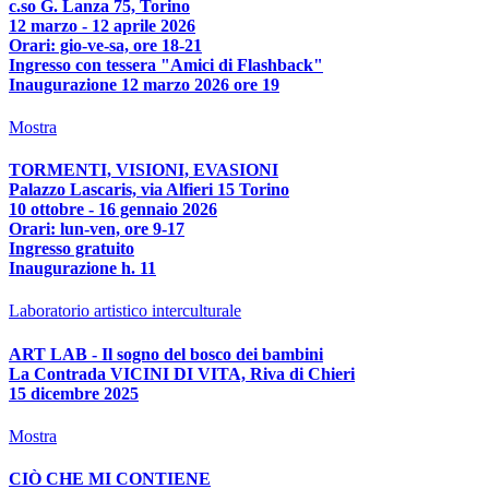
c.so G. Lanza 75, Torino
12 marzo - 12 aprile 2026
Orari: gio-ve-sa, ore 18-21
Ingresso con tessera "Amici di Flashback"
Inaugurazione 12 marzo 2026 ore 19
Mostra
TORMENTI, VISIONI, EVASIONI
Palazzo Lascaris, via Alfieri 15 Torino
10 ottobre - 16 gennaio 2026
Orari: lun-ven, ore 9-17
Ingresso gratuito
Inaugurazione h. 11
Laboratorio artistico interculturale
ART LAB - Il sogno del bosco dei bambini
La Contrada VICINI DI VITA, Riva di Chieri
15 dicembre 2025
Mostra
CIÒ CHE MI CONTIENE