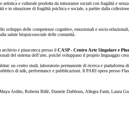
one artistica e culturale prodotta da minoranze sociali con fragilità e se
lità e in situazione di fragilità psichica e sociale, a partire dalla collezi
nello sviluppo delle competenze cognitive, emozionali e socio-relazionali,
alla salute biopsicosociale delle comunità.
on archivio e pinacoteca presso il
CASP - Centro Arte Singolare e Plura
enzionali del sistema dell’arte, poiché sviluppano il proprio linguaggio c
tat: un centro studi, laboratorio permanente di ricerca e piattaforma di
blico di talk, performance e pubblicazioni. Il PARI opera presso Flash
ya Ardito, Roberta Billè, Daniele Dabbous, Allegra Fanti, Laura Gue