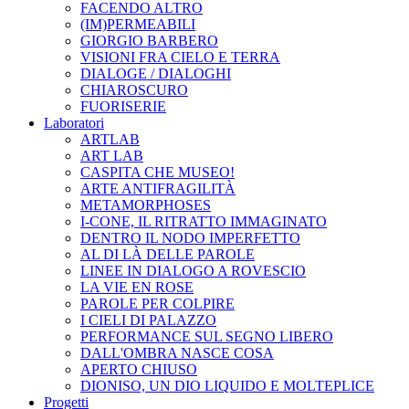
FACENDO ALTRO
(IM)PERMEABILI
GIORGIO BARBERO
VISIONI FRA CIELO E TERRA
DIALOGE / DIALOGHI
CHIAROSCURO
FUORISERIE
Laboratori
ARTLAB
ART LAB
CASPITA CHE MUSEO!
ARTE ANTIFRAGILITÀ
METAMORPHOSES
I-CONE, IL RITRATTO IMMAGINATO
DENTRO IL NODO IMPERFETTO
AL DI LÀ DELLE PAROLE
LINEE IN DIALOGO A ROVESCIO
LA VIE EN ROSE
PAROLE PER COLPIRE
I CIELI DI PALAZZO
PERFORMANCE SUL SEGNO LIBERO
DALL'OMBRA NASCE COSA
APERTO CHIUSO
DIONISO, UN DIO LIQUIDO E MOLTEPLICE
Progetti