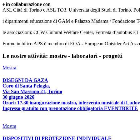
e in collaborazione con
ASL Città di Torino e ASL TO3, Università degli Studi di Torino, Poli
i dipartimenti educazione di GAM e Palazzo Madama / Fondazione T
le associazioni: CCW Cultural Welfare Center, Fermata d’autobus ETS
Forme in bilico APS è membro di EOA - European Outsider Art Associat
Le nostre attività: mostre - laboratori - progetti
Mostra
DISEGNI DA GAZA
Coro di Santa Pelagia,
Via San Massimo 21, Torino
30 giugno 2026
Orari: 17.30 inaugurazione mostra, intervento musicale di Ludov
Ingresso gratuito con prenotazione obbligatoria EVENTBRITE
Mostra
DISPOSITIVI DI PROTEZIONE INDIVIDUALE