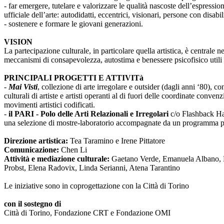
- far emergere, tutelare e valorizzare le qualità nascoste dell’espressi
ufficiale dell’arte: autodidatti, eccentrici, visionari, persone con disabi
- sostenere e formare le giovani generazioni.
VISION
La partecipazione culturale, in particolare quella artistica, è centrale 
meccanismi di consapevolezza, autostima e benessere psicofisico utili 
PRINCIPALI PROGETTI E ATTIVITà
-
Mai Visti
, collezione di arte irregolare e outsider (dagli anni ‘80), c
culturali di artiste e artisti operanti al di fuori delle coordinate conv
movimenti artistici codificati.
-
il PARI - Polo delle Arti Relazionali e Irregolari
c/o Flashback Habi
una selezione di mostre-laboratorio accompagnate da un programma pub
Direzione artistica:
Tea Taramino e Irene Pittatore
Comunicazione:
Chen Li
Attività e mediazione culturale:
Gaetano Verde, Emanuela Albano, Ma
Probst, Elena Radovix, Linda Serianni, Atena Tarantino
Le iniziative sono in coprogettazione con la Città di Torino
con il sostegno di
Città di Torino, Fondazione CRT e Fondazione OMI