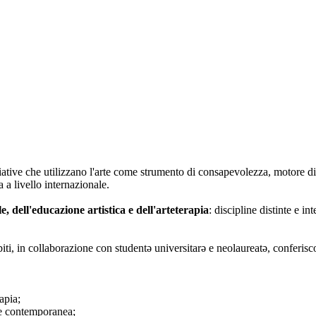
iative che utilizzano l'arte come strumento di consapevolezza, motore di
 a livello internazionale.
le, dell'educazione artistica e dell'arteterapia
: discipline distinte e i
biti, in collaborazione con studentə universitarə e neolaureatə, conferisc
apia;
rte contemporanea;