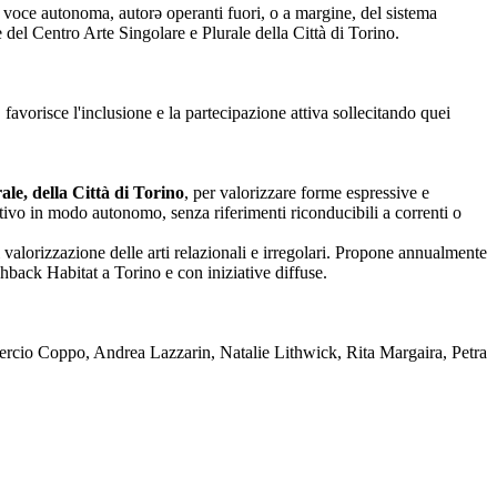
nza voce autonoma, autorə operanti fuori, o a margine, del sistema
one del Centro Arte Singolare e Plurale della Città di Torino.
 favorisce l'inclusione e la partecipazione attiva sollecitando quei
le, della Città di Torino
, per valorizzare forme espressive e
reativo in modo autonomo, senza riferimenti riconducibili a correnti o
 valorizzazione delle arti relazionali e irregolari. Propone annualmente
back Habitat a Torino e con iniziative diffuse.
rcio Coppo, Andrea Lazzarin, Natalie Lithwick, Rita Margaira, Petra