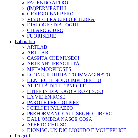
FACENDO ALTRO
(IM)PERMEABILI
GIORGIO BARBERO
VISIONI FRA CIELO E TERRA
DIALOGE / DIALOGHI
CHIAROSCURO
FUORISERIE
Laboratori
ARTLAB
ART LAB
CASPITA CHE MUSEO!
ARTE ANTIFRAGILITÀ
METAMORPHOSES
I-CONE, IL RITRATTO IMMAGINATO
DENTRO IL NODO IMPERFETTO
AL DI LÀ DELLE PAROLE
LINEE IN DIALOGO A ROVESCIO
LA VIE EN ROSE
PAROLE PER COLPIRE
I CIELI DI PALAZZO
PERFORMANCE SUL SEGNO LIBERO
DALL'OMBRA NASCE COSA
APERTO CHIUSO
DIONISO, UN DIO LIQUIDO E MOLTEPLICE
Progetti