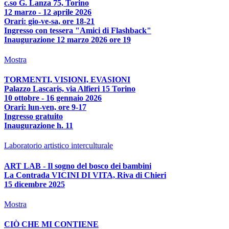
c.so G. Lanza 75, Torino
12 marzo - 12 aprile 2026
Orari: gio-ve-sa, ore 18-21
Ingresso con tessera "Amici di Flashback"
Inaugurazione 12 marzo 2026 ore 19
Mostra
TORMENTI, VISIONI, EVASIONI
Palazzo Lascaris, via Alfieri 15 Torino
10 ottobre - 16 gennaio 2026
Orari: lun-ven, ore 9-17
Ingresso gratuito
Inaugurazione h. 11
Laboratorio artistico interculturale
ART LAB - Il sogno del bosco dei bambini
La Contrada VICINI DI VITA, Riva di Chieri
15 dicembre 2025
Mostra
CIÒ CHE MI CONTIENE