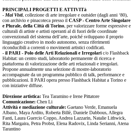
PRINCIPALI PROGETTI E ATTIVITà
-
Mai Visti
, collezione di arte irregolare e outsider (dagli anni ‘80),
con archivio e pinacoteca presso il
CASP - Centro Arte Singolare
e Plurale, della Città di Torino
, per valorizzare forme espressive e
culturali di artiste e artisti operanti al di fuori delle coordinate
convenzionali del sistema dell’arte, poiché sviluppano il proprio
linguaggio creativo in modo autonomo, senza riferimenti
riconducibili a correnti o movimenti artistici codificati.
-
il PARI - Polo delle Arti Relazionali e Irregolari
c/o Flashback
Habitat: un centro studi, laboratorio permanente di ricerca e
piattaforma di valorizzazione delle arti relazionali e irregolari.
Propone annualmente una selezione di mostre-laboratorio
accompagnate da un programma pubblico di talk, performance e
pubblicazioni. Il PARI opera presso Flashback Habitat a Torino e
con iniziative diffuse.
Direzione artistica:
Tea Taramino e Irene Pittatore
Comunicazione:
Chen Li
Attività e mediazione culturale:
Gaetano Verde, Emanuela
Albano, Maya Ardito, Roberta Billè, Daniele Dabbous, Allegra
Fanti, Laura Guercio Coppo, Andrea Lazzarin, Natalie Lithwick,
Rita Margaira, Petra Probst, Elena Radovix, Linda Serianni, Atena
Tarantino