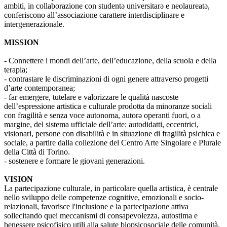
ambiti, in collaborazione con studentə universitarə e neolaureatə,
conferiscono all’associazione carattere interdisciplinare e
intergenerazionale.
MISSION
- Connettere i mondi dell’arte, dell’educazione, della scuola e della
terapia;
- contrastare le discriminazioni di ogni genere attraverso progetti
d’arte contemporanea;
- far emergere, tutelare e valorizzare le qualità nascoste
dell’espressione artistica e culturale prodotta da minoranze sociali
con fragilità e senza voce autonoma, autorə operanti fuori, o a
margine, del sistema ufficiale dell’arte: autodidatti, eccentrici,
visionari, persone con disabilità e in situazione di fragilità psichica e
sociale, a partire dalla collezione del Centro Arte Singolare e Plurale
della Città di Torino.
- sostenere e formare le giovani generazioni.
VISION
La partecipazione culturale, in particolare quella artistica, è centrale
nello sviluppo delle competenze cognitive, emozionali e socio-
relazionali, favorisce l'inclusione e la partecipazione attiva
sollecitando quei meccanismi di consapevolezza, autostima e
benessere psicofisico utili alla salute biopsicosociale delle comunità.