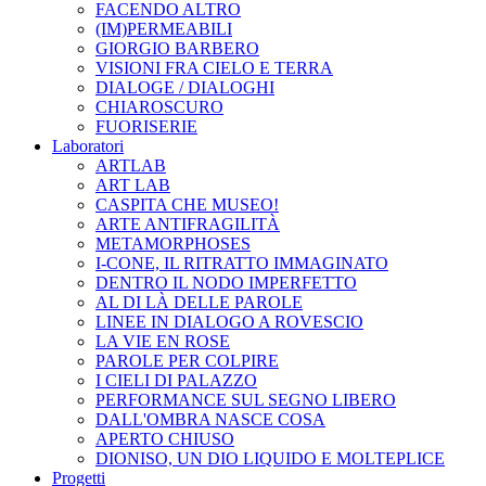
FACENDO ALTRO
(IM)PERMEABILI
GIORGIO BARBERO
VISIONI FRA CIELO E TERRA
DIALOGE / DIALOGHI
CHIAROSCURO
FUORISERIE
Laboratori
ARTLAB
ART LAB
CASPITA CHE MUSEO!
ARTE ANTIFRAGILITÀ
METAMORPHOSES
I-CONE, IL RITRATTO IMMAGINATO
DENTRO IL NODO IMPERFETTO
AL DI LÀ DELLE PAROLE
LINEE IN DIALOGO A ROVESCIO
LA VIE EN ROSE
PAROLE PER COLPIRE
I CIELI DI PALAZZO
PERFORMANCE SUL SEGNO LIBERO
DALL'OMBRA NASCE COSA
APERTO CHIUSO
DIONISO, UN DIO LIQUIDO E MOLTEPLICE
Progetti