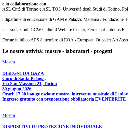
e in collaborazione con
ASL Città di Torino e ASL TO3, Università degli Studi di Torino, Poli
i dipartimenti educazione di GAM e Palazzo Madama / Fondazione T
le associazioni: CCW Cultural Welfare Center, Fermata d’autobus ETS
Forme in bilico APS è membro di EOA - European Outsider Art Associat
Le nostre attività: mostre - laboratori - progetti
Mostra
DISEGNI DA GAZA
Coro di Santa Pelagia,
Via San Massimo 21, Torino
30 giugno 2026
Orari: 17.30 inaugurazione mostra, intervento musicale di Ludov
Ingresso gratuito con prenotazione obbligatoria EVENTBRITE
Mostra
DISPOSITIVI DI PROTEZIONE INDIVIDUALE