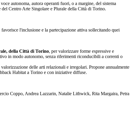
nza voce autonoma, autorə operanti fuori, o a margine, del sistema
one del Centro Arte Singolare e Plurale della Città di Torino.
 favorisce l'inclusione e la partecipazione attiva sollecitando quei
le, della Città di Torino
, per valorizzare forme espressive e
reativo in modo autonomo, senza riferimenti riconducibili a correnti o
 valorizzazione delle arti relazionali e irregolari. Propone annualmente
back Habitat a Torino e con iniziative diffuse.
rcio Coppo, Andrea Lazzarin, Natalie Lithwick, Rita Margaira, Petra