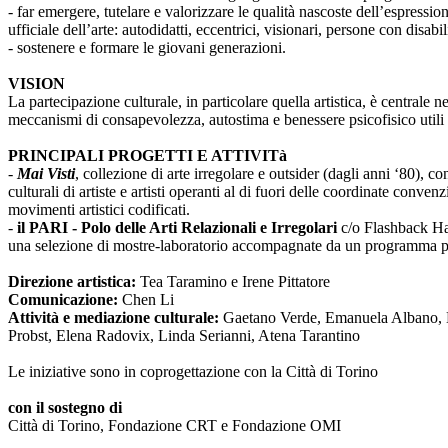
- far emergere, tutelare e valorizzare le qualità nascoste dell’espressi
ufficiale dell’arte: autodidatti, eccentrici, visionari, persone con disabi
- sostenere e formare le giovani generazioni.
VISION
La partecipazione culturale, in particolare quella artistica, è centrale 
meccanismi di consapevolezza, autostima e benessere psicofisico utili 
PRINCIPALI PROGETTI E ATTIVITà
-
Mai Visti
, collezione di arte irregolare e outsider (dagli anni ‘80), c
culturali di artiste e artisti operanti al di fuori delle coordinate conv
movimenti artistici codificati.
-
il PARI - Polo delle Arti Relazionali e Irregolari
c/o Flashback Habi
una selezione di mostre-laboratorio accompagnate da un programma pub
Direzione artistica:
Tea Taramino e Irene Pittatore
Comunicazione:
Chen Li
Attività e mediazione culturale:
Gaetano Verde, Emanuela Albano, Ma
Probst, Elena Radovix, Linda Serianni, Atena Tarantino
Le iniziative sono in coprogettazione con la Città di Torino
con il sostegno di
Città di Torino, Fondazione CRT e Fondazione OMI