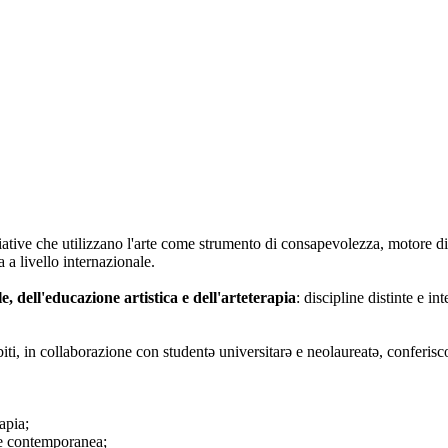
iative che utilizzano l'arte come strumento di consapevolezza, motore di
 a livello internazionale.
le, dell'educazione artistica e dell'arteterapia
: discipline distinte e i
biti, in collaborazione con studentə universitarə e neolaureatə, conferisc
apia;
rte contemporanea;