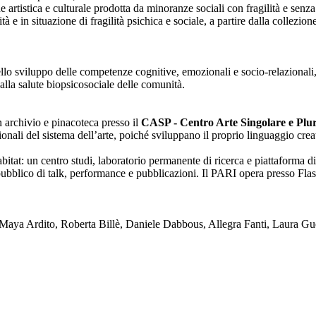
one artistica e culturale prodotta da minoranze sociali con fragilità e se
lità e in situazione di fragilità psichica e sociale, a partire dalla collezi
nello sviluppo delle competenze cognitive, emozionali e socio-relazionali,
alla salute biopsicosociale delle comunità.
on archivio e pinacoteca presso il
CASP - Centro Arte Singolare e Plura
enzionali del sistema dell’arte, poiché sviluppano il proprio linguaggio c
tat: un centro studi, laboratorio permanente di ricerca e piattaforma di
blico di talk, performance e pubblicazioni. Il PARI opera presso Flash
ya Ardito, Roberta Billè, Daniele Dabbous, Allegra Fanti, Laura Gue